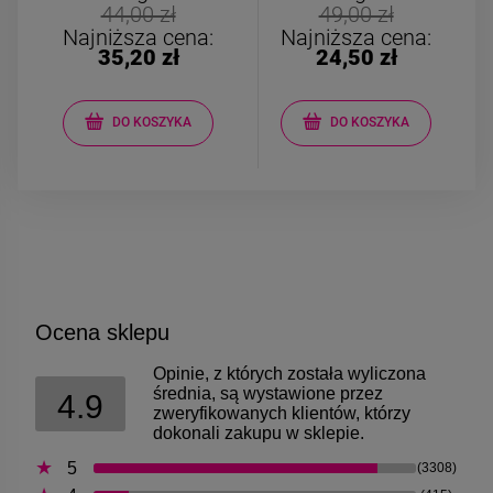
Bransoletka srebrna STAL
Bransoletka srebrn
44,00 zł
49,00 zł
CHIRURGICZNA
CHIRURGICZN
Najniższa cena:
Najniższa cena:
modułowa ażurowa
modułowa czar
35,20 zł
24,50 zł
69,00 zł
79,00 zł
cyrkonie
koniczyny kryszta
DO KOSZYKA
DO KOSZYKA
DO KOSZYKA
DO KOSZYK
Ocena sklepu
Opinie, z których została wyliczona
średnia, są wystawione przez
4.9
zweryfikowanych klientów, którzy
dokonali zakupu w sklepie.
5
(3308)