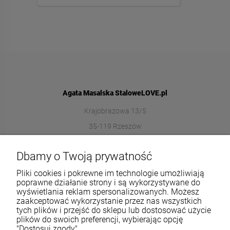
Agata Masalska StaloweLOVE.pl
Krajobrazowa 13/5
35-119 Rzeszów
572989669
Dbamy o Twoją prywatność
sklep@stalowelove.com.pl
Pliki cookies i pokrewne im technologie umożliwiają
poprawne działanie strony i są wykorzystywane do
wyświetlania reklam spersonalizowanych. Możesz
Informacje
zaakceptować wykorzystanie przez nas wszystkich
tych plików i przejść do sklepu lub dostosować użycie
O nas
plików do swoich preferencji, wybierając opcję
"Dostosuj zgody".