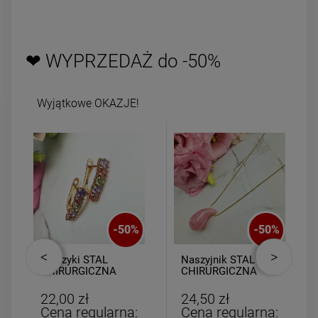
DO KOSZYKA
DO KOSZYK
❤ WYPRZEDAŻ do -50%
Wyjątkowe OKAZJE!
-
50
%
-
50
%
Kolczyki STAL
Naszyjnik STAL
CHIRURGICZNA
CHIRURGICZNA
bigiel zatrzask
medalion kropla
kryształki kolorowe
kryształ różowy
22,00 zł
24,50 zł
Cena regularna:
Cena regularna: