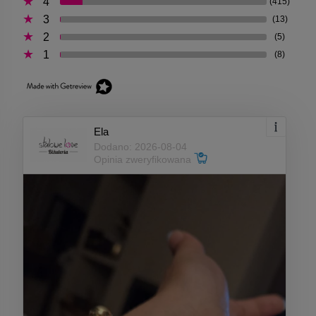
4
(415)
3
(13)
2
(5)
1
(8)
Ela
Dodano: 2026-08-04
Opinia zweryfikowana