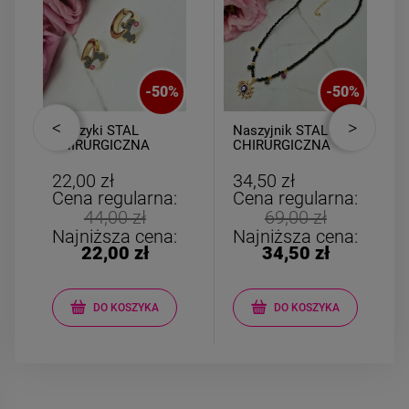
-
50
%
-
50
%
Kolczyki STAL
Naszyjnik STAL
CHIRURGICZNA
CHIRURGICZNA
bigiel słonik szary
czarne kryształki
biały
medalion oko
22,00 zł
34,50 zł
Cena regularna:
Cena regularna:
44,00 zł
69,00 zł
Najniższa cena:
Najniższa cena:
22,00 zł
34,50 zł
DO KOSZYKA
DO KOSZYKA