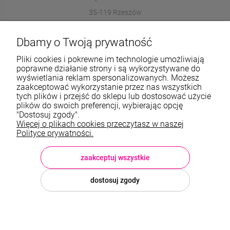
35-119 Rzeszów
572989669
Dbamy o Twoją prywatność
sklep@stalowelove.com.pl
Pliki cookies i pokrewne im technologie umożliwiają
poprawne działanie strony i są wykorzystywane do
wyświetlania reklam spersonalizowanych. Możesz
Informacje
zaakceptować wykorzystanie przez nas wszystkich
tych plików i przejść do sklepu lub dostosować użycie
O nas
plików do swoich preferencji, wybierając opcję
"Dostosuj zgody".
Więcej o plikach cookies przeczytasz w naszej
TWOJE KONTO
Polityce prywatności.
Sklep: StaloweLOVE, Krajobrazowa 13/5, 35-119 Rzeszów, woj.
podkarpackie, NIP: 8133612433, tel.:
572 989 669
, e-mail:
sklep@stalowelove.com.pl
zaakceptuj wszystkie
dostosuj zgody
© 2026 stalowelove.com.pl . Wszelkie prawa zastrzeżone.
Styl graficzny i aplikacje ShopGadget.pl
Sklep internetowy Shoper