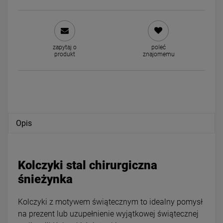
Bransoletka STAL
Kolczyki STAL CHIRURGICZ
zapytaj o
poleć
produkt
znajomemu
HIRURGICZNA bez przywieszek
księżyc cyrkonie
skręcony splot
34,00 zł
59,00 zł
powiadom o dostępności
DO KOSZYKA
Opis
Kolczyki stal chirurgiczna
śnieżynka
Kolczyki z motywem świątecznym to idealny pomysł
na prezent lub uzupełnienie wyjątkowej świątecznej