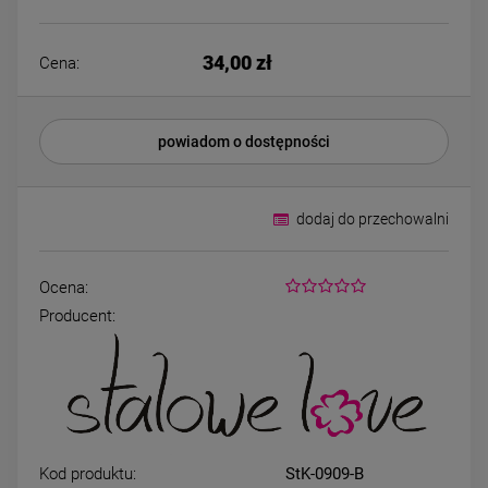
Bransoletka srebrna STAL
Bransoletka srebrn
CHIRURGICZNA
CHIRURGICZN
modułowa ażurowa
modułowa czar
69,00 zł
79,00 zł
34,00 zł
cyrkonie
koniczyny kryszta
Cena:
DO KOSZYKA
DO KOSZYK
powiadom o dostępności
dodaj do przechowalni
Ocena:
Producent:
Kod produktu:
StK-0909-B