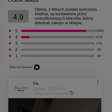
Ocena sklepu
Opinie, z których została wyliczona
średnia, są wystawione przez
4.9
zweryfikowanych klientów, którzy
dokonali zakupu w sklepie.
5
(3308)
4
(415)
3
(13)
2
(5)
1
(8)
Ela
Dodano: 2026-08-04
Opinia zweryfikowana