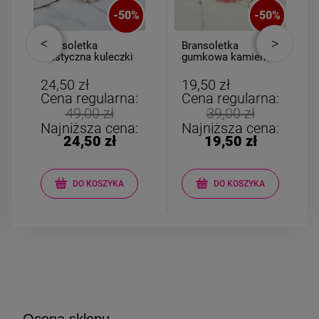
-
50
%
-
50
%
Bransoletka
Bransoletka
elastyczna kuleczki
gumkowa kamień
marmurki
AGAT różowy
24,50 zł
19,50 zł
Cena regularna:
Cena regularna:
49,00 zł
39,00 zł
Najniższa cena:
Najniższa cena:
24,50 zł
19,50 zł
DO KOSZYKA
DO KOSZYKA