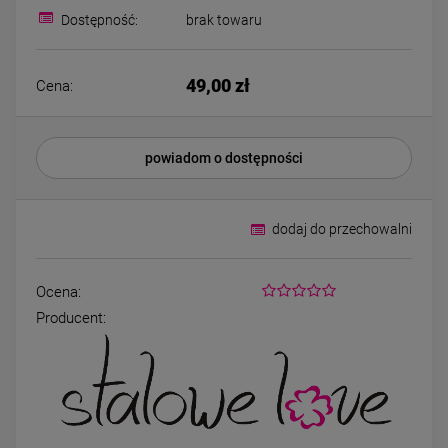
Bransoletka srebrna STAL
Bransoletka srebrn
Dostępność:
brak towaru
CHIRURGICZNA
CHIRURGICZN
modułowa ażurowa
modułowa czar
69,00 zł
79,00 zł
cyrkonie
koniczyny kryszta
49,00 zł
Cena:
DO KOSZYKA
DO KOSZYK
powiadom o dostępności
dodaj do przechowalni
Ocena:
Producent: