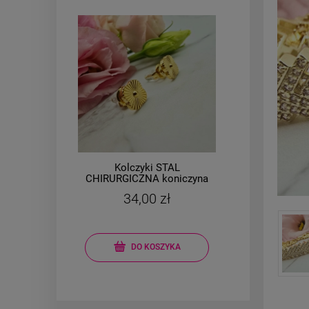
Kolczyki STAL
łe
CHIRURGICZNA koniczyna
CHIR
,6
jasne złoto
34,00 zł
DO KOSZYKA