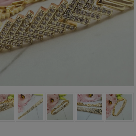
Kolczyki STAL
Kolczyki STAL
URGICZNA motylek
CHIRURGICZNA kwiatek
czarny
niebieski cyrkonia
39,00 zł
44,00 zł
DO KOSZYKA
DO KOSZYKA