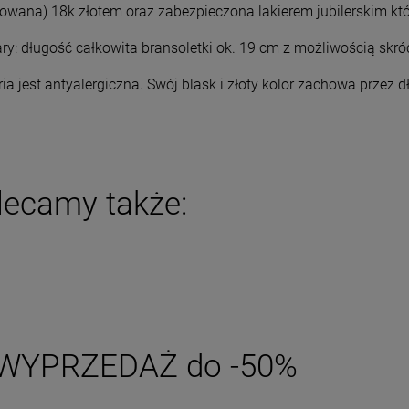
rowana) 18k złotem oraz zabezpieczona lakierem jubilerskim któ
DO KOSZYKA
DO KOSZYKA
y: długość całkowita bransoletki ok. 19 cm z możliwością skró
ria jest antyalergiczna. Swój blask i złoty kolor zachowa przez 
lecamy także:
WYPRZEDAŻ do -50%