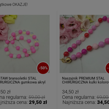
ątkowe OKAZJE!
-
50
%
-
TAW bransoletki STAL
Naszyjnik PREMIUM STAL
RURGICZNA gumkowa akryl
CHIRURGICZNA kulki kolor
owo białe
,50 zł
34,50 zł
na regularna:
59,00 zł
Cena regularna:
69,00
jniższa cena:
29,50 zł
Najniższa cena:
34,50