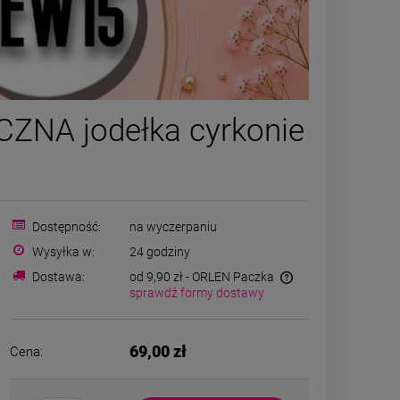
-
50
%
Naszyjnik STAL
Kolczyk
ZNA jodełka cyrkonie
CHIRURGICZNA medalion
CHIRURGICZ
zielona koniczyna złoty
zatrzask k
24,50 zł
22,00
rant
kolor
Cena regularna:
49,00 zł
Cena regular
Najniższa cena:
24,50 zł
Najniższa ce
Dostępność:
na wyczerpaniu
Wysyłka w:
24 godziny
DO KOSZYKA
DO K
Dostawa:
od 9,90 zł
- ORLEN Paczka
sprawdź formy dostawy
69,00 zł
Cena: