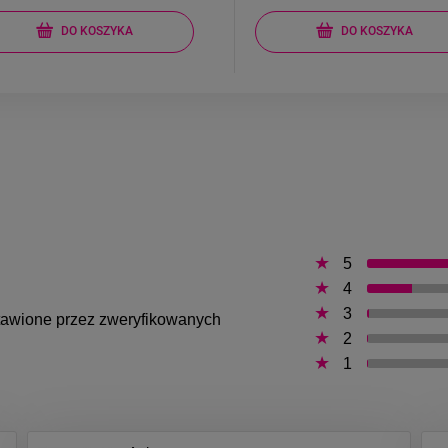
DO KOSZYKA
DO KOSZYKA
5
4
3
ystawione przez zweryfikowanych
2
1