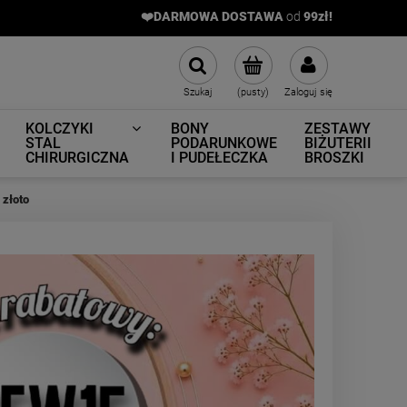
❤️DARMOWA DOSTAWA
od
9
9zł!
Szukaj
(pusty)
Zaloguj się
KOLCZYKI
BONY
ZESTAWY
STAL
PODARUNKOWE
BIŻUTERII
CHIRURGICZNA
I PUDEŁECZKA
BROSZKI
 złoto