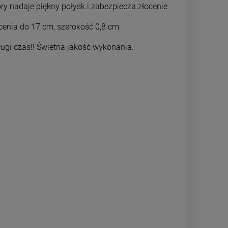
ry nadaje piękny połysk i zabezpiecza złocenie.
DO KOSZYKA
DO 
cenia do 17 cm, szerokość 0,8 cm.
długi czas!! Świetna jakość wykonania.