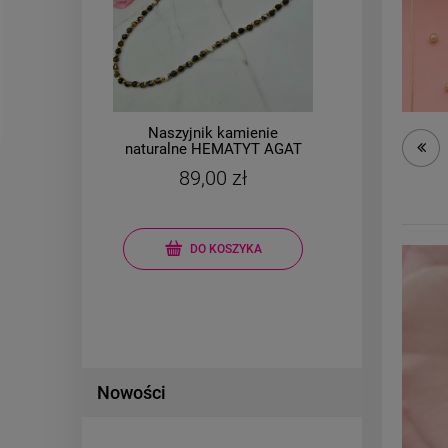
Naszyjnik kamienie
ZES
naturalne HEMATYT AGAT
ciemny
89,00 zł
DO KOSZYKA
Nowości