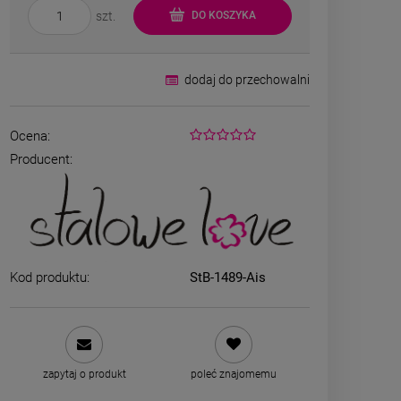
szt.
DO KOSZYKA
dodaj do przechowalni
Ocena:
Producent:
Kolczyki STAL
Kolczyk
CHIRURGICZNA kwiatek
CHIRURGICZN
zielony cyrkonia
różowy c
44,00 zł
44,00
Kod produktu:
StB-1489-Ais
DO KOSZYKA
DO K
zapytaj o produkt
poleć znajomemu