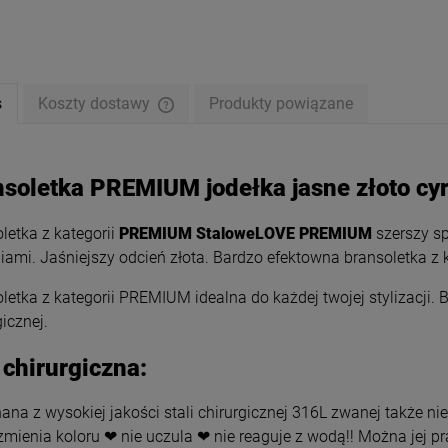
s
Koszty dostawy
Produkty powiązane
nsoletka PREMIUM jodełka jasne złoto cy
letka z kategorii
PREMIUM StaloweLOVE PREMIUM
szerszy s
iami. Jaśniejszy odcień złota. Bardzo efektowna bransoletka z
letka z kategorii PREMIUM idealna do każdej twojej stylizacji. 
gicznej.
etka STAL CHIRURGICZNA
Pierścionek STAL CHIRURGICZN
 chirurgiczna:
 grecki wzór jasne złoto
obrączka uniwersalna cyrkonie
49,00 zł
49,00 zł
na z wysokiej jakości stali chirurgicznej 316L zwanej także nie
zmienia koloru ❤ nie uczula ❤ nie reaguje z wodą!! Można jej p