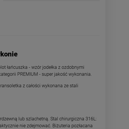
rkonie
plot łańcuszka - wzór jodełka z ozdobnymi
 kategorii PREMIUM - super jakość wykonania.
Bransoletka z całości wykonana ze stali
A
Bransoletka STAL CHIRURGICZNA
Bransoletka ST
"pancerka" płaska cyrkonie jasne
modułowa listki z
złoto
zł
69,00 zł
69,0
rdzewną lub szlachetną. Stal chirurgiczna 316L:
raktycznie nie zdejmować. Biżuteria pozłacana