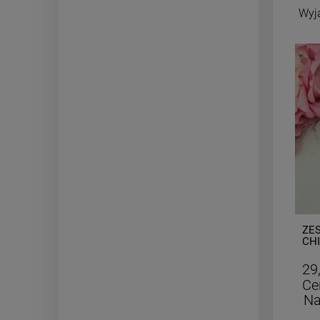
Wyj
-
50
%
Pierścionek STAL
ZES
CHIRURGICZNA elastyczny
CHI
kryształki opalizujące lilia
róż
24,50 zł
29
Cena regularna:
49,00 zł
Ce
Najniższa cena:
24,50 zł
Na