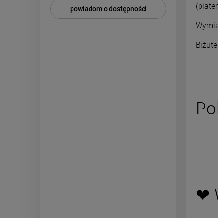
(plate
powiadom o dostępności
Wymiar
Biżute
Po
❤ 