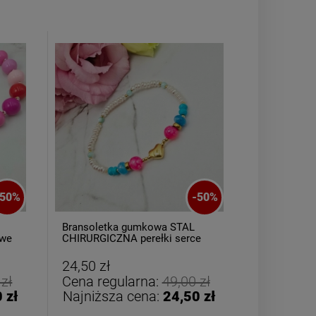
50
%
-
50
%
Bransoletka gumkowa STAL
Kolczyki S
owe
CHIRURGICZNA perełki serce
bigiel dla 
motylek
24,50 zł
22,00 zł
 zł
Cena regularna:
49,00 zł
Cena reg
 zł
Najniższa cena:
24,50 zł
Najniższ