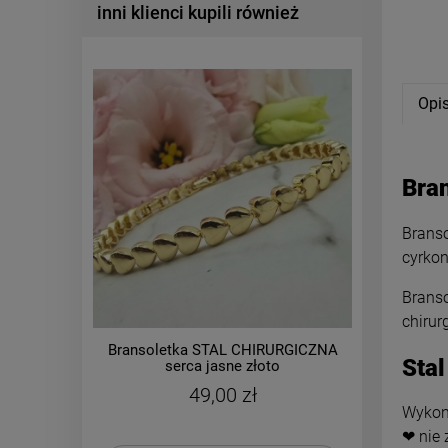
inni klienci kupili również
Opi
Bra
Branso
cyrkon
Branso
chirur
Bransoletka STAL CHIRURGICZNA
Bransol
Stal
serca jasne złoto
ażurowa
49,00 zł
Wykona
❤ nie 