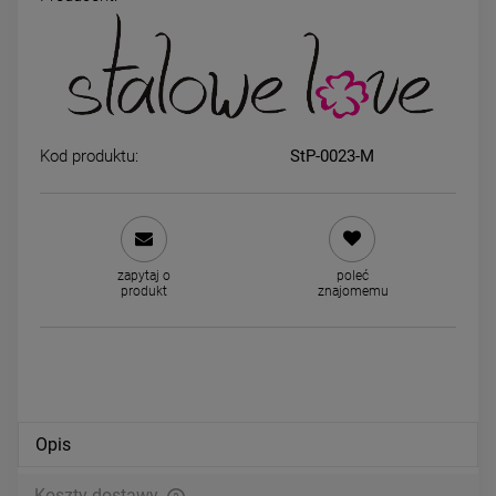
Pierścionek STAL
Pierścionek STAL
HIRURGICZNA elastyczny złote
CHIRURGICZNA elastyczn
kulki koniczyna kryształek
kamień naturalny zielony gra
39,00 zł
39,00 zł
Kod produktu:
StP-0023-M
DO KOSZYKA
DO KOSZYKA
zapytaj o
poleć
produkt
znajomemu
Opis
Koszty dostawy