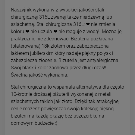
Naszyjnik wykonany z wysokiej jakości stali
chirurgicznej 316L zwanej także nierdzewną lub
szlachetną. Stal chirurgiczna 316L: ❤ nie zmienia
koloru ❤ nie uczula ❤ nie reaguje z wodą!! Można jej
praktycznie nie zdejmować. Biżuteria pozłacana
(platerowana) 18k złotem oraz zabezpieczona
lakierem jubilerskim który nadaje piękny połysk i
zabezpiecza złocenie. Biżuteria jest antyalergiczna.
Swój blask i kolor zachowa przez długi czas!!
Świetna jakość wykonania.
Stal chirurgiczna to wspaniała alternatywa dla często
10-krotnie droższej biżuterii wykonanej z metali
szlachetnych takich jak złoto. Dzięki tak atrakcyjnej
cenie możesz powiększać swoją kolekcję pięknej
biżuterii na każdą okazję bez uszczerbku na
domowym budżecie :)