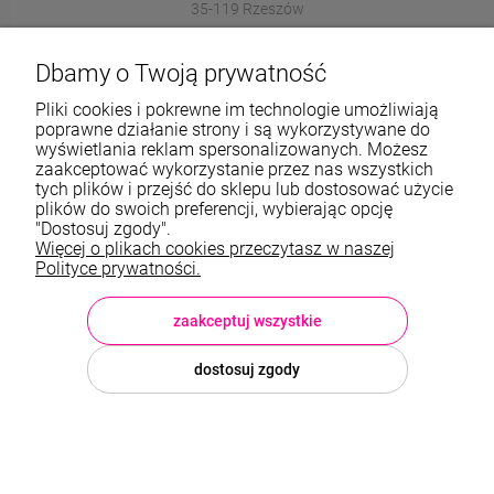
35-119 Rzeszów
572989669
Dbamy o Twoją prywatność
sklep@stalowelove.com.pl
Pliki cookies i pokrewne im technologie umożliwiają
poprawne działanie strony i są wykorzystywane do
wyświetlania reklam spersonalizowanych. Możesz
Informacje
zaakceptować wykorzystanie przez nas wszystkich
tych plików i przejść do sklepu lub dostosować użycie
O nas
plików do swoich preferencji, wybierając opcję
"Dostosuj zgody".
Więcej o plikach cookies przeczytasz w naszej
TWOJE KONTO
Polityce prywatności.
Sklep: StaloweLOVE, Krajobrazowa 13/5, 35-119 Rzeszów, woj.
podkarpackie, NIP: 8133612433, tel.:
572 989 669
, e-mail:
sklep@stalowelove.com.pl
zaakceptuj wszystkie
dostosuj zgody
© 2026 stalowelove.com.pl . Wszelkie prawa zastrzeżone.
Styl graficzny i aplikacje ShopGadget.pl
Sklep internetowy Shoper
Premium