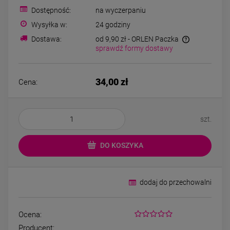
Kolczyki STAL
Kolczyki STAL
Dostępność:
na wyczerpaniu
CHIRURGICZNA motylek
CHIRURGICZNA kw
czarny
niebieski cyrkon
Wysyłka w:
24 godziny
39,00 zł
44,00 zł
Dostawa:
od 9,90 zł
- ORLEN Paczka
sprawdź formy dostawy
DO KOSZYKA
DO KOSZYK
34,00 zł
Cena:
szt.
DO KOSZYKA
dodaj do przechowalni
Ocena:
Producent: