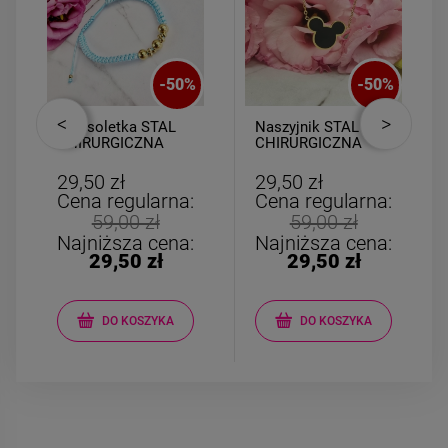
-
50
%
-
50
%
Bransoletka STAL
Naszyjnik STAL
CHIRURGICZNA
CHIRURGICZNA
uniwersalna
medalion myszka
turkusowy sznurek
miki czarna
29,50 zł
29,50 zł
złote kulki
Cena regularna:
Cena regularna:
59,00 zł
59,00 zł
Najniższa cena:
Najniższa cena:
29,50 zł
29,50 zł
DO KOSZYKA
DO KOSZYKA