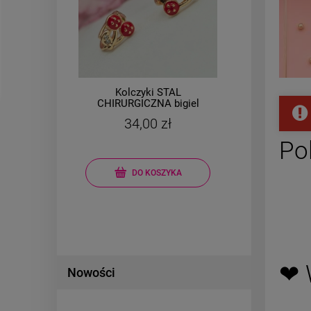
i
Kolczyki STAL
Bran
e
CHIRURGICZNA bigiel
ka
małe wisienki cyrkonie
34,00 zł
Cena r
Po
Najniż
DO KOSZYKA
❤ 
Nowości