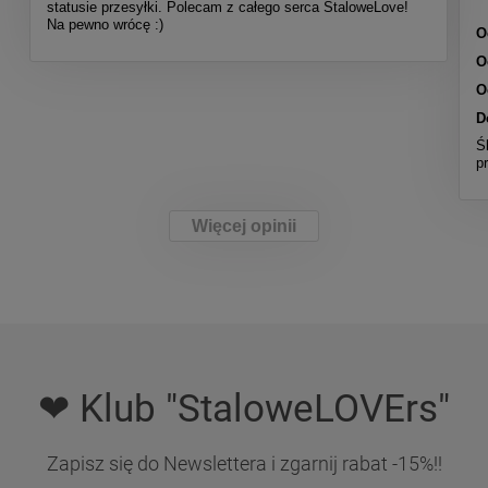
statusie przesyłki. Polecam z całego serca StaloweLove!
Na pewno wrócę :)
O
O
O
D
Ś
p
Więcej opinii
❤ Klub "StaloweLOVErs"
Zapisz się do Newslettera i zgarnij rabat -15%!!