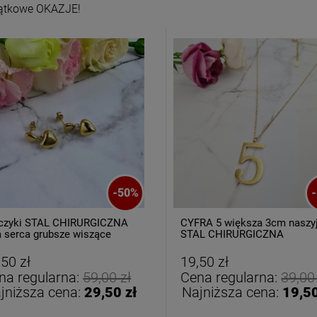
ątkowe OKAZJE!
oletka srebrna STAL
Bransoletka srebrna STAL
CHIRURGICZNA
CHIRURGICZNA
-
50
%
-
dułowa ażurowa
modułowa czarne
69,00 zł
79,00 zł
cyrkonie
koniczyny kryształki
czyki STAL CHIRURGICZNA
CYFRA 5 większa 3cm naszy
 serca grubsze wiszące
STAL CHIRURGICZNA
DO KOSZYKA
DO KOSZYKA
,50 zł
19,50 zł
na regularna:
59,00 zł
Cena regularna:
39,00
jniższa cena:
29,50 zł
Najniższa cena:
19,50