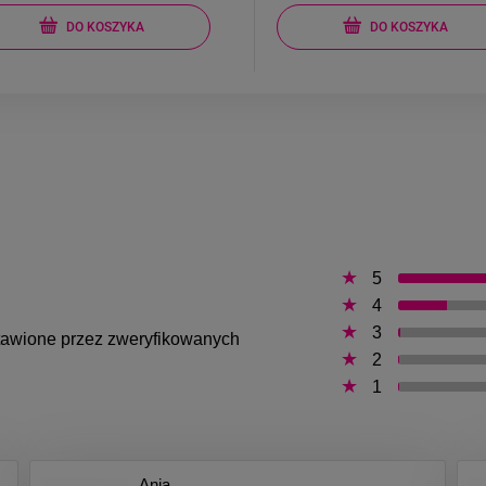
DO KOSZYKA
DO KOSZYKA
5
4
3
ystawione przez zweryfikowanych
2
1
Ania