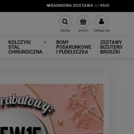
❤️DARMOWA DOSTAWA
od
9
9zł!
Szukaj
(pusty)
Zaloguj się
KOLCZYKI
BONY
ZESTAWY
STAL
PODARUNKOWE
BIŻUTERII
CHIRURGICZNA
I PUDEŁECZKA
BROSZKI