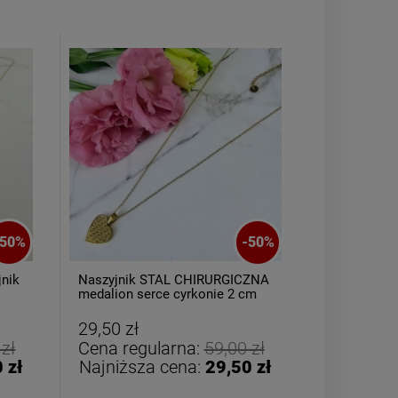
Bransoletka srebrna STAL
Bransoletka s
CHIRURGICZNA jodełka
CHIRURGICZ
50
%
-
50
%
cyrkonie
szeroka 
69,00 zł
49,00
jnik
Naszyjnik STAL CHIRURGICZNA
Naszyjnik 
medalion serce cyrkonie 2 cm
kolorowe ko
różowe
DO KOSZYKA
DO K
29,50 zł
29,50 zł
 zł
Cena regularna:
59,00 zł
Cena reg
 zł
Najniższa cena:
29,50 zł
Najniższ