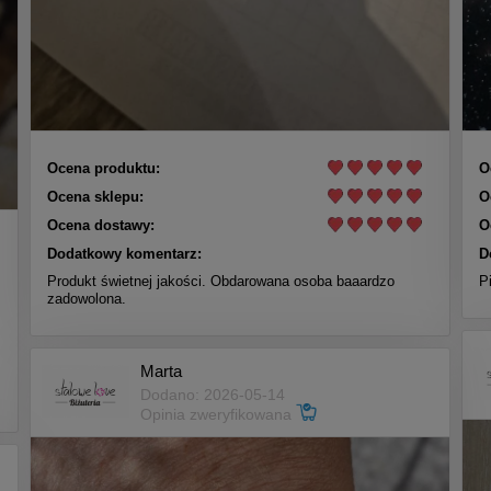
Ocena produktu:
O
Ocena sklepu:
O
Ocena dostawy:
O
Dodatkowy komentarz:
D
Produkt świetnej jakości. Obdarowana osoba baaardzo
P
zadowolona.
Marta
Dodano: 2026-05-14
Opinia zweryfikowana