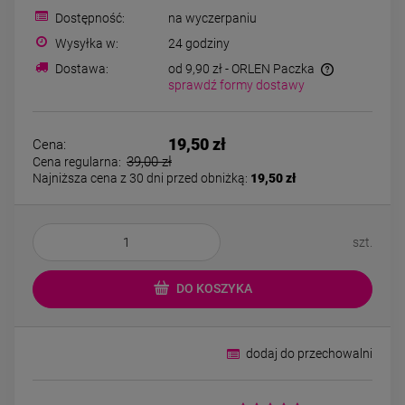
Bransoletka srebrna STAL
Bransoletka srebrn
Dostępność:
na wyczerpaniu
CHIRURGICZNA
CHIRURGICZN
modułowa ażurowa
modułowa czar
Wysyłka w:
24 godziny
69,00 zł
79,00 zł
cyrkonie
koniczyny kryszta
Dostawa:
od 9,90 zł
- ORLEN Paczka
sprawdź formy dostawy
DO KOSZYKA
DO KOSZYK
19,50 zł
Cena:
39,00 zł
Cena regularna:
Najniższa cena z 30 dni przed obniżką:
19,50 zł
szt.
DO KOSZYKA
dodaj do przechowalni