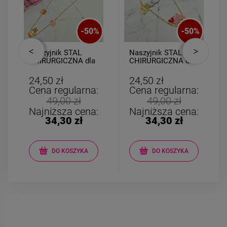
-
50
%
-
50
%
Naszyjnik STAL
Naszyjnik STAL
CHIRURGICZNA dla
CHIRURGICZNA dla
dziewczynek Labubu
dziewczynek Labubu
napis
24,50 zł
24,50 zł
Cena regularna:
Cena regularna:
49,00 zł
49,00 zł
Najniższa cena:
Najniższa cena:
34,30 zł
34,30 zł
DO KOSZYKA
DO KOSZYKA