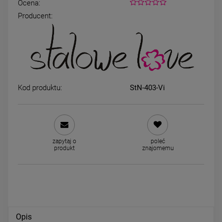
Ocena:
Producent:
Kolczyki STAL CHIRURGICZNA
Bransoletka STAL
wiszące kółko patyczek
CHIRURGICZNA księżyc wisz
cyrkonie
kryształki czarne
44,00 zł
49,00 zł
Kod produktu:
StN-403-Vi
DO KOSZYKA
DO KOSZYKA
zapytaj o
poleć
produkt
znajomemu
Opis