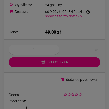
Kolczyki STAL
Kolczyki STAL
Wysyłka w:
24 godziny
CHIRURGICZNA kwiatek
CHIRURGICZNA kw
zielony cyrkonia
różowy cyrkoni
Dostawa:
od 9,90 zł
- ORLEN Paczka
44,00 zł
44,00 zł
sprawdź formy dostawy
DO KOSZYKA
DO KOSZYK
49,00 zł
Cena:
szt.
DO KOSZYKA
dodaj do przechowalni
Ocena:
Producent: