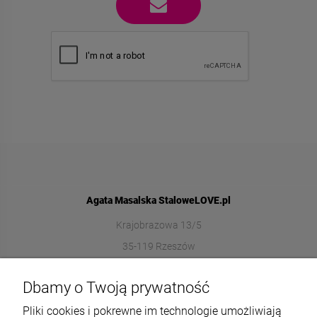
Agata Masalska StaloweLOVE.pl
Krajobrazowa 13/5
35-119 Rzeszów
572989669
Dbamy o Twoją prywatność
sklep@stalowelove.com.pl
Pliki cookies i pokrewne im technologie umożliwiają