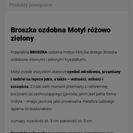
Produkty powiązane
Broszka ozdobna Motyl różowo
zielony
Przepiękna
BROSZKA
ozdobna motyw Motylka złotego. Broszka
ozdobiona różowymi i zielonymi kryształkami.
Motyl przede wszystkim stanowił
symbol odrodzenia, przemiany
i nadziei na lepsze jutro, a także – wolności, miłości i
szczęścia
. Z kolei sam moment przemiany z nieforemnej
poczwarki do zachwycającego zjawiska, jakim jest pełna forma
motyla – imago, jawił się jako uniwersalna metafora ludzkiego
dążenia do doskonałości.
wymiary: wysokość ok. 3 cm szerokość ok. 5 cm.