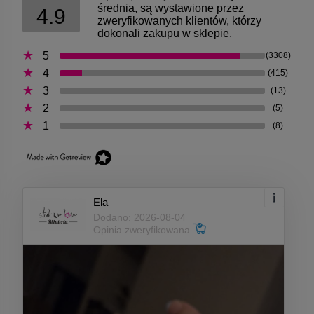
średnia, są wystawione przez
4.9
zweryfikowanych klientów, którzy
dokonali zakupu w sklepie.
5
(3308)
4
(415)
3
(13)
2
(5)
1
(8)
Ela
Dodano: 2026-08-04
Opinia zweryfikowana