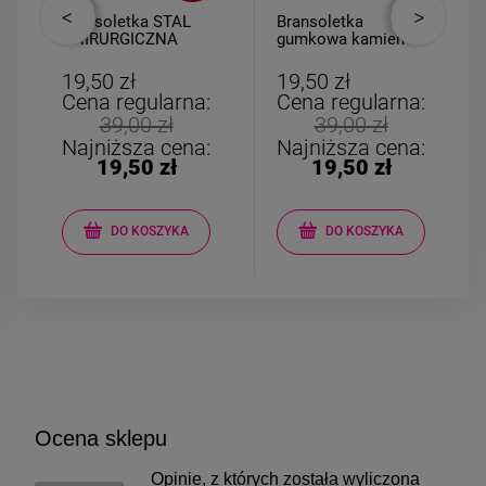
Bransoletka STAL
Bransoletka
CHIRURGICZNA
gumkowa kamień
elastyczna
AGAT dla DZIECI
czerwone kryształki
różowo biała
19,50 zł
19,50 zł
złote serce
Cena regularna:
Cena regularna:
39,00 zł
39,00 zł
Najniższa cena:
Najniższa cena:
19,50 zł
19,50 zł
DO KOSZYKA
DO KOSZYKA
Ocena sklepu
Opinie, z których została wyliczona