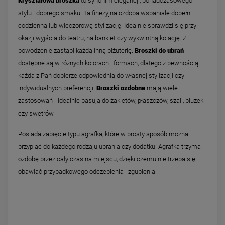
Kryształowa broszka
to synonim elegancji, ponadczasowego
stylu i dobrego smaku! Ta finezyjna ozdoba wspaniale dopełni
codzienną lub wieczorową stylizację. Idealnie sprawdzi się przy
okazji wyjścia do teatru, na bankiet czy wykwintną kolację. Z
powodzenie zastąpi każdą inną biżuterię.
Broszki do ubrań
dostępne są w różnych kolorach i formach, dlatego z pewnością
każda z Pań dobierze odpowiednią do własnej stylizacji czy
indywidualnych preferencji.
Broszki ozdobne
mają wiele
zastosowań - idealnie pasują do żakietów, płaszczów, szali, bluzek
czy swetrów.
Posiada zapięcie typu agrafka, które w prosty sposób można
przypiąć do każdego rodzaju ubrania czy dodatku. Agrafka trzyma
ozdobę przez cały czas na miejscu, dzięki czemu nie trzeba się
obawiać przypadkowego odczepienia i zgubienia.