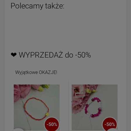
Polecamy także:
❤ WYPRZEDAŻ do -50%
Wyjątkowe OKAZJE!
-
50
%
-
50
%