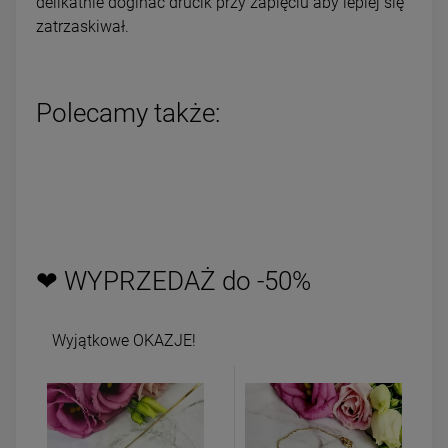
delikatnie doginać drucik przy zapięciu aby lepiej się
zatrzaskiwał.
Polecamy także:
❤ WYPRZEDAŻ do -50%
Wyjątkowe OKAZJE!