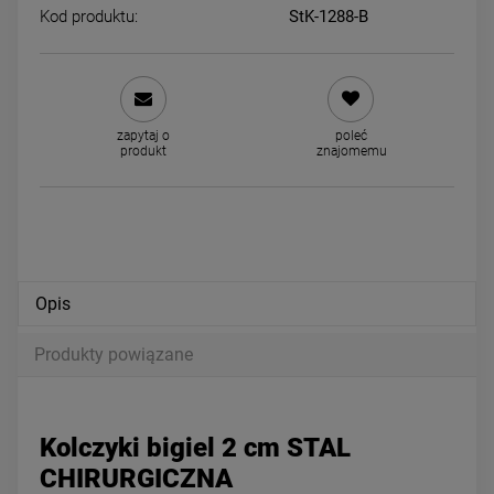
Kod produktu:
StK-1288-B
Kolczyki STAL CHIRURGICZNA
Kolczyki STAL CHIRURGICZ
koła 2 cm klasyk
kryształki granatowe 0,4 c
zapytaj o
poleć
34,00 zł
24,00 zł
produkt
znajomemu
DO KOSZYKA
DO KOSZYKA
Opis
Produkty powiązane
Kolczyki bigiel 2 cm STAL
CHIRURGICZNA