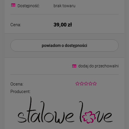
Bransoletka srebrna STAL
Bransoletka srebrn
Dostępność:
brak towaru
CHIRURGICZNA
CHIRURGICZNA jo
modułowa czarne
cyrkonie
79,00 zł
69,00 zł
koniczyny kryształki
39,00 zł
Cena:
DO KOSZYKA
DO KOSZYK
powiadom o dostępności
dodaj do przechowalni
Ocena:
Producent: