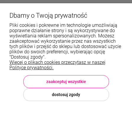
572989669
Dbamy o Twoją prywatność
sklep@stalowelove.com.pl
Pliki cookies i pokrewne im technologie umożliwiają
poprawne działanie strony i są wykorzystywane do
wyświetlania reklam spersonalizowanych. Możesz
Informacje
zaakceptować wykorzystanie przez nas wszystkich
tych plików i przejść do sklepu lub dostosować użycie
O nas
plików do swoich preferencji, wybierając opcję
"Dostosuj zgody".
Więcej o plikach cookies przeczytasz w naszej
TWOJE KONTO
Polityce prywatności.
Sklep: StaloweLOVE, Krajobrazowa 13/5, 35-119 Rzeszów, woj.
podkarpackie, NIP: 8133612433, tel.:
572 989 669
, e-mail:
sklep@stalowelove.com.pl
zaakceptuj wszystkie
dostosuj zgody
© 2026 stalowelove.com.pl . Wszelkie prawa zastrzeżone.
Styl graficzny i aplikacje ShopGadget.pl
Sklep internetowy Shoper
Premium