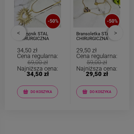
-
50
%
-
50
%
Naszyjnik STAL
Bransoletka STAL
CHIRURGICZNA
CHIRURGICZNA
żmijka ażurowe
medalion serce
serce promienie
kolorowe cyrkonie
34,50 zł
29,50 zł
perełki
Cena regularna:
Cena regularna:
69,00 zł
59,00 zł
Najniższa cena:
Najniższa cena:
34,50 zł
29,50 zł
DO KOSZYKA
DO KOSZYKA