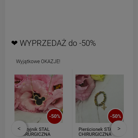
❤ WYPRZEDAŻ do -50%
Wyjątkowe OKAZJE!
-
50
%
-
50
%
Naszyjnik STAL
Pierścionek STAL
CHIRURGICZNA
CHIRURGICZNA