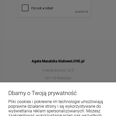
Agata Masalska StaloweLOVE.pl
Krajobrazowa 13/5
35-119 Rzeszów
572989669
Dbamy o Twoją prywatność
sklep@stalowelove.com.pl
Pliki cookies i pokrewne im technologie umożliwiają
poprawne działanie strony i są wykorzystywane do
wyświetlania reklam spersonalizowanych. Możesz
Informacje
zaakceptować wykorzystanie przez nas wszystkich