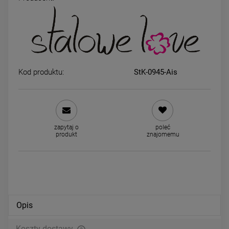
Kolczyki STAL CHIRURGICZNA
Kolczyki STAL CHIRURGICZ
kulki średnie 0,4 cm jasne złoto
bigiel dla dziewczynek ser
ażurowe różowe
29,00 zł
49,00 zł
Kod produktu:
StK-0945-Ais
powiadom o dostępności
DO KOSZYKA
zapytaj o
poleć
produkt
znajomemu
Opis
Koszty dostawy