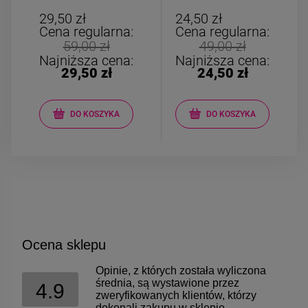
medalion myszka
elastyczny
miki czarna
kryształki
29,50 zł
24,50 zł
opalizujące lilia
Cena regularna:
Cena regularna:
59,00 zł
49,00 zł
Najniższa cena:
Najniższa cena:
29,50 zł
24,50 zł
DO KOSZYKA
DO KOSZYKA
Ocena sklepu
Opinie, z których została wyliczona
średnia, są wystawione przez
4.9
zweryfikowanych klientów, którzy
dokonali zakupu w sklepie.