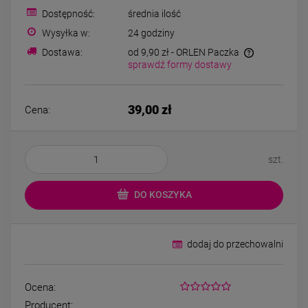
Bransoletka srebrna STAL
Bransoletka srebrn
Dostępność:
średnia ilość
CHIRURGICZNA
CHIRURGICZNA jo
modułowa czarne
cyrkonie
Wysyłka w:
24 godziny
79,00 zł
69,00 zł
koniczyny kryształki
Dostawa:
od 9,90 zł
- ORLEN Paczka
sprawdź formy dostawy
DO KOSZYKA
DO KOSZYK
39,00 zł
Cena:
szt.
DO KOSZYKA
dodaj do przechowalni
Ocena:
Producent: