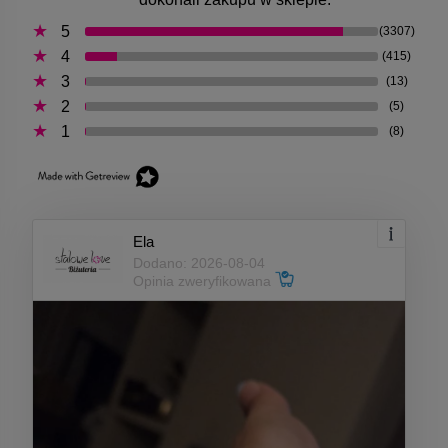
5
(3307)
4
(415)
3
(13)
2
(5)
1
(8)
Ela
Dodano: 2026-08-04
Opinia zweryfikowana