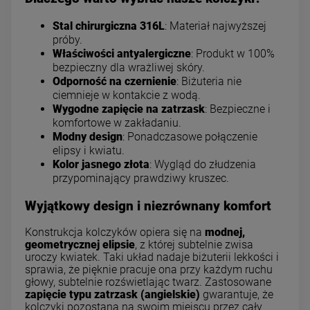
Stal chirurgiczna 316L
: Materiał najwyższej
próby.
Właściwości antyalergiczne
: Produkt w 100%
bezpieczny dla wrażliwej skóry.
Odporność na czernienie
: Biżuteria nie
ciemnieje w kontakcie z wodą.
Wygodne zapięcie na zatrzask
: Bezpieczne i
komfortowe w zakładaniu.
Modny design
: Ponadczasowe połączenie
elipsy i kwiatu.
Kolor jasnego złota
: Wygląd do złudzenia
przypominający prawdziwy kruszec.
Wyjątkowy design i niezrównany komfort
Konstrukcja kolczyków opiera się na
modnej,
geometrycznej elipsie
, z której subtelnie zwisa
uroczy kwiatek. Taki układ nadaje biżuterii lekkości i
sprawia, że pięknie pracuje ona przy każdym ruchu
głowy, subtelnie rozświetlając twarz. Zastosowane
zapięcie typu zatrzask (angielskie)
gwarantuje, że
kolczyki pozostaną na swoim miejscu przez cały