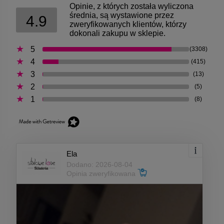
Opinie, z których została wyliczona
średnia, są wystawione przez
4.9
zweryfikowanych klientów, którzy
dokonali zakupu w sklepie.
5
(3308)
4
(415)
3
(13)
2
(5)
1
(8)
Ela
Dodano: 2026-08-04
Opinia zweryfikowana