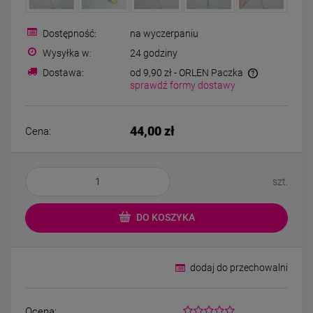
Bransoletka srebrna STAL
Bransoletka srebrn
CHIRURGICZNA
CHIRURGICZN
modułowa ażurowa
modułowa czar
Dostępność:
na wyczerpaniu
69,00 zł
79,00 zł
cyrkonie
koniczyny kryszta
Wysyłka w:
24 godziny
Dostawa:
od 9,90 zł
- ORLEN Paczka
sprawdź formy dostawy
DO KOSZYKA
DO KOSZYK
44,00 zł
Cena:
szt.
DO KOSZYKA
dodaj do przechowalni
Ocena: