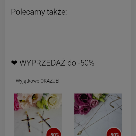
Polecamy także:
❤ WYPRZEDAŻ do -50%
Wyjątkowe OKAZJE!
-
50
%
-
50
%