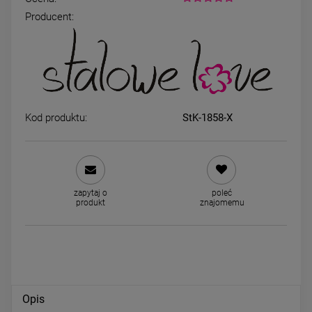
Producent:
Kolczyki STAL CHIRURGICZNA
Kolczyki STAL CHIRURGICZ
kryształki granatowe 0,6 cm
serce małe czarne 0,5 cm
34,00 zł
34,00 zł
Kod produktu:
StK-1858-X
DO KOSZYKA
DO KOSZYKA
zapytaj o
poleć
produkt
znajomemu
Opis