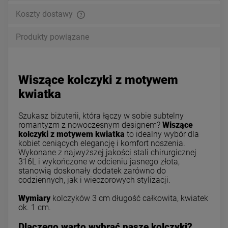
Koszty dostawy
Produkty powiązane
Wiszące kolczyki z motywem
kwiatka
Szukasz biżuterii, która łączy w sobie subtelny
romantyzm z nowoczesnym designem?
Wiszące
kolczyki z motywem kwiatka
to idealny wybór dla
kobiet ceniących elegancję i komfort noszenia.
Wykonane z najwyższej jakości stali chirurgicznej
316L i wykończone w odcieniu jasnego złota,
stanowią doskonały dodatek zarówno do
codziennych, jak i wieczorowych stylizacji.
Wymiary
kolczyków 3 cm długość całkowita, kwiatek
ok. 1 cm.
Dlaczego warto wybrać nasze kolczyki?