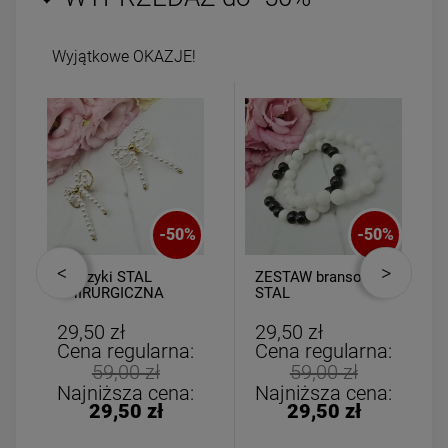
Wyjątkowe OKAZJE!
-
50
%
-
50
%
Kolczyki STAL
ZESTAW bransoletki
CHIRURGICZNA
STAL
kokardka wiszące
CHIRURGICZNA
perełki
gumkowa białą
29,50 zł
29,50 zł
czarna
Cena regularna:
Cena regularna:
59,00 zł
59,00 zł
Najniższa cena:
Najniższa cena:
29,50 zł
29,50 zł