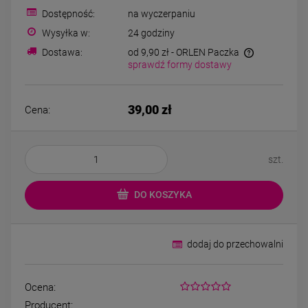
Kolczyki STAL
Kolczyki STAL
Dostępność:
na wyczerpaniu
CHIRURGICZNA motylek
CHIRURGICZNA kw
czarny
niebieski cyrkon
Wysyłka w:
24 godziny
39,00 zł
44,00 zł
Dostawa:
od 9,90 zł
- ORLEN Paczka
sprawdź formy dostawy
DO KOSZYKA
DO KOSZYK
39,00 zł
Cena:
szt.
DO KOSZYKA
dodaj do przechowalni
Ocena:
Producent: