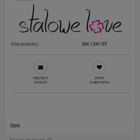
Kolczyki STAL CHIRURGICZNA
Kolczyki STAL CHIRURGICZ
dla dziewczynek tort
łapka kota psa ażurowa
39,00 zł
39,00 zł
Kod produktu:
StK-1341-SY
powiadom o dostępności
powiadom o dostępności
zapytaj o
poleć
produkt
znajomemu
Opis
Koszty dostawy