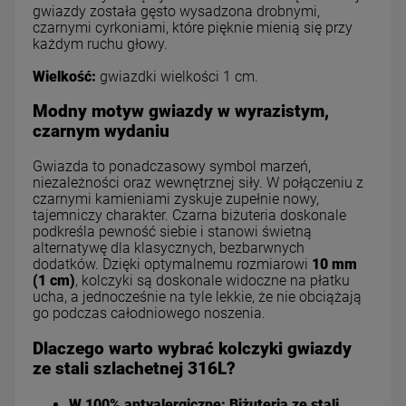
gwiazdy została gęsto wysadzona drobnymi,
czarnymi cyrkoniami, które pięknie mienią się przy
każdym ruchu głowy.
Wielkość:
gwiazdki wielkości 1 cm.
Modny motyw gwiazdy w wyrazistym,
czarnym wydaniu
Gwiazda to ponadczasowy symbol marzeń,
niezależności oraz wewnętrznej siły. W połączeniu z
czarnymi kamieniami zyskuje zupełnie nowy,
tajemniczy charakter. Czarna biżuteria doskonale
podkreśla pewność siebie i stanowi świetną
alternatywę dla klasycznych, bezbarwnych
dodatków. Dzięki optymalnemu rozmiarowi
10 mm
(1 cm)
, kolczyki są doskonale widoczne na płatku
ucha, a jednocześnie na tyle lekkie, że nie obciążają
go podczas całodniowego noszenia.
Dlaczego warto wybrać kolczyki gwiazdy
ze stali szlachetnej 316L?
W 100% antyalergiczne:
Biżuteria ze stali