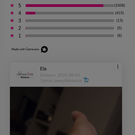
5
(3308)
4
(415)
3
(13)
2
(5)
1
(8)
Ela
Dodano: 2026-08-04
Opinia zweryfikowana