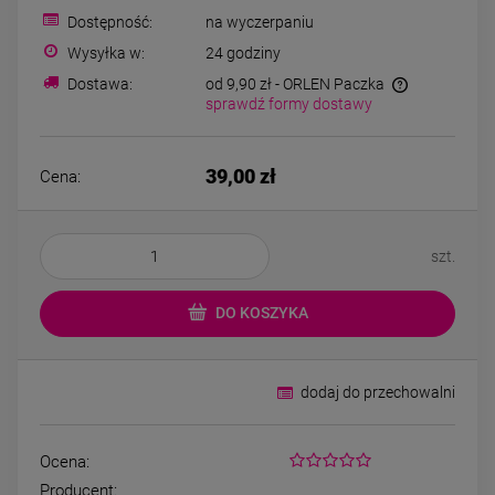
Kolczyki STAL
Kolczyki STAL
Dostępność:
na wyczerpaniu
CHIRURGICZNA motylek
CHIRURGICZNA kw
czarny
niebieski cyrkon
Wysyłka w:
24 godziny
39,00 zł
44,00 zł
Dostawa:
od 9,90 zł
- ORLEN Paczka
sprawdź formy dostawy
DO KOSZYKA
DO KOSZYK
39,00 zł
Cena:
szt.
DO KOSZYKA
dodaj do przechowalni
Ocena:
Producent: