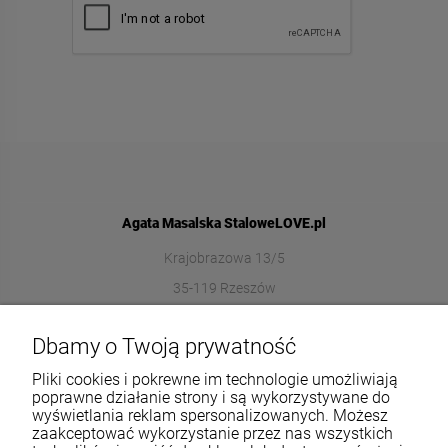
Agata Masalska StaloweLOVE.pl
Krajobrazowa 13/5
35-119 Rzeszów
572989669
Dbamy o Twoją prywatność
sklep@stalowelove.com.pl
Pliki cookies i pokrewne im technologie umożliwiają
poprawne działanie strony i są wykorzystywane do
wyświetlania reklam spersonalizowanych. Możesz
Informacje
zaakceptować wykorzystanie przez nas wszystkich