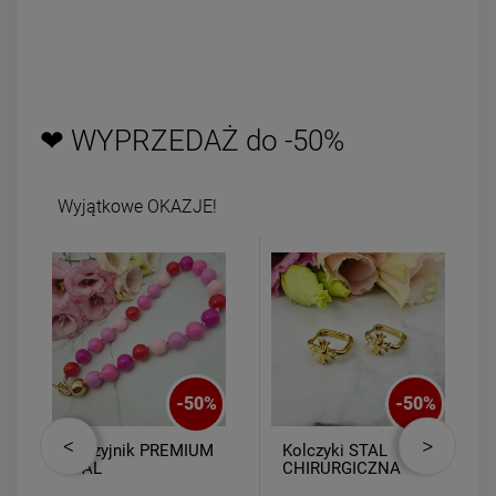
❤ WYPRZEDAŻ do -50%
Wyjątkowe OKAZJE!
-
50
%
-
50
%
Naszyjnik PREMIUM
Kolczyki STAL
STAL
CHIRURGICZNA
CHIRURGICZNA
kwadrat złoty krzyż