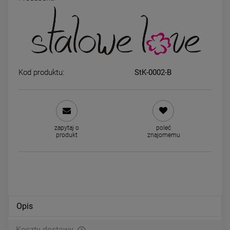
Kolczyki STAL CHIRURGICZNA
Kolczyki STAL CHIRURGICZ
gwiazdy cyrkonie czarne
bigiel ciemniejsze kolorow
kryształki 1,8 cm jasne zło
39,00 zł
44,00 zł
Kod produktu:
StK-0002-B
DO KOSZYKA
DO KOSZYKA
zapytaj o
poleć
produkt
znajomemu
Opis
Koszty dostawy