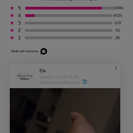
5
(3308)
4
(415)
3
(13)
2
(5)
1
(8)
Ela
Dodano: 2026-08-04
Opinia zweryfikowana