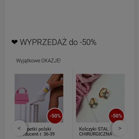
❤ WYPRZEDAŻ do -50%
Wyjątkowe OKAZJE!
-
50
%
-
50
%
Skarpetki polski
Kolczyki STAL
producent r. 36-39
CHIRURGICZNA