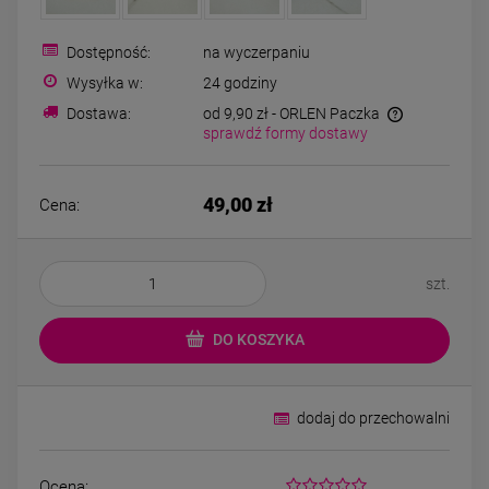
Kolczyki STAL
Kolczyki STAL
CHIRURGICZNA motylek
CHIRURGICZNA kw
czarny
niebieski cyrkon
Dostępność:
na wyczerpaniu
39,00 zł
44,00 zł
Wysyłka w:
24 godziny
Dostawa:
od 9,90 zł
- ORLEN Paczka
sprawdź formy dostawy
DO KOSZYKA
DO KOSZYK
49,00 zł
Cena:
szt.
DO KOSZYKA
dodaj do przechowalni
Ocena: