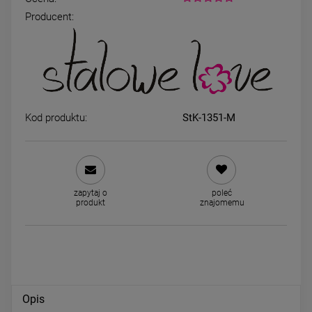
Producent:
Kolczyki STAL CHIRURGICZNA
MAMA naszyjnik STAL
złota elipsa klasyk 2 cm
CHIRURGICZNA
34,00 zł
39,00 zł
Kod produktu:
StK-1351-M
DO KOSZYKA
DO KOSZYKA
zapytaj o
poleć
produkt
znajomemu
Opis