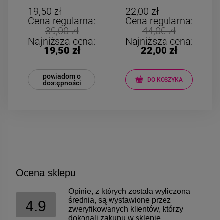
Limoncello
bigiel słonik szary
biały
19,50 zł
22,00 zł
Cena regularna:
Cena regularna:
39,00 zł
44,00 zł
Najniższa cena:
Najniższa cena:
19,50 zł
22,00 zł
powiadom o
DO KOSZYKA
dostępności
Ocena sklepu
Opinie, z których została wyliczona
średnia, są wystawione przez
4.9
zweryfikowanych klientów, którzy
dokonali zakupu w sklepie.