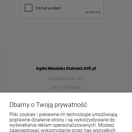
Agata Masalska StaloweLOVE.pl
Krajobrazowa 13/5
35-119 Rzeszów
572989669
Dbamy o Twoją prywatność
sklep@stalowelove.com.pl
Pliki cookies i pokrewne im technologie umożliwiają
poprawne działanie strony i są wykorzystywane do
wyświetlania reklam spersonalizowanych. Możesz
Informacje
zaakceptować wykorzystanie przez nas wszystkich