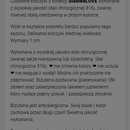
Cudowne kolczyki z kolekcji
StaloweLOVE
wykonane
z wysokiej jakości stali chirurgicznej 316L zwanej
również stalą nierdzewną w złotym kolorze.
Wzór w kształcie pistoletu bardzo popularny tego
sezonu. Delikatne kolczyki średniej wielkości.
Wymiary 1 cm.
Wykonane z wysokiej jakości stali chirurgicznej
zwanej także nierdzewną lub szlachetną. Stal
chirurgiczna 316L: ❤ nie zmienia koloru ❤ nie uczula
❤ nie reaguje z wodą!! Można ich praktycznie nie
zdejmować. Biżuteria pozłacana (platerowana) 18k
złotem oraz zabezpieczona lakierem jubilerskim
który nadaje piękny połysk i zabezpiecza złocenie.
Biżuteria jest antyalergiczna. Swój blask i kolor
zachowa przez długi czas!! Świetna jakość
wykonania.