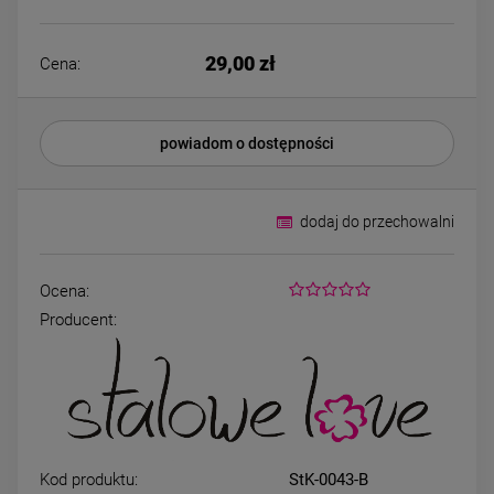
Bransoletka srebrna STAL
Bransoletka srebrn
CHIRURGICZNA
CHIRURGICZN
modułowa ażurowa
modułowa czar
69,00 zł
79,00 zł
29,00 zł
cyrkonie
koniczyny kryszta
Cena:
DO KOSZYKA
DO KOSZYK
powiadom o dostępności
dodaj do przechowalni
Ocena:
Producent:
Kod produktu:
StK-0043-B