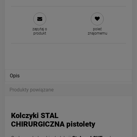
Naszyjnik STAL CHIRURGICZNA
Kolczyki STAL CHIRURGICZ
zapytaj o
poleć
produkt
znajomemu
podwójny różny splot
kwiatek jasne kryształki 0,8
59,00 zł
34,00 zł
powiadom o dostępności
powiadom o dostępności
Opis
Produkty powiązane
Kolczyki STAL
CHIRURGICZNA pistolety