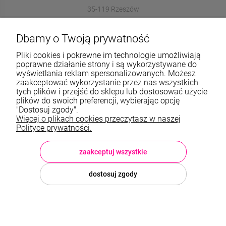
35-119 Rzeszów
572989669
Dbamy o Twoją prywatność
sklep@stalowelove.com.pl
Pliki cookies i pokrewne im technologie umożliwiają
poprawne działanie strony i są wykorzystywane do
wyświetlania reklam spersonalizowanych. Możesz
Informacje
zaakceptować wykorzystanie przez nas wszystkich
tych plików i przejść do sklepu lub dostosować użycie
O nas
plików do swoich preferencji, wybierając opcję
"Dostosuj zgody".
Więcej o plikach cookies przeczytasz w naszej
TWOJE KONTO
Polityce prywatności.
Sklep: StaloweLOVE, Krajobrazowa 13/5, 35-119 Rzeszów, woj.
podkarpackie, NIP: 8133612433, tel.:
572 989 669
, e-mail:
sklep@stalowelove.com.pl
zaakceptuj wszystkie
dostosuj zgody
© 2026 stalowelove.com.pl . Wszelkie prawa zastrzeżone.
Styl graficzny i aplikacje ShopGadget.pl
Sklep internetowy Shoper
Premium