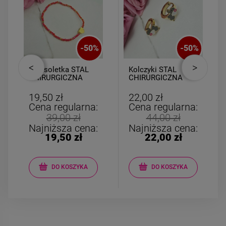
-
50
%
-
50
%
Bransoletka STAL
Kolczyki STAL
CHIRURGICZNA
CHIRURGICZNA
elastyczna
bigiel słonik szary
czerwone kryształki
biały
19,50 zł
22,00 zł
złote serce
Cena regularna:
Cena regularna:
39,00 zł
44,00 zł
Najniższa cena:
Najniższa cena:
19,50 zł
22,00 zł
DO KOSZYKA
DO KOSZYKA