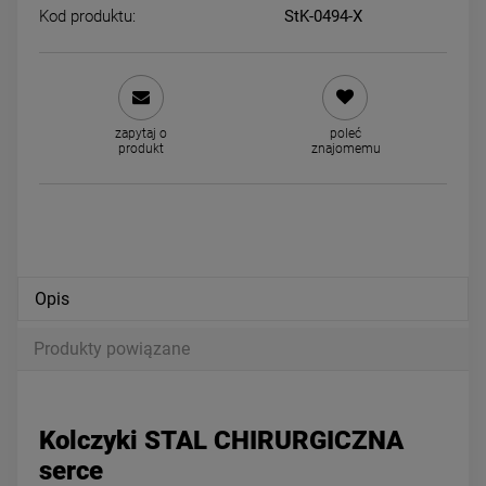
Kod produktu:
StK-0494-X
Kolczyki STAL CHIRURGICZNA
Naszyjnik STAL CHIRURGIC
serce średnie klasyk 0,8 cm
serce kryształek przydymio
zapytaj o
poleć
29,00 zł
39,00 zł
produkt
znajomemu
powiadom o dostępności
powiadom o dostępności
Opis
Produkty powiązane
Kolczyki STAL CHIRURGICZNA
serce