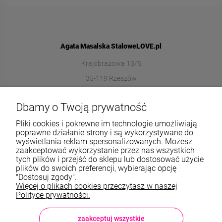
Agata Masalska StaloweLOVE.pl
Krajobrazowa 13/5
35-119 Rzeszów
572989669
Dbamy o Twoją prywatność
sklep@stalowelove.com.pl
Pliki cookies i pokrewne im technologie umożliwiają
poprawne działanie strony i są wykorzystywane do
wyświetlania reklam spersonalizowanych. Możesz
Informacje
zaakceptować wykorzystanie przez nas wszystkich
tych plików i przejść do sklepu lub dostosować użycie
O nas
plików do swoich preferencji, wybierając opcję
"Dostosuj zgody".
Więcej o plikach cookies przeczytasz w naszej
TWOJE KONTO
Polityce prywatności.
Sklep: StaloweLOVE, Krajobrazowa 13/5, 35-119 Rzeszów, woj.
podkarpackie, NIP: 8133612433, tel.:
572 989 669
, e-mail:
sklep@stalowelove.com.pl
zaakceptuj wszystkie