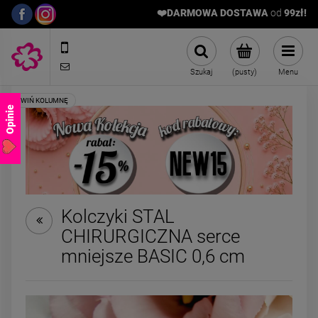
❤️DARMOWA DOSTAWA
od
9
9zł!
572989669
sklep@stalowelove.com.pl
Szukaj
(pusty)
Menu
Opinie
Kolczyki STAL
CHIRURGICZNA serce
Kolczyki STAL
Bransoletka elast
mniejsze BASIC 0,6 cm
CHIRURGICZNA kwiatki
kamyczki fiolet
kryształki różowe
39,00 zł
24,50 zł
Cena regularna:
4
Najniższa cena:
2