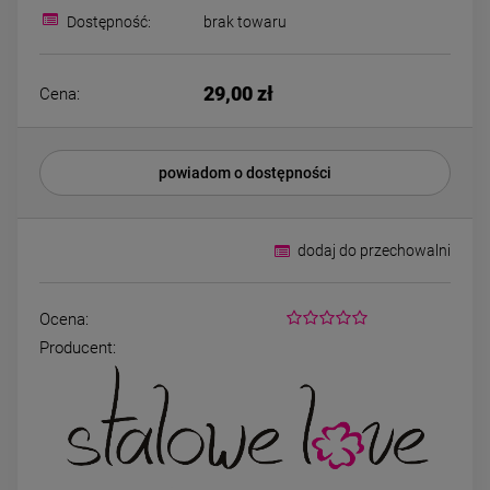
Kolczyki STAL
Kolczyki STAL
Dostępność:
brak towaru
CHIRURGICZNA motylek
CHIRURGICZNA kw
czarny
niebieski cyrkon
39,00 zł
44,00 zł
29,00 zł
Cena:
DO KOSZYKA
DO KOSZYK
powiadom o dostępności
dodaj do przechowalni
Ocena:
Producent: