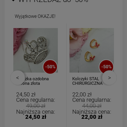
Wyjątkowe OKAZJE!
-
50
%
-
50
%
Broszka ozdobna
Kolczyki STAL
korona złota
CHIRURGICZNA
cyrkonie i perła
bigiel dla
dziewczynek
24,50 zł
22,00 zł
czerwony motylek
Cena regularna:
Cena regularna:
49,00 zł
44,00 zł
Najniższa cena:
Najniższa cena:
24,50 zł
22,00 zł