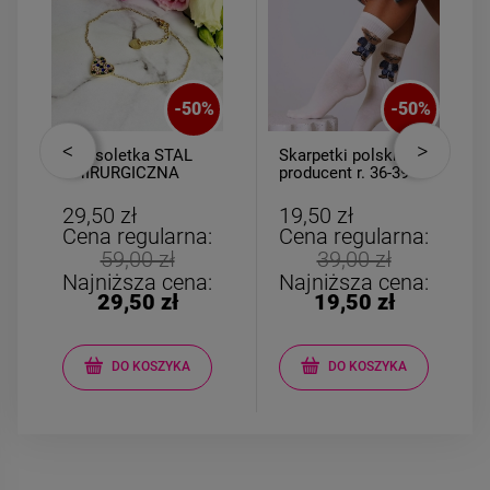
-
50
%
-
50
%
Bransoletka STAL
Skarpetki polski
CHIRURGICZNA
producent r. 36-39
medalion serce
miś granatowy
kolorowe cyrkonie
29,50 zł
19,50 zł
Cena regularna:
Cena regularna:
59,00 zł
39,00 zł
Najniższa cena:
Najniższa cena:
29,50 zł
19,50 zł
DO KOSZYKA
DO KOSZYKA