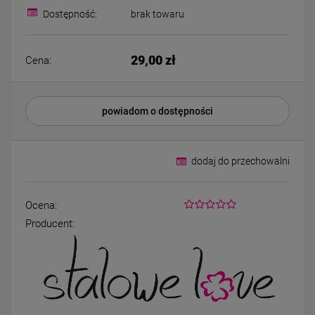
Kolczyki STAL
Naszyjnik STA
Dostępność:
brak towaru
CHIRURGICZNA bigiel
CHIRURGICZNA kon
koniczynki różowy
kryształek jasn
44,00 zł
49,00 zł
kryształek
29,00 zł
Cena:
DO KOSZYKA
DO KOSZYK
powiadom o dostępności
dodaj do przechowalni
Ocena:
Producent: