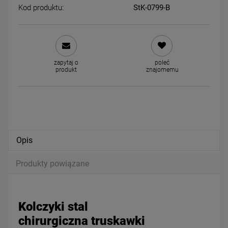
Kod produktu:
StK-0799-B
Kolczyki STAL CHIRURGICZNA
Kolczyki STAL CHIRURGICZ
dla dziewczynek truskawki
bigiel zatrzask wisienki
zapytaj o
poleć
różowe
kryształki czerwone
29,00 zł
39,00 zł
produkt
znajomemu
powiadom o dostępności
powiadom o dostępności
Opis
Produkty powiązane
Kolczyki stal
chirurgiczna truskawki