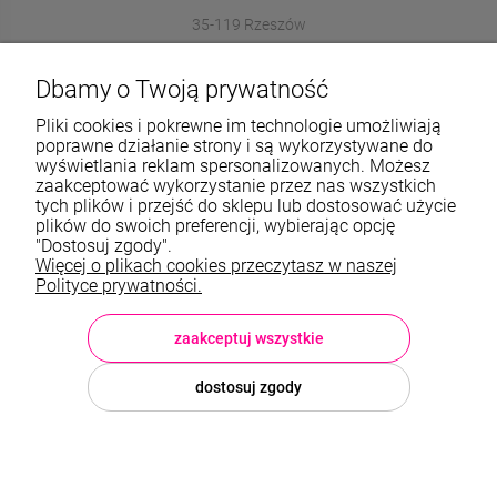
35-119 Rzeszów
572989669
Dbamy o Twoją prywatność
sklep@stalowelove.com.pl
Pliki cookies i pokrewne im technologie umożliwiają
poprawne działanie strony i są wykorzystywane do
wyświetlania reklam spersonalizowanych. Możesz
Informacje
zaakceptować wykorzystanie przez nas wszystkich
tych plików i przejść do sklepu lub dostosować użycie
O nas
plików do swoich preferencji, wybierając opcję
"Dostosuj zgody".
Więcej o plikach cookies przeczytasz w naszej
TWOJE KONTO
Polityce prywatności.
Sklep: StaloweLOVE, Krajobrazowa 13/5, 35-119 Rzeszów, woj.
podkarpackie, NIP: 8133612433, tel.:
572 989 669
, e-mail:
sklep@stalowelove.com.pl
zaakceptuj wszystkie
dostosuj zgody
© 2026 stalowelove.com.pl . Wszelkie prawa zastrzeżone.
Styl graficzny i aplikacje ShopGadget.pl
Sklep internetowy Shoper
Premium