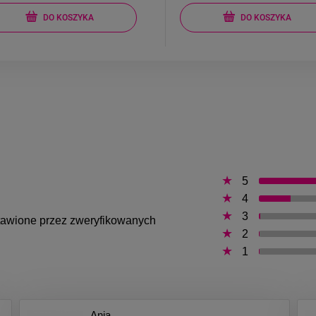
DO KOSZYKA
DO KOSZYKA
5
4
3
ystawione przez zweryfikowanych
2
1
Ania