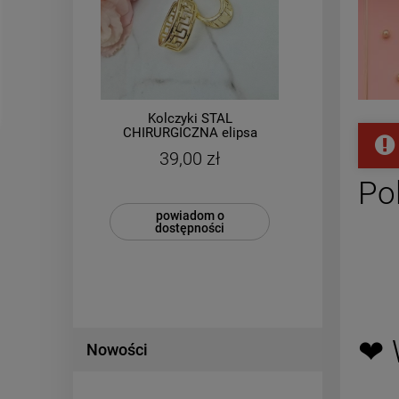
Kolczyki STAL
łki
CHIRURGICZNA elipsa
CHIR
ane
grecki wzór 2,5 cm jasne
pa
39,00 zł
złoto
Po
powiadom o
dostępności
❤ 
Nowości