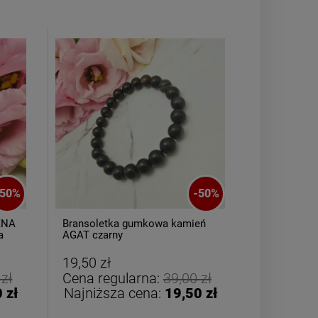
Kolczyki STAL
Kolczyk
CHIRURGICZNA kwiatek
CHIRURGICZN
50
%
-
50
%
zielony cyrkonia
różowy c
44,00 zł
44,00
ZNA
Bransoletka gumkowa kamień
Naszyjnik 
a
AGAT czarny
kolorowe ko
różowe
DO KOSZYKA
DO K
19,50 zł
29,50 zł
 zł
Cena regularna:
39,00 zł
Cena reg
 zł
Najniższa cena:
19,50 zł
Najniższ