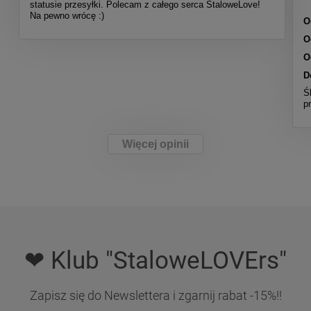
statusie przesyłki. Polecam z całego serca StaloweLove!
Na pewno wrócę :)
O
O
O
D
Ś
p
Więcej opinii
❤ Klub "StaloweLOVErs"
Zapisz się do Newslettera i zgarnij rabat -15%!!