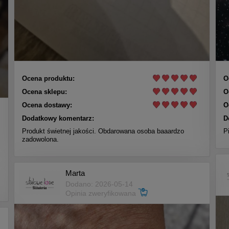
Ocena produktu:
O
Ocena sklepu:
O
Ocena dostawy:
O
Dodatkowy komentarz:
D
Produkt świetnej jakości. Obdarowana osoba baaardzo
P
zadowolona.
Marta
Dodano: 2026-05-14
Opinia zweryfikowana