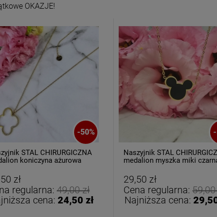
ątkowe OKAZJE!
Kolczyki STAL
Kolczyki STAL
URGICZNA motylek
CHIRURGICZNA kwiatek
-
50
%
-
czarny
niebieski cyrkonia
39,00 zł
44,00 zł
zyjnik STAL CHIRURGICZNA
Naszyjnik STAL CHIRURGIC
alion koniczyna ażurowa
medalion myszka miki czarn
konie
DO KOSZYKA
DO KOSZYKA
,50 zł
29,50 zł
na regularna:
49,00 zł
Cena regularna:
59,00
jniższa cena:
24,50 zł
Najniższa cena:
29,50