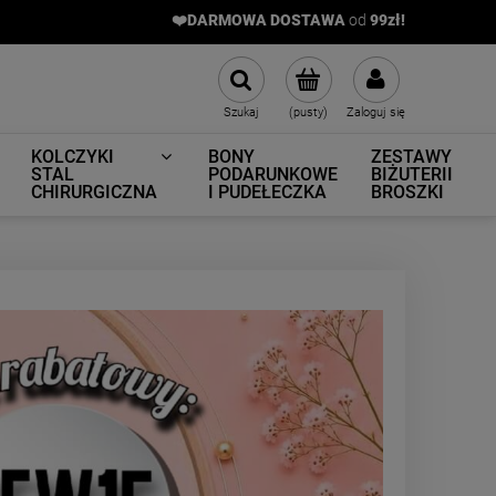
❤️DARMOWA DOSTAWA
od
9
9zł!
Szukaj
(pusty)
Zaloguj się
KOLCZYKI
BONY
ZESTAWY
STAL
PODARUNKOWE
BIŻUTERII
CHIRURGICZNA
I PUDEŁECZKA
BROSZKI