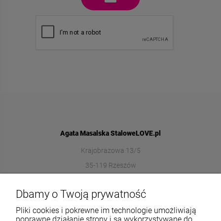
Agata Masalska StaloweLOVE.pl
Krajobrazowa 13/5
35-119 Rzeszów
572989669
Dbamy o Twoją prywatność
sklep@stalowelove.com.pl
Pliki cookies i pokrewne im technologie umożliwiają
poprawne działanie strony i są wykorzystywane do