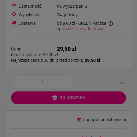
Kolczyki STAL
Kolczyki STAL
Dostępność:
na wyczerpaniu
CHIRURGICZNA motylek
CHIRURGICZNA kw
czarny
niebieski cyrkon
Wysyłka w:
24 godziny
39,00 zł
44,00 zł
Dostawa:
od 9,90 zł
- ORLEN Paczka
sprawdź formy dostawy
DO KOSZYKA
DO KOSZYK
29,50 zł
Cena:
59,00 zł
Cena regularna:
Najniższa cena z 30 dni przed obniżką:
29,50 zł
szt.
DO KOSZYKA
dodaj do przechowalni