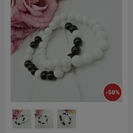
powiadom o
DO KOSZYKA
dostępności
-
50
%