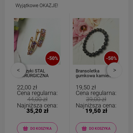
Wyjątkowe OKAZJE!
-
50
%
-
50
%
Kolczyki STAL
Bransoletka
CHIRURGICZNA
gumkowa kamień
bigiel zatrzask
AGAT czarny
kryształki kolorowe
22,00 zł
19,50 zł
Cena regularna:
Cena regularna:
44,00 zł
39,00 zł
Najniższa cena:
Najniższa cena:
35,20 zł
19,50 zł
DO KOSZYKA
DO KOSZYKA