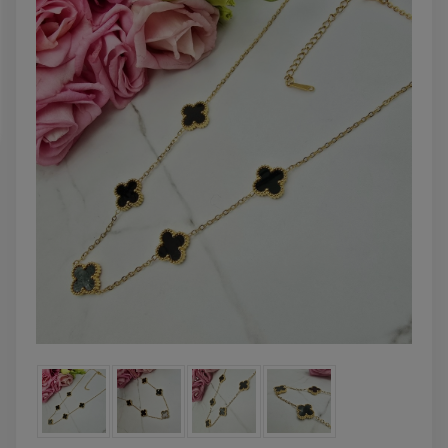
DO KOSZYKA
DO KOSZYK
Kolczyki STAL
Naszyjnik STA
CHIRURGICZNA bigiel
CHIRURGICZNA kon
koniczynki różowy
kryształek jasn