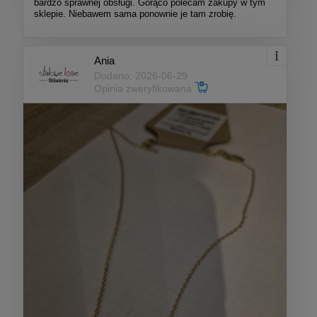
bardzo sprawnej obsługi. Gorąco polecam zakupy w tym
sklepie. Niebawem sama ponownie je tam zrobię.
Ania
Dodano: 2026-06-29
Opinia zweryfikowana