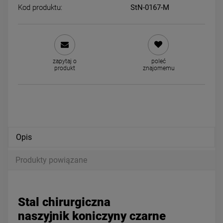
Kod produktu:
StN-0167-M
Bransoletka STAL
Naszyjnik STAL CHIRURGIC
CHIRURGICZNA sznurek
żmijka okrągła bez przywies
kolorowe przywieszki serce
60 cm
49,00 zł
44,00 zł
zapytaj o
poleć
produkt
znajomemu
powiadom o dostępności
DO KOSZYKA
Opis
Produkty powiązane
Stal chirurgiczna
naszyjnik koniczyny czarne