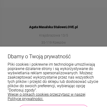
Agata Masalska StaloweLOVE.pl
Krajobrazowa 13/5
35-119 Rzeszów
572989669
Dbamy o Twoją prywatność
sklep@stalowelove.com.pl
Pliki cookies i pokrewne im technologie umożliwiają
poprawne działanie strony i są wykorzystywane do
wyświetlania reklam spersonalizowanych. Możesz
Informacje
zaakceptować wykorzystanie przez nas wszystkich
tych plików i przejść do sklepu lub dostosować użycie
O nas
plików do swoich preferencji, wybierając opcję
"Dostosuj zgody".
Więcej o plikach cookies przeczytasz w naszej
TWOJE KONTO
Polityce prywatności.
Sklep: StaloweLOVE, Krajobrazowa 13/5, 35-119 Rzeszów, woj.
podkarpackie, NIP: 8133612433, tel.:
572 989 669
, e-mail: