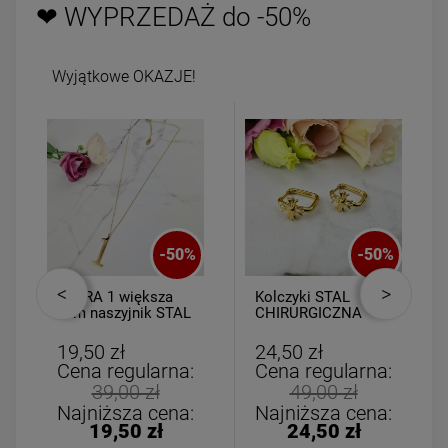
❤ WYPRZEDAŻ do -50%
Wyjątkowe OKAZJE!
-
50
%
-
50
%
CYFRA 1 większa
Kolczyki STAL
3cm naszyjnik STAL
CHIRURGICZNA
CHIRURGICZNA
kwadrat złoty krzyż
19,50 zł
24,50 zł
Cena regularna:
Cena regularna:
39,00 zł
49,00 zł
Najniższa cena:
Najniższa cena:
19,50 zł
24,50 zł