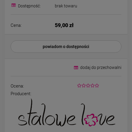
44,00 zł
49,00 zł
kryształek
Dostępność:
brak towaru
DO KOSZYKA
DO KOSZYK
59,00 zł
Cena:
powiadom o dostępności
dodaj do przechowalni
Ocena:
Producent: