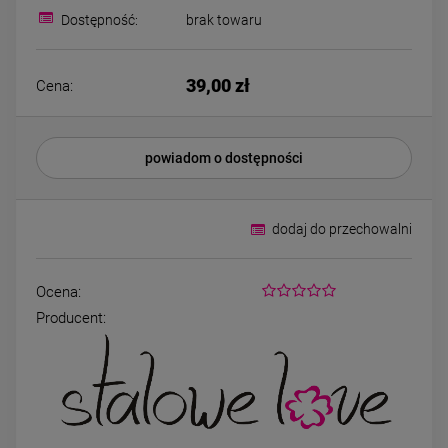
Bransoletka srebrna STAL
Bransoletka srebrn
Dostępność:
brak towaru
CHIRURGICZNA
CHIRURGICZN
modułowa ażurowa
modułowa czar
69,00 zł
79,00 zł
cyrkonie
koniczyny kryszta
39,00 zł
Cena:
DO KOSZYKA
DO KOSZYK
powiadom o dostępności
dodaj do przechowalni
Ocena:
Producent: