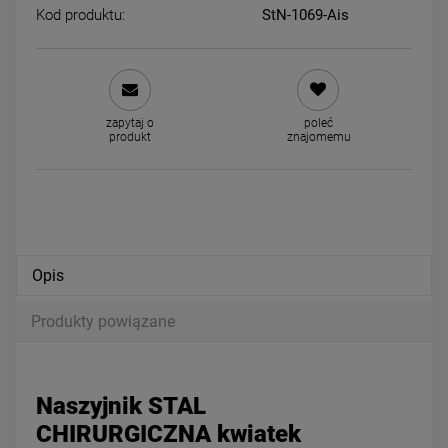
Kod produktu:
StN-1069-Ais
Kolczyki STAL CHIRURGICZNA
Naszyjnik STAL CHIRURGIC
serce wypukłe 1 cm
dla dziewczynek kwiatek
zapytaj o
poleć
24,00 zł
44,00 zł
produkt
znajomemu
powiadom o dostępności
DO KOSZYKA
Opis
Produkty powiązane
Naszyjnik STAL
CHIRURGICZNA kwiatek