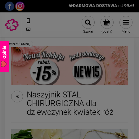
❤️DARMOWA DOSTAWA
od
9
9zł!
572989669
sklep@stalowelove.com.pl
Szukaj
(pusty)
Menu
Opinie
Naszyjnik STAL
CHIRURGICZNA dla
Pierścionek STAL
Kolczyki STAL
dziewczynek kwiatek róż
CHIRURGICZNA obrączka
CHIRURGICZNA bi
uniwersalna kryształki
zatrzask kryszta
59,00 zł
22,00 zł
perła
kolorowe
Cena regularna:
4
Najniższa cena:
3