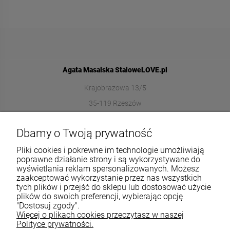
Agata Masalska StaloweLOVE.pl
Krajobrazowa 13/5
35-119 Rzeszów
572989669
Dbamy o Twoją prywatność
sklep@stalowelove.com.pl
Pliki cookies i pokrewne im technologie umożliwiają
poprawne działanie strony i są wykorzystywane do
wyświetlania reklam spersonalizowanych. Możesz
Informacje
zaakceptować wykorzystanie przez nas wszystkich
tych plików i przejść do sklepu lub dostosować użycie
O nas
plików do swoich preferencji, wybierając opcję
"Dostosuj zgody".
Więcej o plikach cookies przeczytasz w naszej
TWOJE KONTO
Polityce prywatności.
Sklep: StaloweLOVE, Krajobrazowa 13/5, 35-119 Rzeszów, woj.