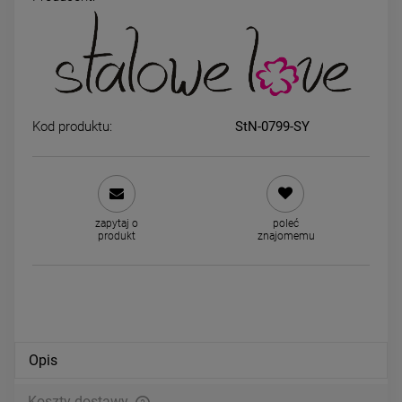
Bransoletka STAL
Naszyjnik STAL CHIRURGIC
CHIRURGICZNA grubszy splot
kamień brązowy kółka ażur
serce kulki jasne złoto
krawatka
69,00 zł
59,00 zł
Kod produktu:
StN-0799-SY
DO KOSZYKA
DO KOSZYKA
zapytaj o
poleć
produkt
znajomemu
Opis
Koszty dostawy