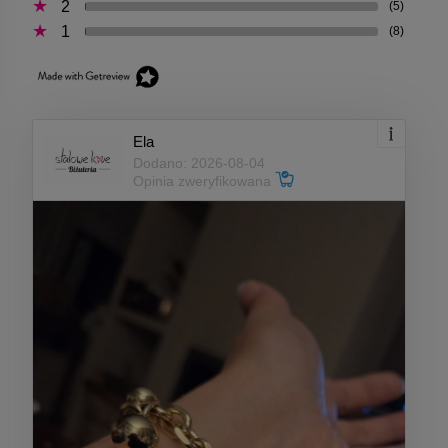
2
(5)
1
(8)
Ela
Dodano: 2026-08-04
Opinia zweryfikowana