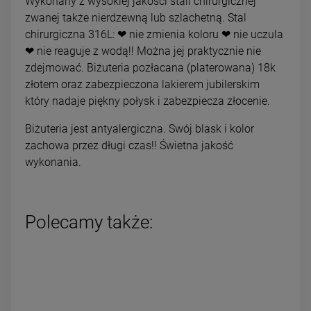
Wykonany z wysokiej jakości stali chirurgicznej
zwanej także nierdzewną lub szlachetną. Stal
chirurgiczna 316L: ❤ nie zmienia koloru ❤ nie uczula
❤ nie reaguje z wodą!! Można jej praktycznie nie
zdejmować. Biżuteria pozłacana (platerowana) 18k
złotem oraz zabezpieczona lakierem jubilerskim
który nadaje piękny połysk i zabezpiecza złocenie.
Biżuteria jest antyalergiczna. Swój blask i kolor
zachowa przez długi czas!! Świetna jakość
wykonania.
Polecamy także: