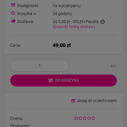
Bransoletka srebrna STAL
Bransoletka srebrn
Dostępność:
na wyczerpaniu
CHIRURGICZNA
CHIRURGICZN
modułowa ażurowa
modułowa czar
Wysyłka w:
24 godziny
69,00 zł
79,00 zł
cyrkonie
koniczyny kryszta
Dostawa:
od 5,00 zł
- ORLEN Paczka
sprawdź formy dostawy
DO KOSZYKA
DO KOSZYK
49,00 zł
Cena:
szt.
DO KOSZYKA
dodaj do przechowalni
Ocena:
Producent: