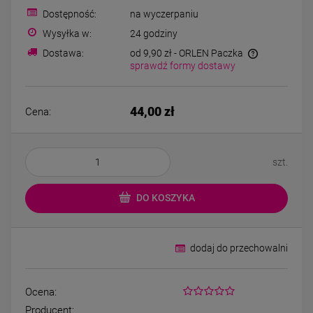
Kolczyki STAL
Kolczyki STAL
Dostępność:
na wyczerpaniu
CHIRURGICZNA motylek
CHIRURGICZNA kw
czarny
niebieski cyrkon
Wysyłka w:
24 godziny
39,00 zł
44,00 zł
Dostawa:
od 9,90 zł
- ORLEN Paczka
sprawdź formy dostawy
DO KOSZYKA
DO KOSZYK
44,00 zł
Cena:
szt.
DO KOSZYKA
dodaj do przechowalni
Ocena:
Producent: