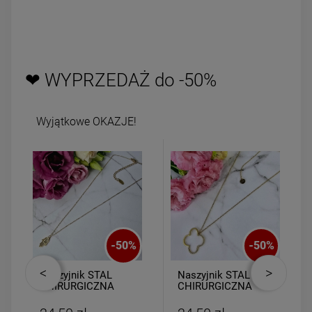
❤ WYPRZEDAŻ do -50%
Wyjątkowe OKAZJE!
-
50
%
-
50
%
Naszyjnik STAL
Naszyjnik STAL
CHIRURGICZNA
CHIRURGICZNA
dłoń Fatimy
medalion koniczyna
ażurowa cyrkonie