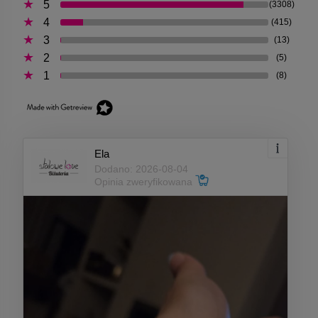
5
(3308)
4
(415)
3
(13)
2
(5)
1
(8)
Ela
Dodano: 2026-08-04
Opinia zweryfikowana