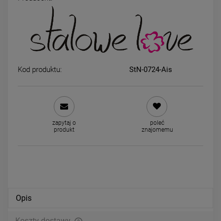
Naszyjnik STAL CHIRURGICZNA
Naszyjnik STAL CHIRURGIC
serce stopki dziecka
żmijka kółko czarny środek c
mniejszy
39,00 zł
44,00 zł
Kod produktu:
StN-0724-Ais
DO KOSZYKA
DO KOSZYKA
zapytaj o
poleć
produkt
znajomemu
Opis
Koszty dostawy