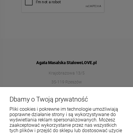
Agata Masalska StaloweLOVE.pl
Krajobrazowa 13/5
35-119 Rzeszów
572989669
Dbamy o Twoją prywatność
sklep@stalowelove.com.pl
Pliki cookies i pokrewne im technologie umożliwiają
poprawne działanie strony i są wykorzystywane do
wyświetlania reklam spersonalizowanych. Możesz
Informacje
zaakceptować wykorzystanie przez nas wszystkich
tych plików i przejść do sklepu lub dostosować użycie