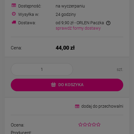
Kolczyki STAL
Naszyjnik STA
Dostępność:
na wyczerpaniu
CHIRURGICZNA bigiel
CHIRURGICZNA kon
koniczynki różowy
kryształek jasn
Wysyłka w:
24 godziny
44,00 zł
49,00 zł
kryształek
Dostawa:
od 9,90 zł
- ORLEN Paczka
sprawdź formy dostawy
DO KOSZYKA
DO KOSZYK
44,00 zł
Cena:
szt.
DO KOSZYKA
dodaj do przechowalni
Ocena:
Producent: