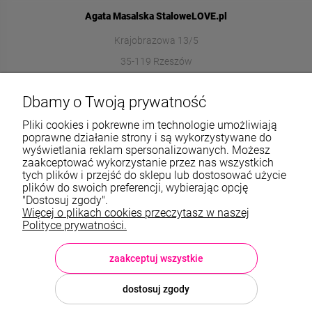
Agata Masalska StaloweLOVE.pl
Krajobrazowa 13/5
35-119 Rzeszów
572989669
Dbamy o Twoją prywatność
sklep@stalowelove.com.pl
Pliki cookies i pokrewne im technologie umożliwiają
poprawne działanie strony i są wykorzystywane do
wyświetlania reklam spersonalizowanych. Możesz
Informacje
zaakceptować wykorzystanie przez nas wszystkich
tych plików i przejść do sklepu lub dostosować użycie
O nas
plików do swoich preferencji, wybierając opcję
"Dostosuj zgody".
Więcej o plikach cookies przeczytasz w naszej
TWOJE KONTO
Polityce prywatności.
Sklep: StaloweLOVE, Krajobrazowa 13/5, 35-119 Rzeszów, woj.
podkarpackie, NIP: 8133612433, tel.:
572 989 669
, e-mail:
sklep@stalowelove.com.pl
zaakceptuj wszystkie
dostosuj zgody