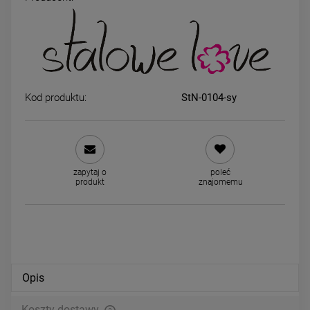
Naszyjnik STAL CHIRURGICZNA
Kolczyki STAL CHIRURGICZ
medalion rozgwiazda morska
kwadrat serce cyrkonie jas
jasne złoto
49,00 zł
39,00 zł
Kod produktu:
StN-0104-sy
DO KOSZYKA
DO KOSZYKA
zapytaj o
poleć
produkt
znajomemu
Opis
Koszty dostawy