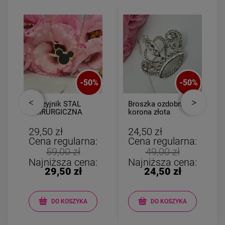
-
50
%
-
50
%
Naszyjnik STAL
Broszka ozdobna
CHIRURGICZNA
korona złota
medalion myszka
cyrkonie i perła
miki czarna
29,50 zł
24,50 zł
Cena regularna:
Cena regularna:
59,00 zł
49,00 zł
Najniższa cena:
Najniższa cena:
29,50 zł
24,50 zł
DO KOSZYKA
DO KOSZYKA