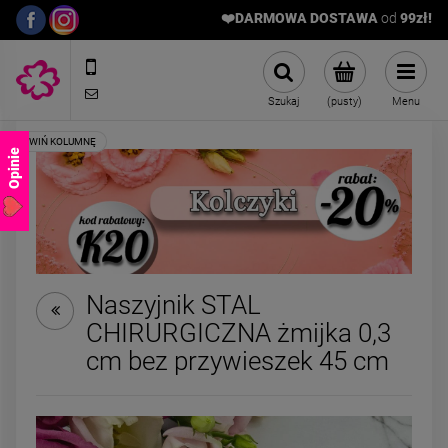
❤️DARMOWA DOSTAWA
od
9
9zł!
572989669
sklep@stalowelove.com.pl
Szukaj
(pusty)
Menu
Opinie
Naszyjnik STAL
CHIRURGICZNA żmijka 0,3
Naszyjnik STAL
Bransoletka na s
cm bez przywieszek 45 cm
CHIRURGICZNA księżyc
STAL CHIRURGIC
kamienie naturalne
gumkowa kryszta
129,00 zł
59,00 zł
kamienie różo