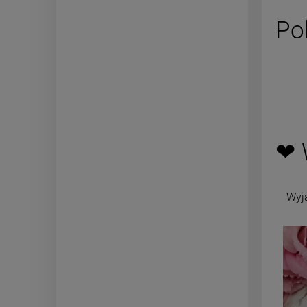
Po
❤ 
Wyj