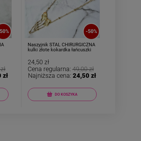
50
%
-
50
%
NA
Naszyjnik STAL CHIRURGICZNA
Skarpetki po
kulki złote kokardka łańcuszki
39 miś gra
24,50 zł
19,50 zł
 zł
Cena regularna:
49,00 zł
Cena reg
 zł
Najniższa cena:
24,50 zł
Najniższ
DO KOSZYKA