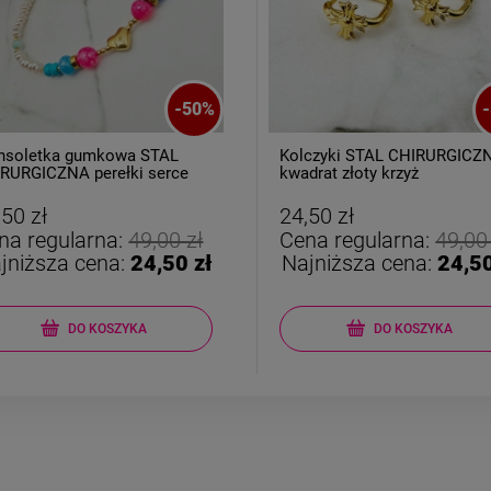
-
50
%
-
nsoletka gumkowa STAL
Kolczyki STAL CHIRURGICZ
RURGICZNA perełki serce
kwadrat złoty krzyż
,50 zł
24,50 zł
na regularna:
49,00 zł
Cena regularna:
49,00
jniższa cena:
24,50 zł
Najniższa cena:
24,50
DO KOSZYKA
DO KOSZYKA