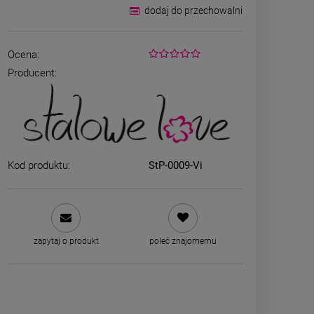
dodaj do przechowalni
Ocena:
Producent:
Kod produktu:
StP-0009-Vi
Bransoletka srebrna STAL
Bransoletka s
CHIRURGICZNA jodełka
CHIRURGICZ
cyrkonie
szeroka 
69,00 zł
49,00
zapytaj o produkt
poleć znajomemu
DO KOSZYKA
DO K