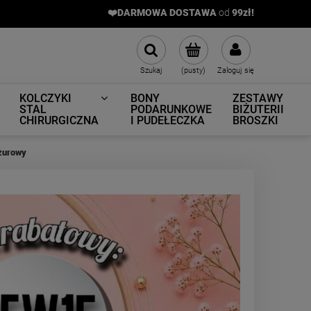
❤️DARMOWA DOSTAWA
od
9
9zł!
Szukaj
(pusty)
Zaloguj się
KOLCZYKI
BONY
ZESTAWY
STAL
PODARUNKOWE
BIŻUTERII
CHIRURGICZNA
I PUDEŁECZKA
BROSZKI
żurowy