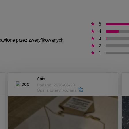
5
4
3
ystawione przez zweryfikowanych
2
1
Ania
Dodano: 2026-06-29
Opinia zweryfikowana