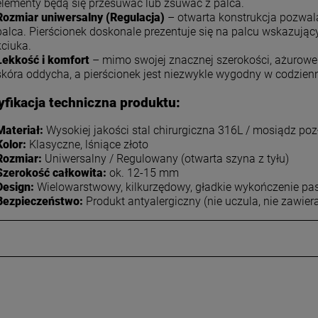
Najniższa cena:
19,50 zł
elementy będą się przesuwać lub zsuwać z palca.
iadom o dostępności
Rozmiar uniwersalny (Regulacja)
– otwarta konstrukcja pozwa
palca. Pierścionek doskonale prezentuje się na palcu wskazuj
kciuka.
DO KOSZYKA
Lekkość i komfort
– mimo swojej znacznej szerokości, ażurowe
skóra oddycha, a pierścionek jest niezwykle wygodny w codzie
fikacja techniczna produktu:
Materiał:
Wysokiej jakości stal chirurgiczna 316L / mosiądz pozł
Kolor:
Klasyczne, lśniące złoto
Rozmiar:
Uniwersalny / Regulowany (otwarta szyna z tyłu)
Szerokość całkowita:
ok. 12-15 mm
Design:
Wielowarstwowy, kilkurzędowy, gładkie wykończenie p
Bezpieczeństwo:
Produkt antyalergiczny (nie uczula, nie zawiera