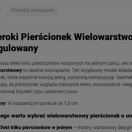
s
Produkty powiązane
eroki Pierścionek Wielowarstwo
gulowany
iasz efekt kilku pierścionków noszonych na jednym palcu, ale 
warstwowy
to idealne rozwiązanie. Ten wyjątkowy model składa s
ek, które wspólnie tworzą jedną, wyrazistą kompozycję. Geomet
ają, że pierścionek wygląda niezwykle lekko, nowocześnie i eleg
inkowej biżuterii typu
statement piece
.
etka STAL CHIRURGICZNA
Bransoletka gumkowa kamień
ry:
W najszerszym punkcie ok 1,5 cm.
erły grubsze serce
AGAT czarny
zego warto wybrać wielowarstwowy pierścionek o u
49,00 zł
19,50 zł
Cena regularna:
39,00 zł
Efekt kilku pierścionków w jednym
– modny warstwowy design (l