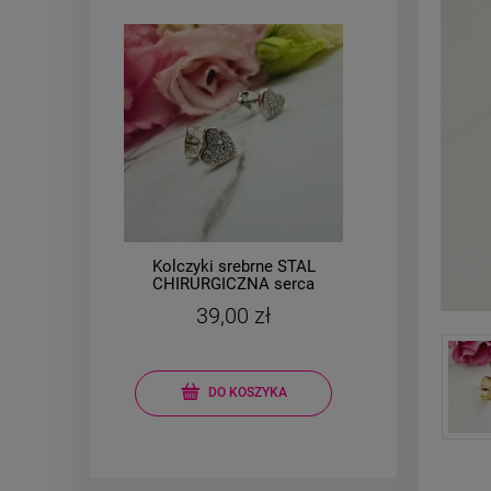
Kolczyki srebrne STAL
Brans
l
CHIRURGICZNA serca
owa
małe 0,7 cm cyrkonie
mo
39,00 zł
DO KOSZYKA