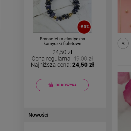
-
50
%
Bransoletka elastyczna
zka
kamyczki fioletowe
CHIRU
i
żółte
24,50 zł
Cena regularna:
49,00 zł
Najniższa cena:
24,50 zł
DO KOSZYKA
Nowości