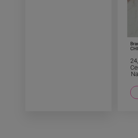
-
50
%
Kolczyki STAL CHIRURGICZNA
Bra
wiszący liść wycięte serca
CHI
29,50 zł
24
Cena regularna:
59,00 zł
Ce
Najniższa cena:
29,50 zł
Na
DO KOSZYKA