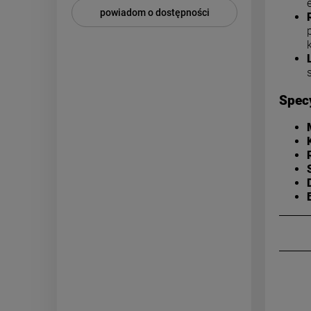
powiadom o dostępności
pow
Specy