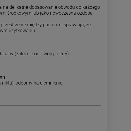
powiadom o dostępności
DO 
la na delikatne dopasowanie obwodu do każdego
ącym, środkowym lub jako nowoczesna ozdoba
 przestrzenie między pasmami sprawiają, że
nnym użytkowaniu.
acany (zależnie od Twojej oferty)
asm
 niklu), odporny na ciemnienie.