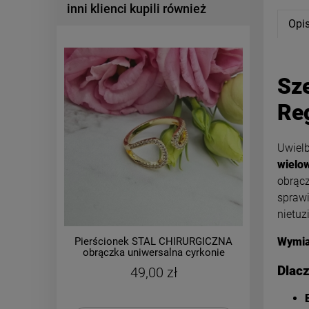
inni klienci kupili również
Opi
Sz
Re
Uwielb
wielo
obrącz
sprawi
nietuz
Pierścionek STAL CHIRURGICZNA
Bransol
Wymia
obrączka uniwersalna cyrkonie
p
Dlac
49,00 zł