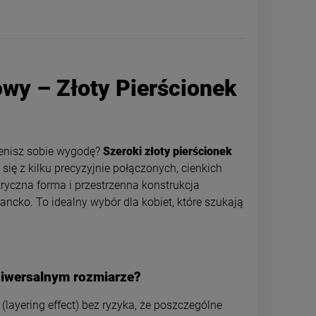
wy – Złoty Pierścionek
cenisz sobie wygodę?
Szeroki złoty pierścionek
ię z kilku precyzyjnie połączonych, cienkich
ryczna forma i przestrzenna konstrukcja
ancko. To idealny wybór dla kobiet, które szukają
Pierścionek STAL CHIRURGICZNA
Pierścionek ST
obrączka uniwersalna ażurowa
obrączka uniwe
cyrkonie jasne złoto
skręcany
niwersalnym rozmiarze?
59,00 zł
59,0
ayering effect) bez ryzyka, że poszczególne