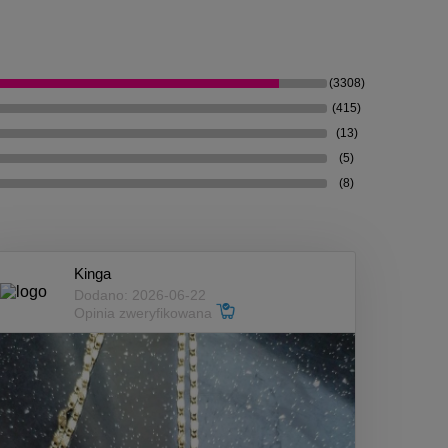
(3308)
(415)
(13)
(5)
(8)
Kinga
Dodano: 2026-06-22
Opinia zweryfikowana