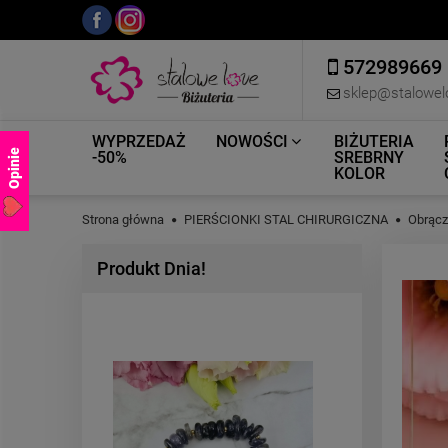
572989669
sklep@stalowel
WYPRZEDAŻ
NOWOŚCI
BIŻUTERIA
Opinie
-50%
SREBRNY
KOLOR
Strona główna
PIERŚCIONKI STAL CHIRURGICZNA
Obrączk
Produkt Dnia!