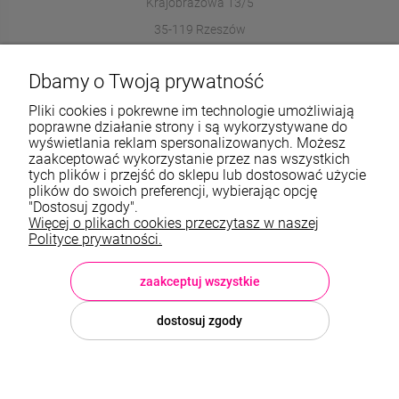
Krajobrazowa 13/5
35-119 Rzeszów
572989669
Dbamy o Twoją prywatność
sklep@stalowelove.com.pl
Pliki cookies i pokrewne im technologie umożliwiają
poprawne działanie strony i są wykorzystywane do
wyświetlania reklam spersonalizowanych. Możesz
Informacje
zaakceptować wykorzystanie przez nas wszystkich
tych plików i przejść do sklepu lub dostosować użycie
O nas
plików do swoich preferencji, wybierając opcję
"Dostosuj zgody".
Więcej o plikach cookies przeczytasz w naszej
TWOJE KONTO
Polityce prywatności.
Sklep: StaloweLOVE, Krajobrazowa 13/5, 35-119 Rzeszów, woj.
podkarpackie, NIP: 8133612433, tel.:
572 989 669
, e-mail:
sklep@stalowelove.com.pl
zaakceptuj wszystkie
dostosuj zgody
© 2026 stalowelove.com.pl . Wszelkie prawa zastrzeżone.
Styl graficzny i aplikacje ShopGadget.pl
Sklep internetowy Shoper