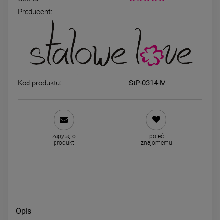
Producent:
Pierścionek STAL
Pierścionek STAL
CHIRURGICZNA obrączka
CHIRURGICZNA obrączka
uniwersalna medalion masa
uniwersalna medalion marm
39,00 zł
39,00 zł
perłowa
jasny róż
Kod produktu:
StP-0314-M
DO KOSZYKA
DO KOSZYKA
zapytaj o
poleć
produkt
znajomemu
Opis