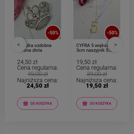
-
50
%
-
50
%
Broszka ozdobna
CYFRA 5 większa
korona złota
3cm naszyjnik STAL
cyrkonie i perła
CHIRURGICZNA
24,50 zł
19,50 zł
Cena regularna:
Cena regularna:
49,00 zł
39,00 zł
Najniższa cena:
Najniższa cena:
24,50 zł
19,50 zł
DO KOSZYKA
DO KOSZYKA