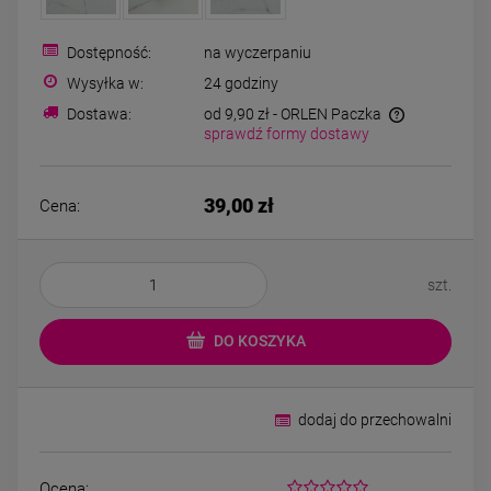
Kolczyki STAL
Kolczyki STAL
CHIRURGICZNA kwiatek
CHIRURGICZNA kw
niebieski cyrkonia
zielony cyrkoni
Dostępność:
na wyczerpaniu
44,00 zł
44,00 zł
Wysyłka w:
24 godziny
Dostawa:
od 9,90 zł
- ORLEN Paczka
sprawdź formy dostawy
DO KOSZYKA
DO KOSZYK
39,00 zł
Cena:
szt.
DO KOSZYKA
dodaj do przechowalni
Ocena: