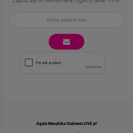
Zapisz się do Newslettera i zgarnij rabat -15%!!
Agata Masalska StaloweLOVE.pl