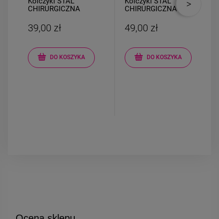
Kolczyki STAL
Kolczyki STAL
CHIRURGICZNA
CHIRURGICZNA
bigiel grubszy dół
kryształki żółte
jasne złoto 2 cm
okrągłe szlifowane
39,00 zł
49,00 zł
DO KOSZYKA
DO KOSZYKA
Ocena sklepu