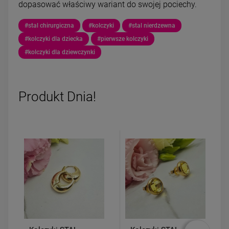
dopasować właściwy wariant do swojej pociechy.
#stal chirurgiczna
#kolczyki
#stal nierdzewna
#kolczyki dla dziecka
#pierwsze kolczyki
#kolczyki dla dziewczynki
Produkt Dnia!