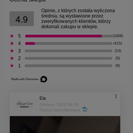
Opinie, z których została wyliczona
średnia, są wystawione przez
4.9
zweryfikowanych klientów, którzy
dokonali zakupu w sklepie.
5
(3308)
4
(415)
3
(13)
2
(5)
1
(8)
Ela
Dodano: 2026-08-04
Opinia zweryfikowana