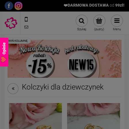
❤️DARMOWA DOSTAWA
od
9
9zł!
572989669
sklep@stalowelove.com.pl
Szukaj
(pusty)
Menu
Opinie
Kolczyki dla dziewczynek
Kolczyki STAL CHIRURGICZNA
Kolczyki STAL CHIRURGICZ
bigiel kwiatki z jasnymi
bigiel kuleczka złota 0,5 c
kryształkami
39,00 zł
29,00 zł