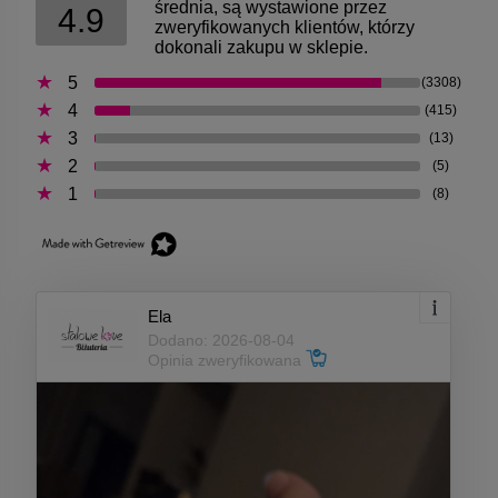
średnia, są wystawione przez
4.9
zweryfikowanych klientów, którzy
dokonali zakupu w sklepie.
5
(3308)
4
(415)
3
(13)
2
(5)
1
(8)
Ela
Dodano: 2026-08-04
Opinia zweryfikowana