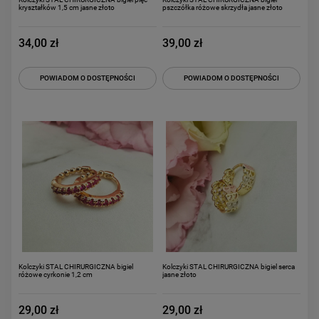
kryształków 1,5 cm jasne złoto
pszczółka różowe skrzydła jasne złoto
34,00 zł
39,00 zł
POWIADOM O DOSTĘPNOŚCI
POWIADOM O DOSTĘPNOŚCI
Kolczyki STAL CHIRURGICZNA bigiel
Kolczyki STAL CHIRURGICZNA bigiel serca
różowe cyrkonie 1,2 cm
jasne złoto
29,00 zł
29,00 zł