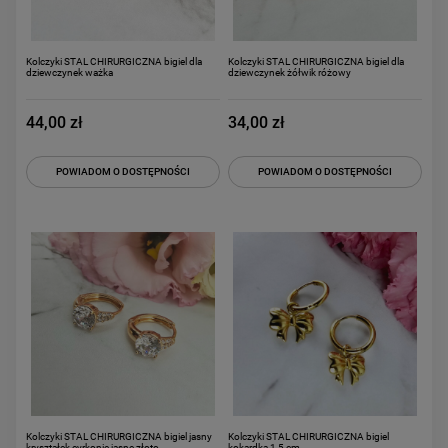
Kolczyki STAL CHIRURGICZNA bigiel dla
Kolczyki STAL CHIRURGICZNA bigiel dla
dziewczynek ważka
dziewczynek żółwik różowy
44,00 zł
34,00 zł
POWIADOM O DOSTĘPNOŚCI
POWIADOM O DOSTĘPNOŚCI
Kolczyki STAL CHIRURGICZNA bigiel jasny
Kolczyki STAL CHIRURGICZNA bigiel
kryształek cyrkonie jasne złoto
kokardka 1,5 cm