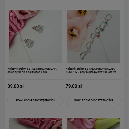
Kolczyki srebrne STAL CHIRURGICZNA
Kolczyki srebrne STAL CHIRURGICZNA
serce cyrkonie opalizujące 1 cm
ZESTAW 3 pary bigiel gwiazdy kolorowe
39,00 zł
79,00 zł
POWIADOM O DOSTĘPNOŚCI
POWIADOM O DOSTĘPNOŚCI