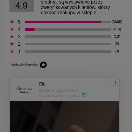
średnia, są wystawione przez
4.9
zweryfikowanych klientów, którzy
dokonali zakupu w sklepie.
5
(3308)
4
(415)
3
(13)
2
(5)
1
(8)
Ela
Dodano: 2026-08-04
Opinia zweryfikowana