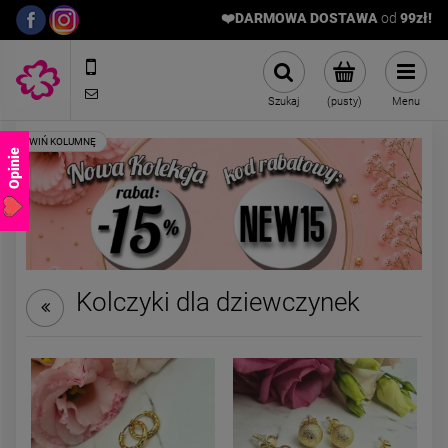
❤️DARMOWA DOSTAWA
od
9
9zł!
572989669
sklep@stalowelove.com.pl
Szukaj
(pusty)
Menu
Opinie
Kolczyki dla dziewczynek
Kolczyki STAL CHIRURGICZNA
Kolczyki STAL CHIRURGICZ
bigiel kwiatki z jasnymi
bigiel kuleczka złota 0,5 c
kryształkami
39,00 zł
29,00 zł