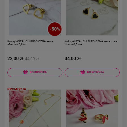
-
50
%
Kolczyki STAL CHIRURGICZNA serce
Kolczyki STAL CHIRURGICZNA serce małe
ażurowe 0,8 cm
czarne 0,5 cm
22,00 zł
34,00 zł
44,00 zł
DO KOSZYKA
DO KOSZYKA
PROMOCJA