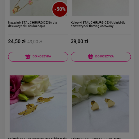
-
50
%
Naszyjnik STAL CHIRURGICZNA dla
Kolczyki STAL CHIRURGICZNA bigiel dla
dziewczynek Labubu napis
dziewczynek flaming czerwony
24,50 zł
39,00 zł
49,00 zł
DO KOSZYKA
DO KOSZYKA
Kolczyki STAL CHIRURGICZNA piórka małe
Kolczyki STAL CHIRURGICZNA serce