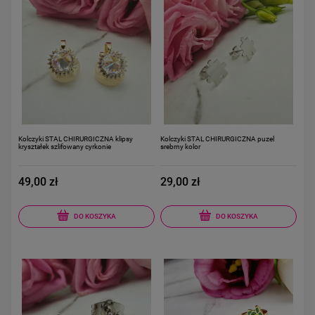
Kolczyki STAL CHIRURGICZNA klipsy
Kolczyki STAL CHIRURGICZNA puzel
kryształek szlifowany cyrkonie
srebrny kolor
49,00 zł
29,00 zł
DO KOSZYKA
DO KOSZYKA