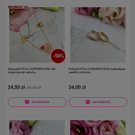
PROMOCJA
-
50
%
Naszyjnik STAL CHIRURGICZNA dla
Kolczyki STAL CHIRURGICZNA mała elipsa
dziewczynek Labubu
perełki i cyrkonie
24,50 zł
34,00 zł
49,00 zł
DO KOSZYKA
DO KOSZYKA