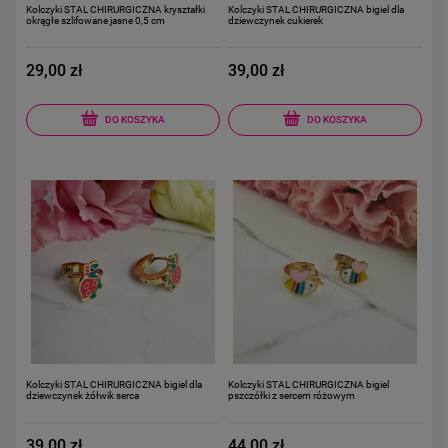
Kolczyki STAL CHIRURGICZNA kryształki
Kolczyki STAL CHIRURGICZNA bigiel dla
okrągłe szlifowane jasne 0,5 cm
dziewczynek cukierek
29,00 zł
39,00 zł
DO KOSZYKA
DO KOSZYKA
Kolczyki STAL CHIRURGICZNA bigiel dla
Kolczyki STAL CHIRURGICZNA bigiel
dziewczynek żółwik serca
pszczółki z sercem różowym
39,00 zł
44,00 zł