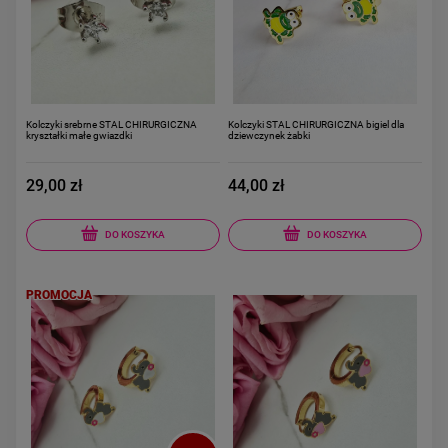
Kolczyki srebrne STAL CHIRURGICZNA
Kolczyki STAL CHIRURGICZNA bigiel dla
kryształki małe gwiazdki
dziewczynek żabki
29,00 zł
44,00 zł
DO KOSZYKA
DO KOSZYKA
PROMOCJA