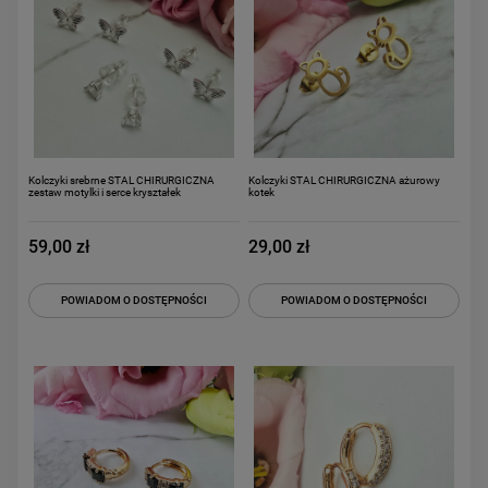
Kolczyki srebrne STAL CHIRURGICZNA
Kolczyki STAL CHIRURGICZNA ażurowy
zestaw motylki i serce kryształek
kotek
59,00 zł
29,00 zł
POWIADOM O DOSTĘPNOŚCI
POWIADOM O DOSTĘPNOŚCI