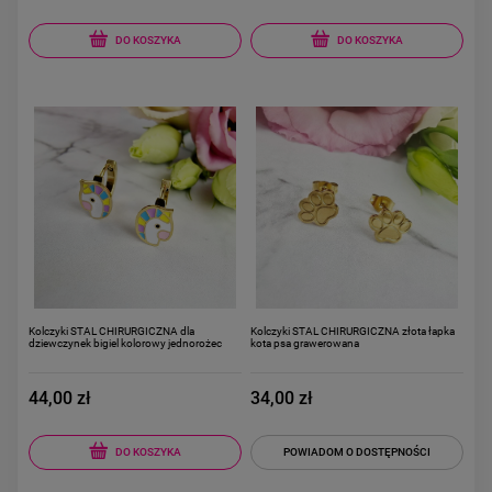
DO KOSZYKA
DO KOSZYKA
Kolczyki STAL CHIRURGICZNA dla
Kolczyki STAL CHIRURGICZNA złota łapka
dziewczynek bigiel kolorowy jednorożec
kota psa grawerowana
44,00 zł
34,00 zł
DO KOSZYKA
POWIADOM O DOSTĘPNOŚCI