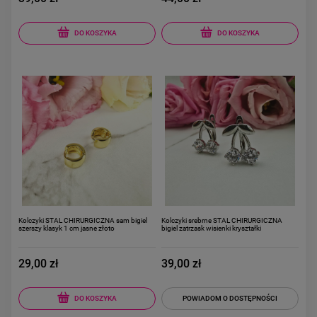
DO KOSZYKA
DO KOSZYKA
Kolczyki STAL CHIRURGICZNA sam bigiel
Kolczyki srebrne STAL CHIRURGICZNA
szerszy klasyk 1 cm jasne złoto
bigiel zatrzask wisienki kryształki
29,00 zł
39,00 zł
DO KOSZYKA
POWIADOM O DOSTĘPNOŚCI