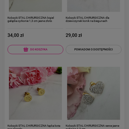
Kolczyki STAL CHIRURGICZNA bigiel
Kolczyki STAL CHIRURGICZNA dla
gałązka cyrkonie 1,3 cm jasne złoto
dziewczynek konik na biegunach
34,00 zł
29,00 zł
DO KOSZYKA
POWIADOM O DOSTĘPNOŚCI
Kolczyki STAL CHIRURGICZNA łapka kota
Kolczyki STAL CHIRURGICZNA serce jasne
psa okrągła
cyrkonie 1,2 cm