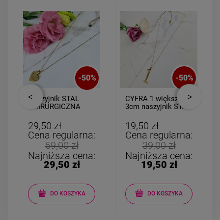
-
50
%
-
50
%
Naszyjnik STAL
CYFRA 1 większa
CHIRURGICZNA
3cm naszyjnik STAL
medalion serce
CHIRURGICZNA
cyrkonie 2 cm
29,50 zł
19,50 zł
Cena regularna:
Cena regularna:
59,00 zł
39,00 zł
Najniższa cena:
Najniższa cena:
29,50 zł
19,50 zł
DO KOSZYKA
DO KOSZYKA