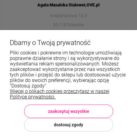
Agata Masalska StaloweLOVE.pl
Krajobrazowa 13/5
35-119 Rzeszów
572989669
Dbamy o Twoją prywatność
sklep@stalowelove.com.pl
Pliki cookies i pokrewne im technologie umożliwiają
poprawne działanie strony i są wykorzystywane do
wyświetlania reklam spersonalizowanych. Możesz
Informacje
zaakceptować wykorzystanie przez nas wszystkich
tych plików i przejść do sklepu lub dostosować użycie
O nas
plików do swoich preferencji, wybierając opcję
"Dostosuj zgody".
Więcej o plikach cookies przeczytasz w naszej
TWOJE KONTO
Polityce prywatności.
Sklep: StaloweLOVE, Krajobrazowa 13/5, 35-119 Rzeszów, woj.
podkarpackie, NIP: 8133612433, tel.:
572 989 669
, e-mail:
sklep@stalowelove.com.pl
zaakceptuj wszystkie
dostosuj zgody