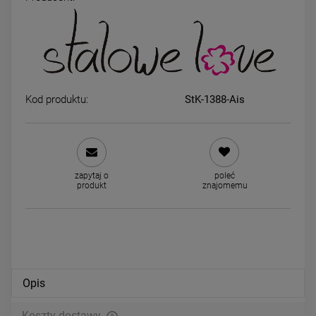
Kolczyki STAL CHIRURGICZNA
Kolczyki STAL CHIRURGICZ
serce złote z cyrkonia
kulki średnie 0,4 cm jasne zł
34,00 zł
29,00 zł
Kod produktu:
StK-1388-Ais
DO KOSZYKA
DO KOSZYKA
zapytaj o
poleć
produkt
znajomemu
Opis
Koszty dostawy