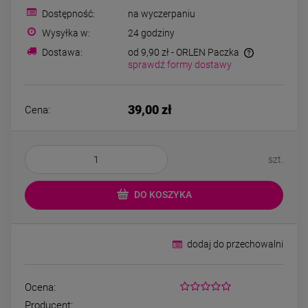
Bransoletka srebrna STAL
Bransoletka srebrn
Dostępność:
na wyczerpaniu
CHIRURGICZNA
CHIRURGICZN
modułowa ażurowa
modułowa czar
Wysyłka w:
24 godziny
69,00 zł
79,00 zł
cyrkonie
koniczyny kryszta
Dostawa:
od 9,90 zł
- ORLEN Paczka
sprawdź formy dostawy
DO KOSZYKA
DO KOSZYK
39,00 zł
Cena:
szt.
DO KOSZYKA
dodaj do przechowalni
Ocena:
Producent: