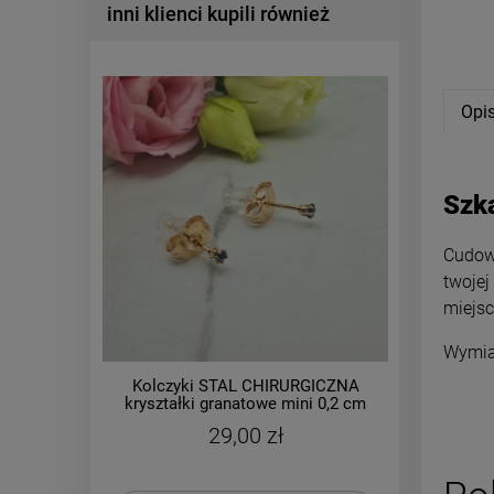
inni klienci kupili również
Opi
Szka
Cudown
twojej
miejsc
Wymia
Kolczyki STAL CHIRURGICZNA
Bransol
kryształki granatowe mini 0,2 cm
medalion
29,00 zł
C