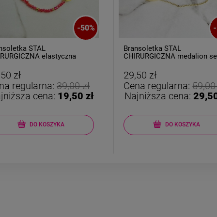
-
50
%
-
nsoletka STAL
Bransoletka STAL
RURGICZNA elastyczna
CHIRURGICZNA medalion se
rwone kryształki złote serce
kolorowe cyrkonie
,50 zł
29,50 zł
na regularna:
39,00 zł
Cena regularna:
59,00
jniższa cena:
19,50 zł
Najniższa cena:
29,50
DO KOSZYKA
DO KOSZYKA