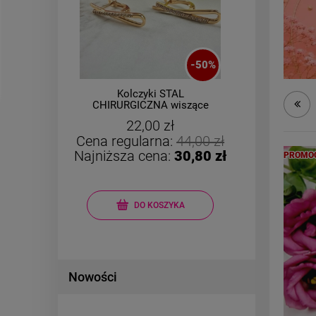
-
50
%
Kolczyki STAL
ZES
y
CHIRURGICZNA wiszące
zawijasy cyrkonie
22,00 zł
Cena regularna:
44,00 zł
Najniższa cena:
30,80 zł
PROMO
DO KOSZYKA
Nowości