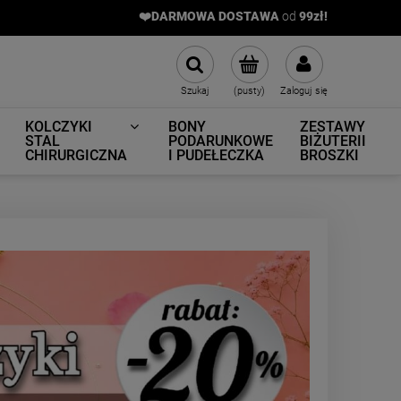
❤️DARMOWA DOSTAWA
od
9
9zł!
Szukaj
(pusty)
Zaloguj się
KOLCZYKI
BONY
ZESTAWY
STAL
PODARUNKOWE
BIŻUTERII
CHIRURGICZNA
I PUDEŁECZKA
BROSZKI