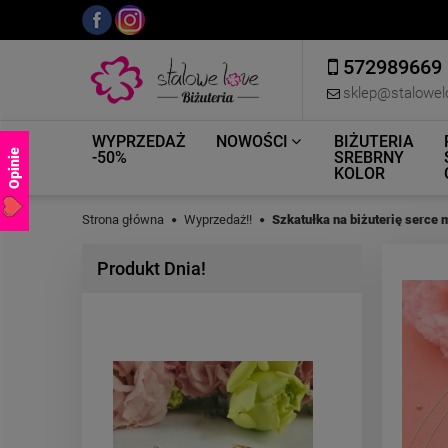
572989669
sklep@stalowel
WYPRZEDAŻ
NOWOŚCI
BIŻUTERIA
Opinie
-50%
SREBRNY
KOLOR
Strona główna
Wyprzedaż!!
Szkatułka na biżuterię serce 
Produkt Dnia!