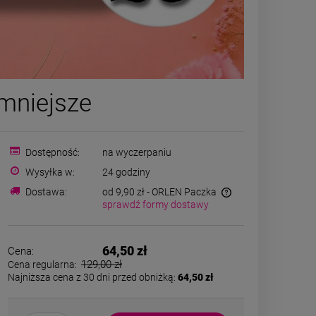
ZESTAW - naszyjnik i
Kolczyk
 mniejsze
bransoletka kamienie
CHIRURGICZ
naturalne czarne
grubszy dół ja
129,00 zł
39,00
c
Dostępność:
na wyczerpaniu
powiad
Wysyłka w:
24 godziny
zobacz więcej
dostęp
Dostawa:
od 9,90 zł
- ORLEN Paczka
sprawdź formy dostawy
64,50 zł
Cena:
129,00 zł
Cena regularna:
Najniższa cena z 30 dni przed obniżką:
64,50 zł