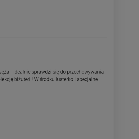
ęża - idealnie sprawdzi się do przechowywania
lekcję biżuterii! W środku lusterko i specjalne
CYFRA 5 mniejsza 2cm naszyjnik
Kolczyki STAL
STAL CHIRURGICZNA
bigiel kuleczk
19,50 zł
29,0
Cena regularna:
39,00 zł