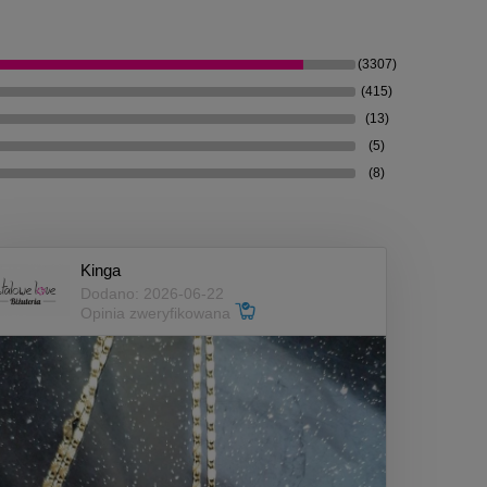
(3307)
(415)
(13)
(5)
(8)
Kinga
Dodano: 2026-06-22
Opinia zweryfikowana