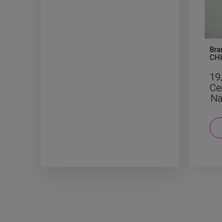
-
50
%
ZESTAW bransoletki STAL
Bra
CHIRURGICZNA gumkowa akryl
CHI
żółta jasno niebieska
cze
29,50 zł
19
Cena regularna:
59,00 zł
Ce
Najniższa cena:
29,50 zł
Na
DO KOSZYKA