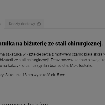
s
Koszty dostawy
tułka na biżuterię ze stali chirurgicznej.
a szkatułka w kształcie serca z motywem czarno biała skóra w
 biżuterii ze stali chirurgicznej!. Teraz możesz zadbać o swoją ko
e na kolczyki oraz naszyjniki i bransoletki. Małe lusterko.
ry: Szkatułka 13 cm wysokość ok. 5 cm.
etka STAL CHIRURGICZNA
Kolczyki STAL CHIRURGICZNA
 serce kolorowe cyrkonie
nieskończoność ażurowe 1,5 cm
29,50 zł
34,00 zł
ena regularna:
59,00 zł