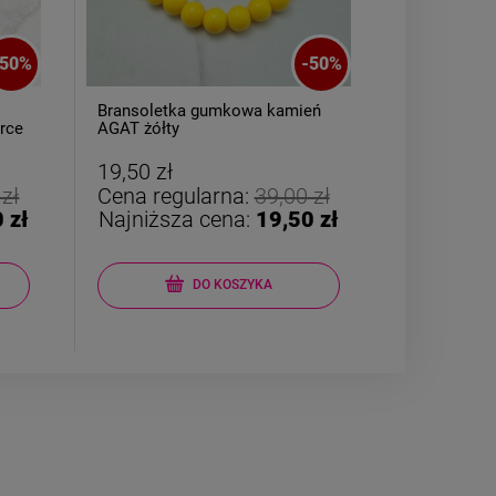
50
%
-
50
%
Bransoletka gumkowa kamień
Naszyjnik 
rce
AGAT żółty
kulki złote
19,50 zł
24,50 zł
 zł
Cena regularna:
39,00 zł
Cena reg
 zł
Najniższa cena:
19,50 zł
Najniższ
DO KOSZYKA