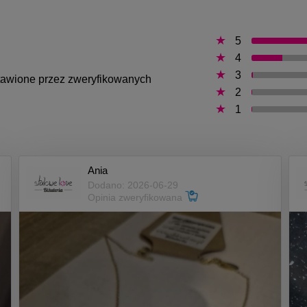
5
4
3
ystawione przez zweryfikowanych
2
1
Ania
Dodano: 2026-06-29
Opinia zweryfikowana