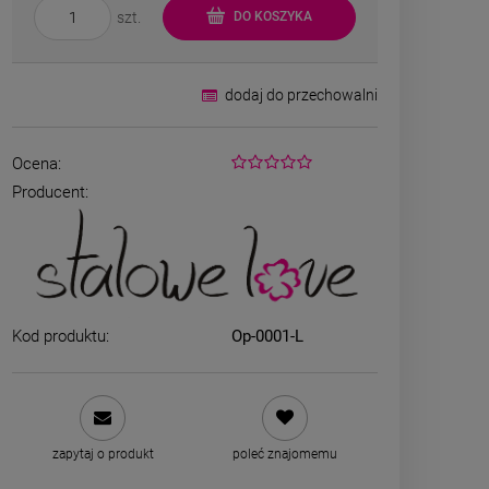
szt.
DO KOSZYKA
dodaj do przechowalni
Ocena:
Producent:
ZESTAW - dwa srebrne
Naszyjni
naszyjniki
CHIRURGICZN
grubszy sp
69,00 zł
39,00
Kod produktu:
Op-0001-L
zobacz więcej
DO K
zapytaj o produkt
poleć znajomemu