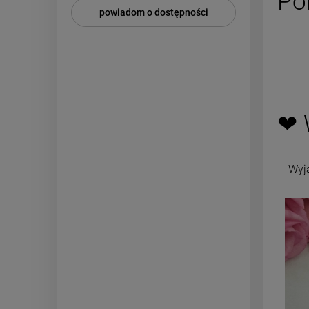
Po
Najni
powiadom o dostępności
❤ 
Wyj