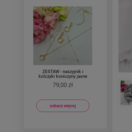
i
ZESTAW - naszyjnik i
żowy
kolczyki koniczyny jasne
CHI
kryształki
ko
79,00 zł
zobacz więcej