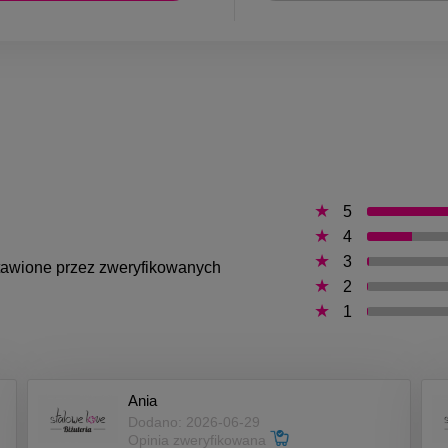
5
4
3
ystawione przez zweryfikowanych
2
1
Ania
Dodano: 2026-06-29
Opinia zweryfikowana