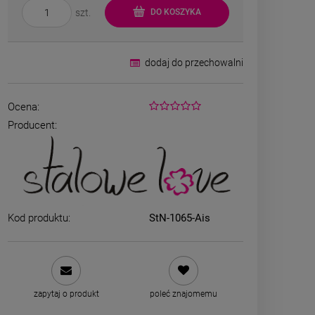
szt.
DO KOSZYKA
dodaj do przechowalni
Ocena:
Producent:
Bransoletka srebrna STAL
ZESTAW - na
CHIRURGICZNA żmijka
kolczyki koni
szeroka lejąca
kryszt
49,00 zł
79,00
Kod produktu:
StN-1065-Ais
zobacz 
DO KOSZYKA
zapytaj o produkt
poleć znajomemu