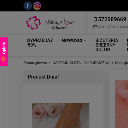
572989669
sklep@stalowel
WYPRZEDAŻ
NOWOŚCI
BIŻUTERIA
Opinie
-50%
SREBRNY
KOLOR
Strona główna
NASZYJNIKI STAL CHIRURGICZNA
Naszyjn
Produkt Dnia!