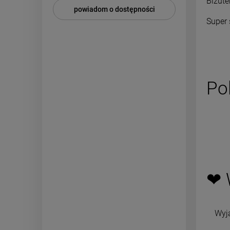
Biżute
powiadom o dostępności
Super 
Po
❤ 
Wyj