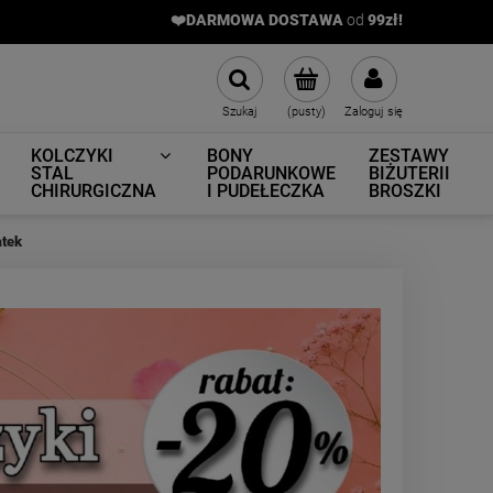
❤️DARMOWA DOSTAWA
od
9
9zł!
Szukaj
(pusty)
Zaloguj się
KOLCZYKI
BONY
ZESTAWY
STAL
PODARUNKOWE
BIŻUTERII
CHIRURGICZNA
I PUDEŁECZKA
BROSZKI
atek