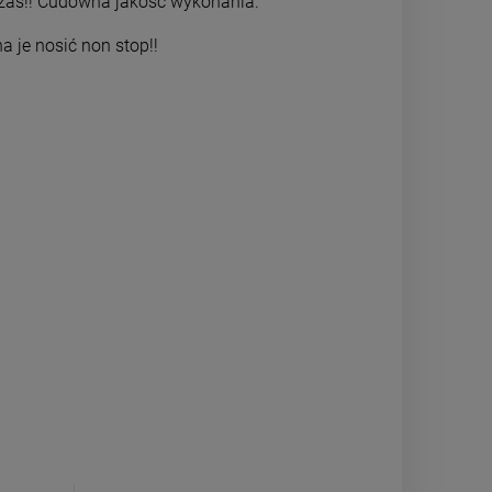
 czas!! Cudowna jakość wykonania.
powiadom o dostępności
powiadom o 
a je nosić non stop!!