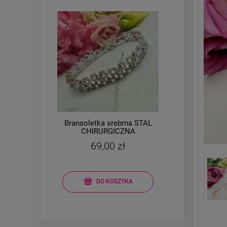
AL
Bransoletka srebrna STAL
Brans
a
CHIRURGICZNA
e
modułowa ażurowa
m
69,00 zł
cyrkonie
kon
DO KOSZYKA