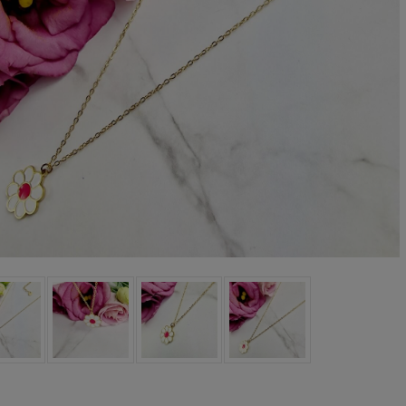
oletka srebrna STAL
Bransoletka srebrna STAL
CHIRURGICZNA
CHIRURGICZNA jodełka
odułowa czarne
cyrkonie
79,00 zł
69,00 zł
iczyny kryształki
DO KOSZYKA
DO KOSZYKA