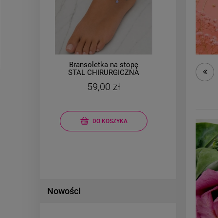
Bransoletka na stopę
Bran
yc
STAL CHIRURGICZNA
ka
kolorowe kwiatki
59,00 zł
Cena r
Najniż
DO KOSZYKA
Nowości