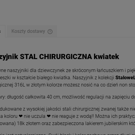
s
Koszty dostawy
zyjnik STAL CHIRURGICZNA kwiatek
e naszyjniki dla dziewczynek ze skróconym łańcuszkiem i pi
eszki w kształcie białego kwiatka. Naszyjnik z kolekcji
Stalowe
gicznej 316L w złotym kolorze możesz nosić na co dzień non sto
y: długość całkowita 40 cm, możliwość regulacji na zapięciu do
nik STAL CHIRURGICZNA
Bransoletka STAL CHIRURGICZN
ukowane z wysokiej jakości stali chirurgicznej zwanej także nie
ryształki medalion serce
poczwórna gumkowa kryształki
srebrne serce
a koloru ❤ nie uczula ❤ nie reaguje z wodą!! Można ich prakty
49,00 zł
49,00 zł
rowana) 18k złotem oraz zabezpieczona lakierem jubilerskim któ