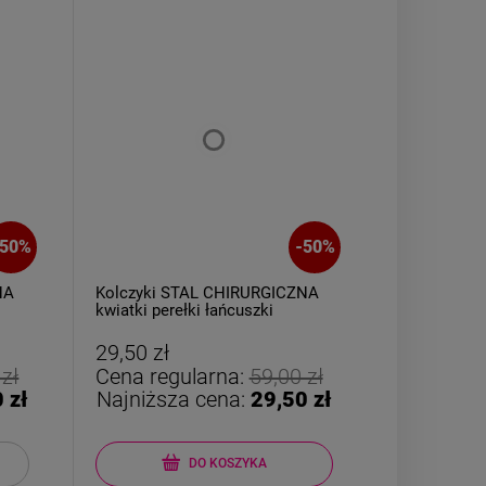
50
%
-
50
%
NA
Kolczyki STAL CHIRURGICZNA
Naszyjnik 
kwiatki perełki łańcuszki
CHIRURGICZ
29,50 zł
34,50 zł
 zł
Cena regularna:
59,00 zł
Cena reg
 zł
Najniższa cena:
29,50 zł
Najniższ
DO KOSZYKA