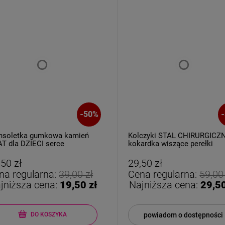
-
50
%
-
nsoletka gumkowa kamień
Kolczyki STAL CHIRURGICZ
T dla DZIECI serce
kokardka wiszące perełki
,50 zł
29,50 zł
na regularna:
39,00 zł
Cena regularna:
59,00
jniższa cena:
19,50 zł
Najniższa cena:
29,50
powiadom o dostępności
DO KOSZYKA