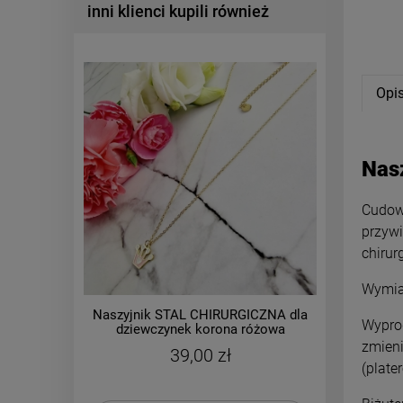
inni klienci kupili również
Opi
Nas
Cudown
przywi
chirur
Wymiar
Naszyjnik STAL CHIRURGICZNA dla
Naszyj
Wyprod
dziewczynek korona różowa
czarne k
zmieni
39,00 zł
(plate