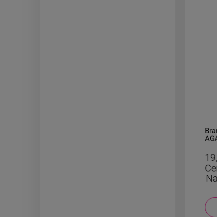
-
50
%
Naszyjnik STAL CHIRURGICZNA
Bra
medalion serce cyrkonie 2 cm
AGA
29,50 zł
19
Cena regularna:
59,00 zł
Ce
Najniższa cena:
29,50 zł
Na
DO KOSZYKA