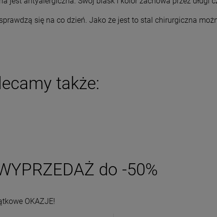
ria jest antyalergiczna. Swój blask i kolor zachowa przez długi
DO KOSZYKA
DO KOSZYKA
sprawdzą się na co dzień. Jako że jest to stal chirurgiczna możn
lecamy także:
WYPRZEDAŻ do -50%
ątkowe OKAZJE!