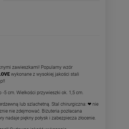
ęknymi zawieszkami! Popularny wzór
LOVE
wykonane z wysokiej jakości stali
p!!
 -5 cm. Wielkości przywieszki ok. 1,5 cm.
A
Naszyjnik STAL CHIRURGICZNA dla
Naszyjnik STAL 
rdzewną lub szlachetną. Stal chirurgiczna: ❤ nie
dziewczynek kwiatek róż
dziewczyne
cznie nie zdejmować. Biżuteria pozłacana
39,00 zł
44,0
ry nadaje piękny połysk i zabezpiecza złocenie.