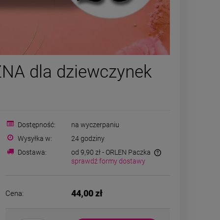
ZESTAW - naszyjnik i
Kolczyk
NA dla dziewczynek
bransoletka kamienie
CHIRURGICZ
naturalne Hematyt i Agat
grubszy dół ja
129,00 zł
39,00
ciemny
c
powiadom o
powiad
Dostępność:
na wyczerpaniu
dostępności
dostęp
Wysyłka w:
24 godziny
Dostawa:
od 9,90 zł
- ORLEN Paczka
sprawdź formy dostawy
44,00 zł
Cena: