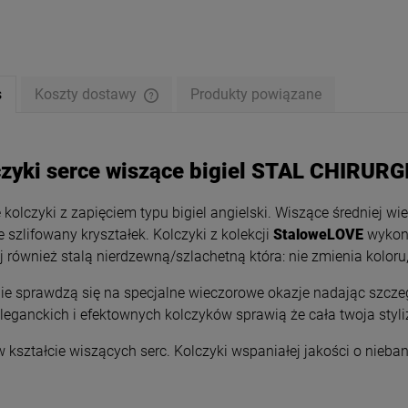
s
Koszty dostawy
Produkty powiązane
czyki serce wiszące bigiel STAL CHIRUR
 kolczyki z zapięciem typu bigiel angielski. Wiszące średniej w
 szlifowany kryształek. Kolczyki z kolekcji
StaloweLOVE
wykona
 również stalą nierdzewną/szlachetną która: nie zmienia koloru,
ki STAL CHIRURGICZNA
Kolczyki STAL CHIRURGICZNA
ie sprawdzą się na specjalne wieczorowe okazje nadając szcze
igiel serca różowe
klipsy biały króliczek truskawka
eleganckich i efektownych kolczyków sprawią że cała twoja styl
44,00 zł
39,00 zł
 kształcie wiszących serc. Kolczyki wspaniałej jakości o nieba
DO KOSZYKA
DO KOSZYKA