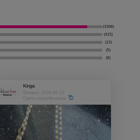
(3308)
(415)
(13)
(5)
(8)
Kinga
Dodano: 2026-06-22
Opinia zweryfikowana