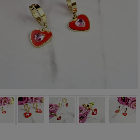
Kolczyki STAL
Kolczyki STAL
URGICZNA motylek
CHIRURGICZNA kwiatek
czarny
niebieski cyrkonia
39,00 zł
44,00 zł
DO KOSZYKA
DO KOSZYKA