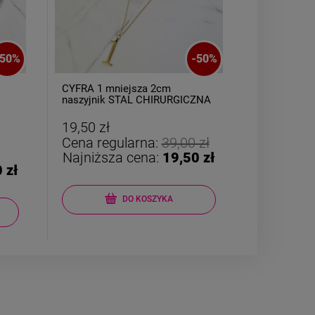
50
%
-
50
%
CYFRA 1 mniejsza 2cm
Kolczyki S
naszyjnik STAL CHIRURGICZNA
kokardka wi
19,50 zł
29,50 zł
Cena regularna:
39,00 zł
Cena reg
Najniższa cena:
19,50 zł
Najniższ
 zł
powiad
DO KOSZYKA