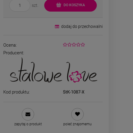
szt.
DO KOSZYKA
dodaj do przechowalni
Ocena:
Producent:
Kolczyki STAL
Kolczyk
CHIRURGICZNA kwiatek
CHIRURGICZN
zielony cyrkonia
różowy c
44,00 zł
44,00
Kod produktu:
StK-1087-X
DO KOSZYKA
DO K
zapytaj o produkt
poleć znajomemu