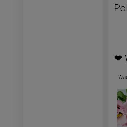
Po
❤ 
Wyj