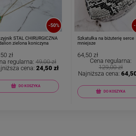
-
50
%
-
zyjnik STAL CHIRURGICZNA
Szkatułka na biżuterię serce
alion zielona koniczyna
mniejsze
y rant
,50 zł
64,50 zł
Cena regularna:
na regularna:
49,00 zł
129,00 zł
jniższa cena:
24,50 zł
Najniższa cena:
64,50
DO KOSZYKA
DO KOSZYKA