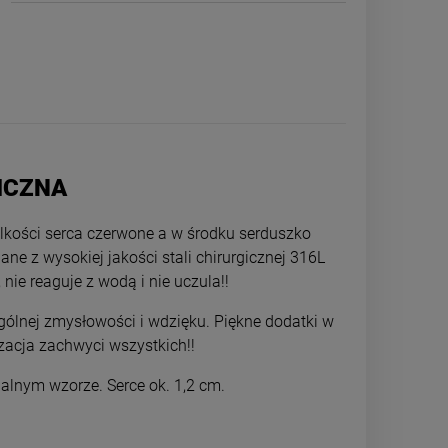
GICZNA
ielkości serca czerwone a w środku serduszko
ne z wysokiej jakości stali chirurgicznej 316L
 nie reaguje z wodą i nie uczula!!
Kolczyki STAL CHIRURGICZNA
Bransoletka ST
gólnej zmysłowości i wdzięku. Piękne dodatki w
bigiel dla dziewczynek żółwik serca
kulec
izacja zachwyci wszystkich!!
39,00 zł
49,0
nalnym wzorze. Serce ok. 1,2 cm.
DO KOSZYKA
DO 