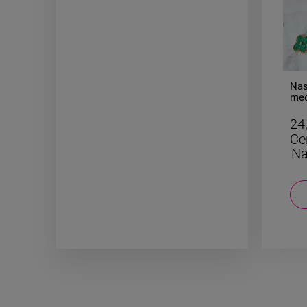
-
50
%
Naszyjnik STAL CHIRURGICZNA
Nas
dłoń Fatimy
med
złot
24,50 zł
24
Cena regularna:
49,00 zł
Ce
Najniższa cena:
49,00 zł
Na
DO KOSZYKA