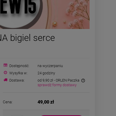
Bransoletka na stopę
Kolczyk
 bigiel serce
STAL CHIRURGICZNA
CHIRURGICZ
gumkowa kryształki
małe wisienk
59,00 zł
34,00
kamienie niebieska
powiadom o
DO K
Dostępność:
na wyczerpaniu
dostępności
Wysyłka w:
24 godziny
Dostawa:
od 9,90 zł
- ORLEN Paczka
sprawdź formy dostawy
49,00 zł
Cena: