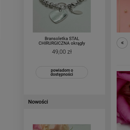
Bransoletka STAL
ki
CHIRURGICZNA okrągły
CHI
splot medalion ażurowy
grubsz
49,00 zł
srebrny kolor
powiadom o
dostępności
Nowości