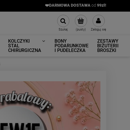
❤️DARMOWA DOSTAWA
od
9
9zł!
Szukaj
(pusty)
Zaloguj się
KOLCZYKI
BONY
ZESTAWY
STAL
PODARUNKOWE
BIŻUTERII
CHIRURGICZNA
I PUDEŁECZKA
BROSZKI
k