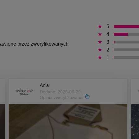
5
4
3
ystawione przez zweryfikowanych
2
1
Ania
Dodano: 2026-06-29
Opinia zweryfikowana