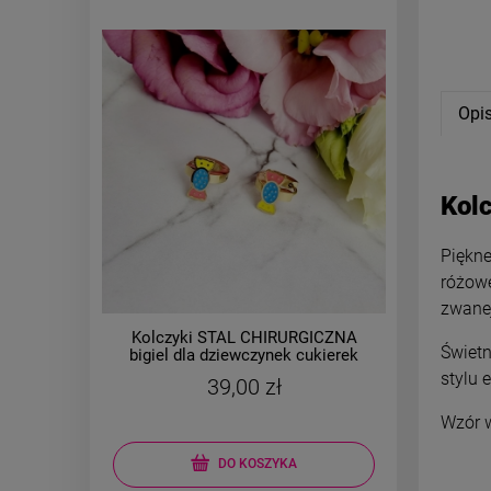
Opi
Kol
Piękne
różowe
zwanej
Kolczyki STAL CHIRURGICZNA
Kolczy
Świetn
bigiel dla dziewczynek cukierek
b
stylu 
39,00 zł
Wzór w
DO KOSZYKA