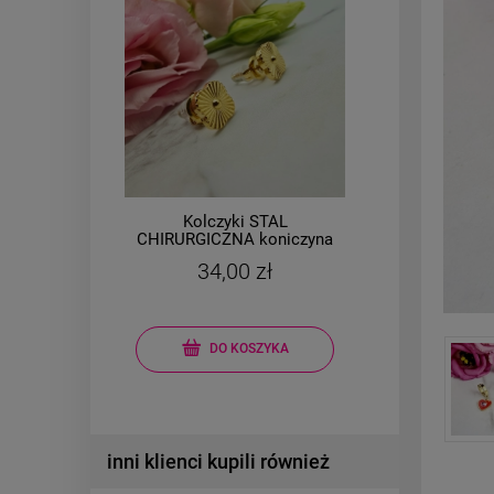
Kolczyki STAL
łe
CHIRURGICZNA koniczyna
CHIR
,6
jasne złoto
34,00 zł
DO KOSZYKA
inni klienci kupili również