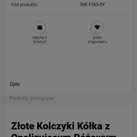
Kod produktu:
StK-1163-SY
Kolczyki STAL CHIRURGICZNA
Kolczyki STAL CHIRURGICZ
bigiel szerszy dół cyrkonie 1,8
kwiatki kryształki jasne
zapytaj o
poleć
cm
49,00 zł
39,00 zł
produkt
znajomemu
DO KOSZYKA
DO KOSZYKA
Opis
Produkty powiązane
Złote Kolczyki Kółka z