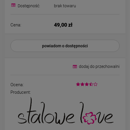
Bransoletka srebrna STAL
Bransoletka srebrn
Dostępność:
brak towaru
CHIRURGICZNA
CHIRURGICZNA jo
modułowa czarne
cyrkonie
79,00 zł
69,00 zł
koniczyny kryształki
49,00 zł
Cena:
DO KOSZYKA
DO KOSZYK
powiadom o dostępności
dodaj do przechowalni
Ocena:
Producent: