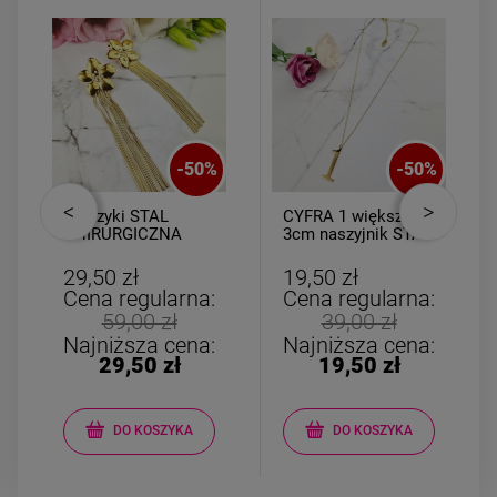
-
50
%
-
50
%
Kolczyki STAL
CYFRA 1 większa
CHIRURGICZNA
3cm naszyjnik STAL
kwiatki perełki
CHIRURGICZNA
łańcuszki
29,50 zł
19,50 zł
Cena regularna:
Cena regularna:
59,00 zł
39,00 zł
Najniższa cena:
Najniższa cena:
29,50 zł
19,50 zł
DO KOSZYKA
DO KOSZYKA