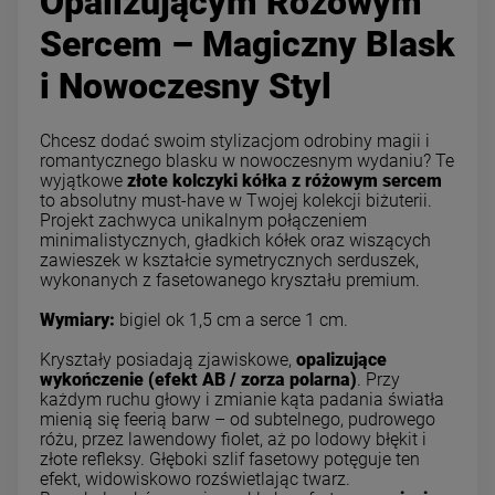
Opalizującym Różowym
Sercem – Magiczny Blask
i Nowoczesny Styl
Chcesz dodać swoim stylizacjom odrobiny magii i
romantycznego blasku w nowoczesnym wydaniu? Te
wyjątkowe
złote kolczyki kółka z różowym sercem
to absolutny must-have w Twojej kolekcji biżuterii.
Projekt zachwyca unikalnym połączeniem
minimalistycznych, gładkich kółek oraz wiszących
zawieszek w kształcie symetrycznych serduszek,
wykonanych z fasetowanego kryształu premium.
Wymiary:
bigiel ok 1,5 cm a serce 1 cm.
Kryształy posiadają zjawiskowe,
opalizujące
wykończenie (efekt AB / zorza polarna)
. Przy
każdym ruchu głowy i zmianie kąta padania światła
mienią się feerią barw – od subtelnego, pudrowego
różu, przez lawendowy fiolet, aż po lodowy błękit i
złote refleksy. Głęboki szlif fasetowy potęguje ten
efekt, widowiskowo rozświetlając twarz.