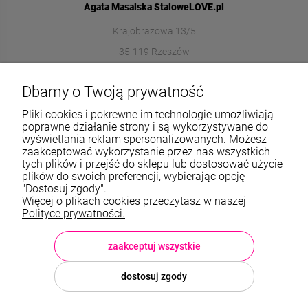
Agata Masalska StaloweLOVE.pl
Krajobrazowa 13/5
35-119 Rzeszów
572989669
Dbamy o Twoją prywatność
sklep@stalowelove.com.pl
Pliki cookies i pokrewne im technologie umożliwiają
poprawne działanie strony i są wykorzystywane do
wyświetlania reklam spersonalizowanych. Możesz
Informacje
zaakceptować wykorzystanie przez nas wszystkich
tych plików i przejść do sklepu lub dostosować użycie
O nas
plików do swoich preferencji, wybierając opcję
"Dostosuj zgody".
Więcej o plikach cookies przeczytasz w naszej
TWOJE KONTO
Polityce prywatności.
Sklep: StaloweLOVE, Krajobrazowa 13/5, 35-119 Rzeszów, woj.
podkarpackie, NIP: 8133612433, tel.:
572 989 669
, e-mail:
sklep@stalowelove.com.pl
zaakceptuj wszystkie
dostosuj zgody