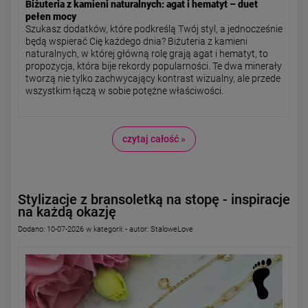
Biżuteria z kamieni naturalnych: agat i hematyt – duet
pełen mocy
Szukasz dodatków, które podkreślą Twój styl, a jednocześnie
będą wspierać Cię każdego dnia? Biżuteria z kamieni
naturalnych
, w której główną rolę grają agat i hematyt, to
propozycja, która bije rekordy popularności. Te dwa minerały
tworzą nie tylko zachwycający kontrast wizualny, ale przede
wszystkim łączą w sobie potężne właściwości.
czytaj całość »
Stylizacje z bransoletką na stopę - inspiracje
na każdą okazję
Dodano:
10-07-2026
w kategorii:
-
autor:
StaloweLove