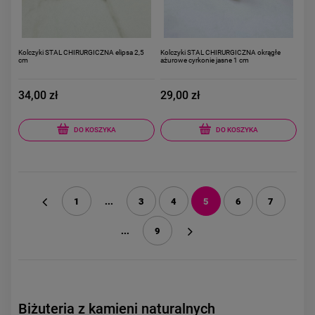
Kolczyki STAL CHIRURGICZNA elipsa 2,5
Kolczyki STAL CHIRURGICZNA okrągłe
cm
ażurowe cyrkonie jasne 1 cm
34,00 zł
29,00 zł
DO KOSZYKA
DO KOSZYKA
1
...
3
4
5
6
7
«
...
9
»
Biżuteria z kamieni naturalnych