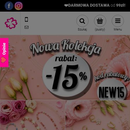
❤️DARMOWA DOSTAWA
od
9
9zł!
572989669
sklep@stalowelove.com.pl
Szukaj
(pusty)
Menu
Opinie