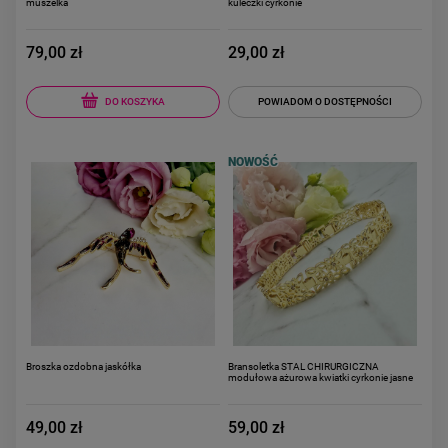
muszelka
kuleczki cyrkonie
79,00 zł
29,00 zł
DO KOSZYKA
POWIADOM O DOSTĘPNOŚCI
NOWOŚĆ
Broszka ozdobna jaskółka
Bransoletka STAL CHIRURGICZNA
modułowa ażurowa kwiatki cyrkonie jasne
złoto
49,00 zł
59,00 zł