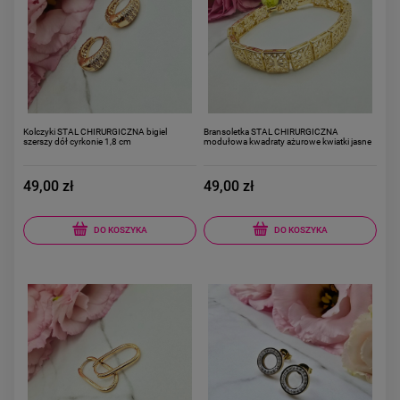
Kolczyki STAL CHIRURGICZNA bigiel
Bransoletka STAL CHIRURGICZNA
szerszy dół cyrkonie 1,8 cm
modułowa kwadraty ażurowe kwiatki jasne
złoto
49,00 zł
49,00 zł
DO KOSZYKA
DO KOSZYKA