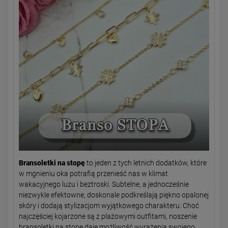
Bransoletki na stopę
to jeden z tych letnich dodatków, które
w mgnieniu oka potrafią przenieść nas w klimat
wakacyjnego luzu i beztroski. Subtelne, a jednocześnie
niezwykle efektowne, doskonale podkreślają piękno opalonej
skóry i dodają stylizacjom wyjątkowego charakteru. Choć
najczęściej kojarzone są z plażowymi outfitami, noszenie
bransoletki na stopę daje możliwość wyrażenia swojego