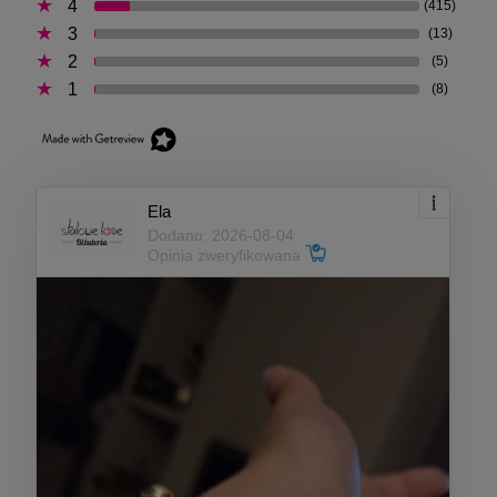
4
(415)
3
(13)
2
(5)
1
(8)
Ela
Dodano: 2026-08-04
Opinia zweryfikowana