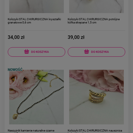
Kolczyki STAL CHIRURGICZNA kryształki
Kolczyki STAL CHIRURGICZNA potrójne
granatowe 0,6 cm
kółka skręcane 1,5 cm
34,00 zł
39,00 zł
DO KOSZYKA
DO KOSZYKA
NOWOŚĆ
Naszyjnik kamienie naturalne czarne
Kolczyki STAL CHIRURGICZNA nausznica