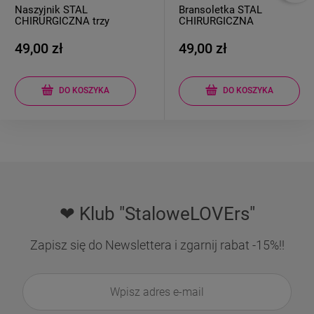
Bransoletka STAL
Bransoletka STAL
CHIRURGICZNA
CHIRURGICZNA pancerka
gumkowa różowe koraliki
płaska koniczynka jasne
kwiatek
złoto
49,00 zł
44,00 zł
DO KOSZYKA
DO KOSZYKA
❤ Klub "StaloweLOVErs"
Zapisz się do Newslettera i zgarnij rabat -15%!!