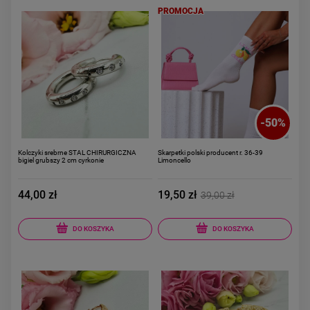
PROMOCJA
-
50
%
Kolczyki srebrne STAL CHIRURGICZNA
Skarpetki polski producent r. 36-39
bigiel grubszy 2 cm cyrkonie
Limoncello
44,00 zł
19,50 zł
39,00 zł
DO KOSZYKA
DO KOSZYKA