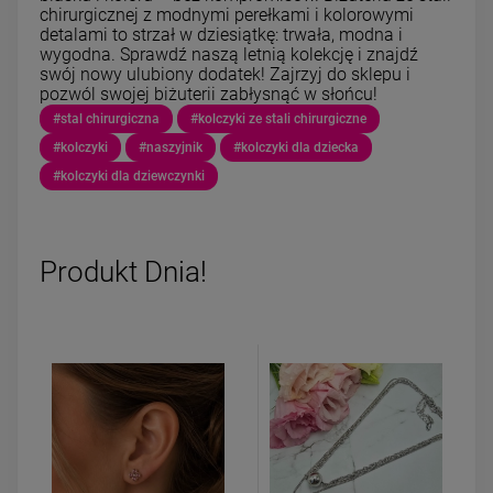
chirurgicznej z modnymi perełkami i kolorowymi
detalami to strzał w dziesiątkę: trwała, modna i
wygodna. Sprawdź naszą letnią kolekcję i znajdź
swój nowy ulubiony dodatek! Zajrzyj do sklepu i
pozwól swojej biżuterii zabłysnąć w słońcu!
#stal chirurgiczna
#kolczyki ze stali chirurgiczne
#kolczyki
#naszyjnik
#kolczyki dla dziecka
#kolczyki dla dziewczynki
Produkt Dnia!