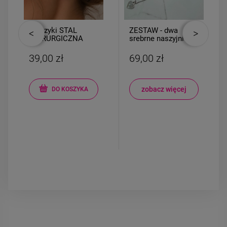
Kolczyki STAL
ZESTAW - dwa
CHIRURGICZNA
srebrne naszyjniki
kwiatki kryształki
różowe
39,00 zł
69,00 zł
zobacz więcej
DO KOSZYKA