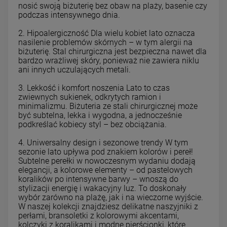
nosić swoją biżuterię bez obaw na plaży, basenie czy
podczas intensywnego dnia.
2. Hipoalergiczność Dla wielu kobiet lato oznacza
nasilenie problemów skórnych – w tym alergii na
biżuterię. Stal chirurgiczna jest bezpieczna nawet dla
bardzo wrażliwej skóry, ponieważ nie zawiera niklu
ani innych uczulających metali.
3. Lekkość i komfort noszenia Lato to czas
zwiewnych sukienek, odkrytych ramion i
minimalizmu. Biżuteria ze stali chirurgicznej może
być subtelna, lekka i wygodna, a jednocześnie
podkreślać kobiecy styl – bez obciążania.
4. Uniwersalny design i sezonowe trendy W tym
sezonie lato upływa pod znakiem kolorów i pereł!
Subtelne perełki w nowoczesnym wydaniu dodają
elegancji, a kolorowe elementy – od pastelowych
koralików po intensywne barwy – wnoszą do
stylizacji energię i wakacyjny luz. To doskonały
wybór zarówno na plażę, jak i na wieczorne wyjście.
W naszej kolekcji znajdziesz delikatne naszyjniki z
perłami, bransoletki z kolorowymi akcentami,
kolczyki z koralikami i modne pierścionki, które