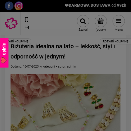
❤️DARMOWA DOSTAWA
od
9
9zł!
572989669
sklep@stalowelove.com.pl
Szukaj
(pusty)
Menu
Biżuteria idealna na lato – lekkość, styl i
Opinie
odporność w jednym!
Dodano:
16-07-2025
w kategorii:
-
autor:
admin