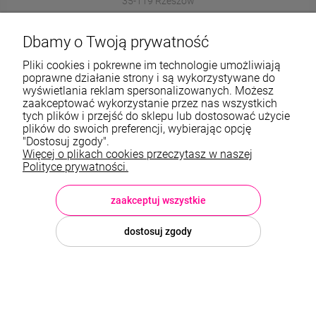
35-119 Rzeszów
572989669
Dbamy o Twoją prywatność
sklep@stalowelove.com.pl
Pliki cookies i pokrewne im technologie umożliwiają
poprawne działanie strony i są wykorzystywane do
wyświetlania reklam spersonalizowanych. Możesz
Informacje
zaakceptować wykorzystanie przez nas wszystkich
tych plików i przejść do sklepu lub dostosować użycie
O nas
plików do swoich preferencji, wybierając opcję
"Dostosuj zgody".
Więcej o plikach cookies przeczytasz w naszej
TWOJE KONTO
Polityce prywatności.
Sklep: StaloweLOVE, Krajobrazowa 13/5, 35-119 Rzeszów, woj.
podkarpackie, NIP: 8133612433, tel.:
572 989 669
, e-mail:
sklep@stalowelove.com.pl
zaakceptuj wszystkie
dostosuj zgody
© 2026 stalowelove.com.pl . Wszelkie prawa zastrzeżone.
Styl graficzny i aplikacje ShopGadget.pl
Sklep internetowy Shoper
Premium