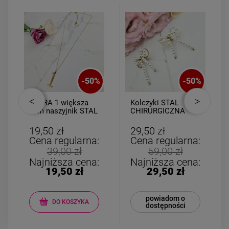
-
50
%
-
50
%
CYFRA 1 większa
Kolczyki STAL
3cm naszyjnik STAL
CHIRURGICZNA
CHIRURGICZNA
kokardka wiszące
perełki
19,50 zł
29,50 zł
Cena regularna:
Cena regularna:
39,00 zł
59,00 zł
Najniższa cena:
Najniższa cena:
19,50 zł
29,50 zł
powiadom o
DO KOSZYKA
dostępności