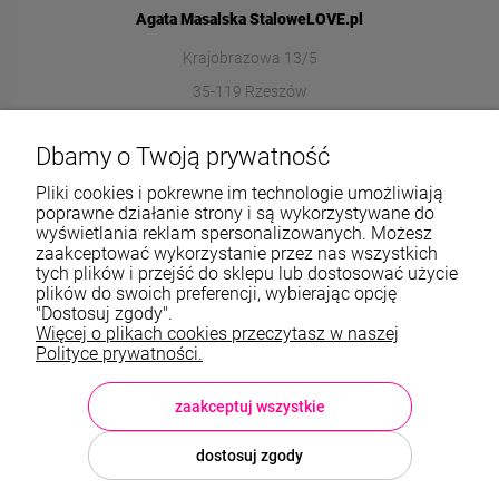
Agata Masalska StaloweLOVE.pl
Krajobrazowa 13/5
35-119 Rzeszów
572989669
Dbamy o Twoją prywatność
sklep@stalowelove.com.pl
Pliki cookies i pokrewne im technologie umożliwiają
poprawne działanie strony i są wykorzystywane do
wyświetlania reklam spersonalizowanych. Możesz
Informacje
zaakceptować wykorzystanie przez nas wszystkich
tych plików i przejść do sklepu lub dostosować użycie
O nas
plików do swoich preferencji, wybierając opcję
"Dostosuj zgody".
Więcej o plikach cookies przeczytasz w naszej
TWOJE KONTO
Polityce prywatności.
Sklep: StaloweLOVE, Krajobrazowa 13/5, 35-119 Rzeszów, woj.
podkarpackie, NIP: 8133612433, tel.:
572 989 669
, e-mail:
sklep@stalowelove.com.pl
zaakceptuj wszystkie
dostosuj zgody