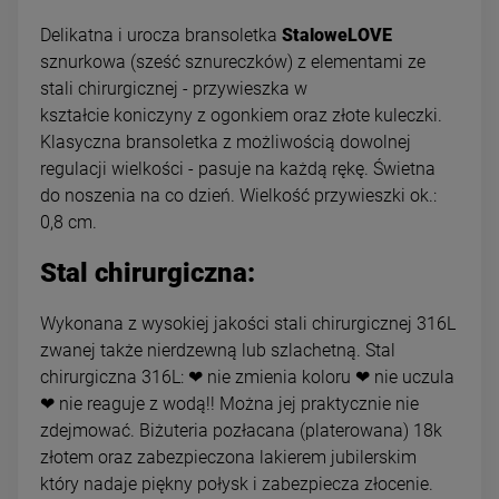
Delikatna i urocza bransoletka
StaloweLOVE
sznurkowa (sześć sznureczków) z elementami ze
stali chirurgicznej - przywieszka w
kształcie koniczyny z ogonkiem oraz złote kuleczki.
Klasyczna bransoletka z możliwością dowolnej
regulacji wielkości - pasuje na każdą rękę. Świetna
do noszenia na co dzień. Wielkość przywieszki ok.:
0,8 cm.
Stal chirurgiczna:
Wykonana z wysokiej jakości stali chirurgicznej 316L
zwanej także nierdzewną lub szlachetną. Stal
chirurgiczna 316L: ❤ nie zmienia koloru ❤ nie uczula
❤ nie reaguje z wodą!! Można jej praktycznie nie
zdejmować. Biżuteria pozłacana (platerowana) 18k
złotem oraz zabezpieczona lakierem jubilerskim
który nadaje piękny połysk i zabezpiecza złocenie.