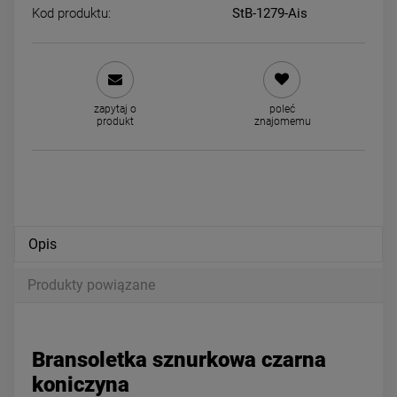
Kod produktu:
StB-1279-Ais
ALEKSANDRA naszyjnik z
Bransoletka STAL
imieniem STAL CHIRURGICZNA
CHIRURGICZNA grubszy spl
zapytaj o
poleć
okrągły złote pierścienie
39,00 zł
39,00 zł
produkt
znajomemu
powiadom o dostępności
DO KOSZYKA
Opis
Produkty powiązane
Bransoletka sznurkowa czarna
koniczyna