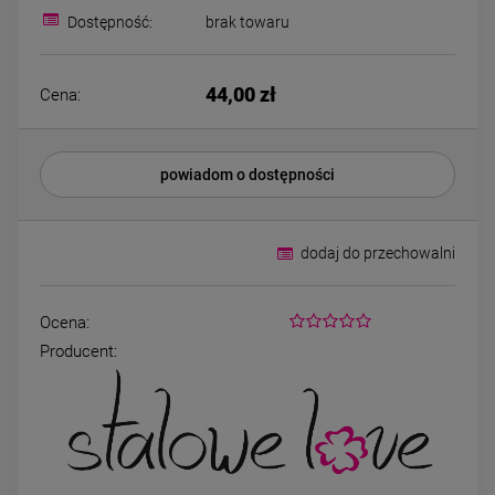
Kolczyki STAL
Kolczyki STAL
Dostępność:
brak towaru
CHIRURGICZNA motylek
CHIRURGICZNA kw
czarny
niebieski cyrkon
39,00 zł
44,00 zł
44,00 zł
Cena:
DO KOSZYKA
DO KOSZYK
powiadom o dostępności
dodaj do przechowalni
Ocena:
Producent: