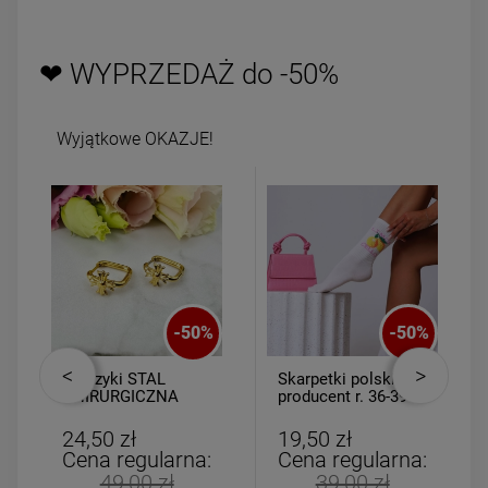
❤ WYPRZEDAŻ do -50%
Wyjątkowe OKAZJE!
-
50
%
-
50
%
Kolczyki STAL
Skarpetki polski
CHIRURGICZNA
producent r. 36-39
kwadrat złoty krzyż
Limoncello
24,50 zł
19,50 zł
Cena regularna:
Cena regularna:
49,00 zł
39,00 zł