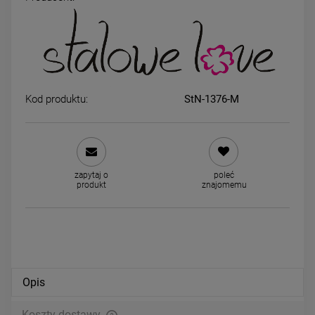
Bransoletka STAL
Naszyjnik STAL CHIRURGIC
CHIRURGICZNA delikatny płaski
bez przywieszek małe kulec
splot jasne złoto
50 cm
39,00 zł
39,00 zł
Kod produktu:
StN-1376-M
DO KOSZYKA
DO KOSZYKA
zapytaj o
poleć
produkt
znajomemu
Opis
Koszty dostawy