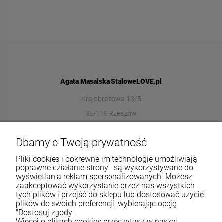
Agata Masalska StaloweLOVE.pl
Krajobrazowa 13/5
35-119 Rzeszów
572989669
Dbamy o Twoją prywatność
sklep@stalowelove.com.pl
Pliki cookies i pokrewne im technologie umożliwiają
poprawne działanie strony i są wykorzystywane do
wyświetlania reklam spersonalizowanych. Możesz
Informacje
zaakceptować wykorzystanie przez nas wszystkich
tych plików i przejść do sklepu lub dostosować użycie
O nas
plików do swoich preferencji, wybierając opcję
"Dostosuj zgody".
Więcej o plikach cookies przeczytasz w naszej
TWOJE KONTO