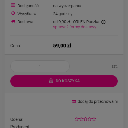
Bransoletka srebrna STAL
Bransoletka srebrn
Dostępność:
na wyczerpaniu
CHIRURGICZNA
CHIRURGICZNA jo
modułowa czarne
cyrkonie
Wysyłka w:
24 godziny
79,00 zł
69,00 zł
koniczyny kryształki
Dostawa:
od 9,90 zł
- ORLEN Paczka
sprawdź formy dostawy
DO KOSZYKA
DO KOSZYK
59,00 zł
Cena:
szt.
DO KOSZYKA
dodaj do przechowalni
Ocena:
Producent: