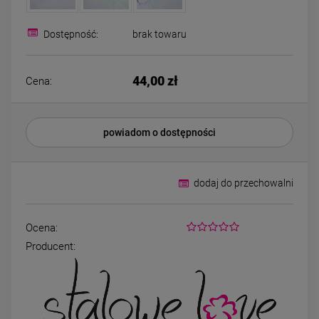
Bransoletka srebrna STAL
Bransoletka srebrn
CHIRURGICZNA
CHIRURGICZNA jo
modułowa czarne
cyrkonie
Dostępność:
brak towaru
79,00 zł
69,00 zł
koniczyny kryształki
44,00 zł
Cena:
DO KOSZYKA
DO KOSZYK
powiadom o dostępności
dodaj do przechowalni
Ocena:
Producent: