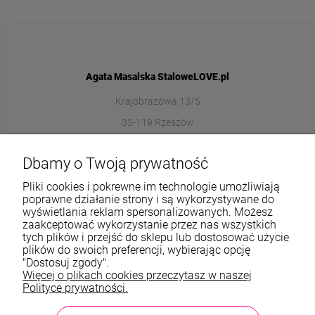
Agata Masalska StaloweLOVE.pl
Krajobrazowa 13/5
35-119 Rzeszów
572989669
Dbamy o Twoją prywatność
sklep@stalowelove.com.pl
Pliki cookies i pokrewne im technologie umożliwiają
poprawne działanie strony i są wykorzystywane do
wyświetlania reklam spersonalizowanych. Możesz
Informacje
zaakceptować wykorzystanie przez nas wszystkich
tych plików i przejść do sklepu lub dostosować użycie
O nas
plików do swoich preferencji, wybierając opcję
"Dostosuj zgody".
Więcej o plikach cookies przeczytasz w naszej
TWOJE KONTO
Polityce prywatności.
Sklep: StaloweLOVE, Krajobrazowa 13/5, 35-119 Rzeszów, woj.
podkarpackie, NIP: 8133612433, tel.:
572 989 669
, e-mail: