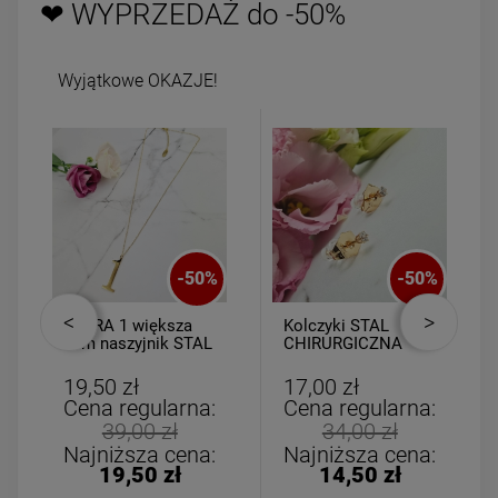
❤ WYPRZEDAŻ do -50%
Wyjątkowe OKAZJE!
-
50
%
-
50
%
CYFRA 1 większa
Kolczyki STAL
3cm naszyjnik STAL
CHIRURGICZNA
CHIRURGICZNA
kryształki mini
19,50 zł
17,00 zł
Cena regularna:
Cena regularna:
39,00 zł
34,00 zł
Najniższa cena:
Najniższa cena:
19,50 zł
14,50 zł