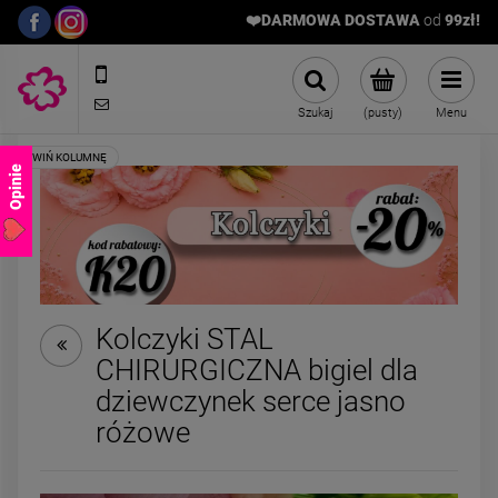
❤️DARMOWA DOSTAWA
od
9
9zł!
572989669
sklep@stalowelove.com.pl
Szukaj
(pusty)
Menu
Opinie
Kolczyki STAL
CHIRURGICZNA bigiel dla
Bransoletka STAL
ZESTAW - naszyjn
dziewczynek serce jasno
CHIRURGICZNA
bransoletka kami
uniwersalna czarny
naturalne czar
różowe
49,00 zł
129,00 zł
sznurek koniczyna
cyrkonie