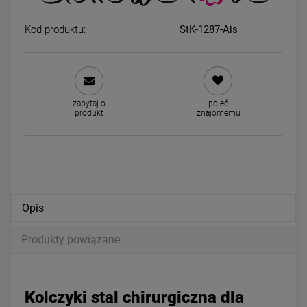
Kod produktu:
StK-1287-Ais
Kolczyki STAL CHIRURGICZNA
Kolczyki STAL CHIRURGICZ
serce wypukłe 1 cm
bigiel kwiatki kryształki jas
złoto
24,00 zł
39,00 zł
zapytaj o
poleć
produkt
znajomemu
powiadom o dostępności
powiadom o dostępności
Opis
Produkty powiązane
Kolczyki stal chirurgiczna dla