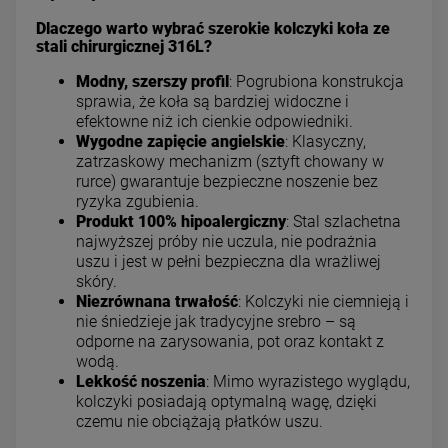
Dlaczego warto wybrać szerokie kolczyki koła ze
stali chirurgicznej 316L?
Modny, szerszy profil
: Pogrubiona konstrukcja
sprawia, że koła są bardziej widoczne i
efektowne niż ich cienkie odpowiedniki.
Wygodne zapięcie angielskie
: Klasyczny,
zatrzaskowy mechanizm (sztyft chowany w
rurce) gwarantuje bezpieczne noszenie bez
ryzyka zgubienia.
Produkt 100% hipoalergiczny
: Stal szlachetna
najwyższej próby nie uczula, nie podrażnia
uszu i jest w pełni bezpieczna dla wrażliwej
skóry.
Niezrównana trwałość
: Kolczyki nie ciemnieją i
nie śniedzieje jak tradycyjne srebro – są
odporne na zarysowania, pot oraz kontakt z
wodą.
Lekkość noszenia
: Mimo wyrazistego wyglądu,
kolczyki posiadają optymalną wagę, dzięki
czemu nie obciążają płatków uszu.