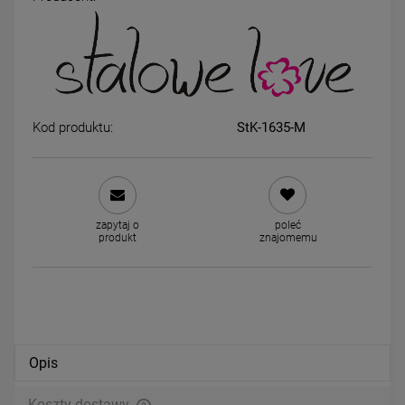
Kolczyki STAL CHIRURGICZNA
Kolczyki STAL CHIRURGICZ
koła 4 cm szersze klasyk
koła 5 cm klasyk srebrny ko
srebrny kolor
49,00 zł
39,00 zł
Kod produktu:
StK-1635-M
DO KOSZYKA
DO KOSZYKA
zapytaj o
poleć
produkt
znajomemu
Opis
Koszty dostawy