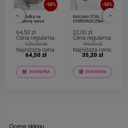
-
50
%
-
50
%
Szkatułka na
Kolczyki STAL
biżuterię serce
CHIRURGICZNA
mniejsze
bigiel zatrzask
kryształki kolorowe
64,50 zł
22,00 zł
Cena regularna:
Cena regularna:
129,00 zł
44,00 zł
Najniższa cena:
Najniższa cena:
64,50 zł
35,20 zł
DO KOSZYKA
DO KOSZYKA
Ocena sklepu