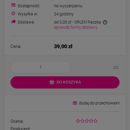
Bransoletka srebrna STAL
Bransoletka srebrn
Dostępność:
na wyczerpaniu
CHIRURGICZNA
CHIRURGICZN
modułowa ażurowa
modułowa czar
Wysyłka w:
24 godziny
69,00 zł
79,00 zł
cyrkonie
koniczyny kryszta
Dostawa:
od 5,00 zł
- ORLEN Paczka
sprawdź formy dostawy
DO KOSZYKA
DO KOSZYK
39,00 zł
Cena:
szt.
DO KOSZYKA
dodaj do przechowalni
Ocena:
Producent: