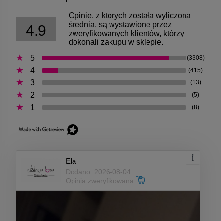
Opinie, z których została wyliczona
średnia, są wystawione przez
4.9
zweryfikowanych klientów, którzy
dokonali zakupu w sklepie.
5
(3308)
4
(415)
3
(13)
2
(5)
1
(8)
Ela
Dodano: 2026-08-04
Opinia zweryfikowana