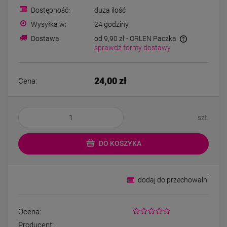
Bransoletka srebrna STAL
Bransoletka srebrn
Dostępność:
duża ilość
CHIRURGICZNA
CHIRURGICZNA jo
modułowa czarne
cyrkonie
Wysyłka w:
24 godziny
79,00 zł
69,00 zł
koniczyny kryształki
Dostawa:
od 9,90 zł
- ORLEN Paczka
sprawdź formy dostawy
DO KOSZYKA
DO KOSZYK
24,00 zł
Cena:
szt.
DO KOSZYKA
dodaj do przechowalni
Ocena:
Producent: