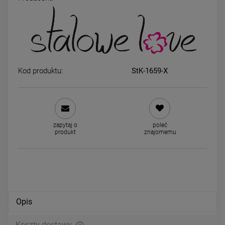
Kolczyki STAL CHIRURGICZNA
Naszyjnik STAL CHIRURGIC
koniczyna czarna 0,8 cm
koniczyny zielone kryształk
44,00 zł
54,00 zł
Kod produktu:
StK-1659-X
powiadom o dostępności
DO KOSZYKA
zapytaj o
poleć
produkt
znajomemu
Opis
Koszty dostawy