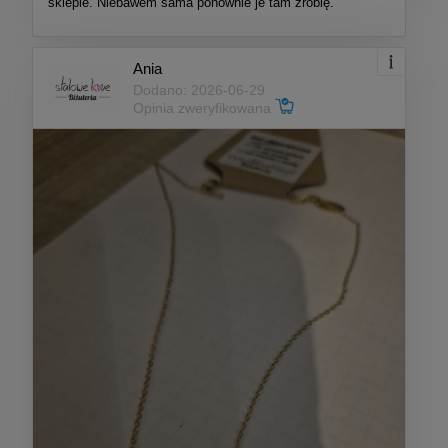
sklepie. Niebawem sama ponownie je tam zrobię.
Ania
Dodano: 2026-06-29
Opinia zweryfikowana