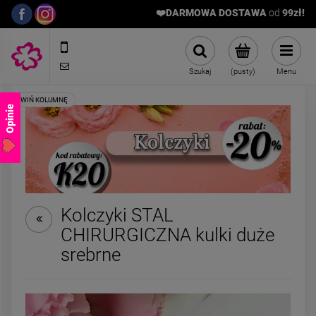
❤️DARMOWA DOSTAWA
od
9
9zł!
572989669
sklep@stalowelove.com.pl
Szukaj
(pusty)
Menu
Opinie
Kolczyki STAL
CHIRURGICZNA kulki duże
Kolczyki STAL
Bransoletka ST
srebrne
CHIRURGICZNA kryształki
CHIRURGICZNA żm
żółte okrągłe szlifowane
kulka mniejsz
49,00 zł
39,00 zł