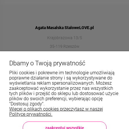
Agata Masalska StaloweLOVE.pl
Krajobrazowa 13/5
35-119 Rzeszów
572989669
Dbamy o Twoją prywatność
sklep@stalowelove.com.pl
Pliki cookies i pokrewne im technologie umożliwiają
poprawne działanie strony i są wykorzystywane do
wyświetlania reklam spersonalizowanych. Możesz
Informacje
zaakceptować wykorzystanie przez nas wszystkich
tych plików i przejść do sklepu lub dostosować użycie
O nas
plików do swoich preferencji, wybierając opcję
"Dostosuj zgody".
Więcej o plikach cookies przeczytasz w naszej
TWOJE KONTO
Polityce prywatności.
Sklep: StaloweLOVE, Krajobrazowa 13/5, 35-119 Rzeszów, woj.
podkarpackie, NIP: 8133612433, tel.:
572 989 669
, e-mail:
sklep@stalowelove.com.pl
zaakceptuj wszystkie