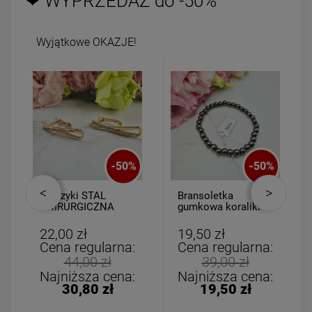
❤ WYPRZEDAŻ do -50%
Wyjątkowe OKAZJE!
-
50
%
-
50
%
Kolczyki STAL
Bransoletka
CHIRURGICZNA
gumkowa koraliki
wiszące zawijasy
akrylowe ciemno
cyrkonie
srebrne
22,00 zł
19,50 zł
Cena regularna:
Cena regularna:
44,00 zł
39,00 zł
Najniższa cena:
Najniższa cena:
30,80 zł
19,50 zł