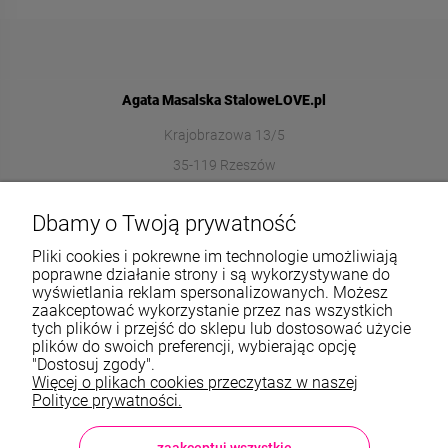
Agata Masalska StaloweLOVE.pl
Krajobrazowa 13/5
35-119 Rzeszów
572989669
Dbamy o Twoją prywatność
sklep@stalowelove.com.pl
Pliki cookies i pokrewne im technologie umożliwiają
poprawne działanie strony i są wykorzystywane do
wyświetlania reklam spersonalizowanych. Możesz
Informacje
zaakceptować wykorzystanie przez nas wszystkich
tych plików i przejść do sklepu lub dostosować użycie
O nas
plików do swoich preferencji, wybierając opcję
"Dostosuj zgody".
Więcej o plikach cookies przeczytasz w naszej
TWOJE KONTO
Polityce prywatności.
Sklep: StaloweLOVE, Krajobrazowa 13/5, 35-119 Rzeszów, woj.
podkarpackie, NIP: 8133612433, tel.:
572 989 669
, e-mail:
sklep@stalowelove.com.pl