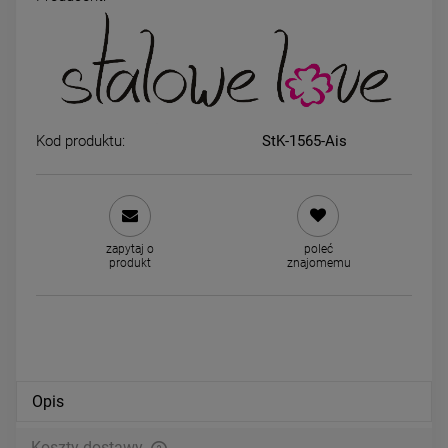
Kolczyki STAL CHIRURGICZNA
Kolczyki STAL CHIRURGICZ
kryształki czarne mini 0,3 cm
bigiel 1,5 cm szerszy jasne z
24,00 zł
34,00 zł
Kod produktu:
StK-1565-Ais
DO KOSZYKA
DO KOSZYKA
zapytaj o
poleć
produkt
znajomemu
Opis
Koszty dostawy