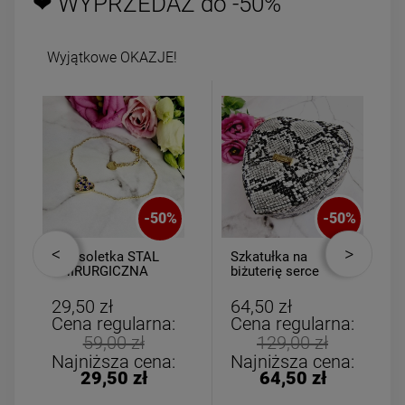
❤ WYPRZEDAŻ do -50%
Wyjątkowe OKAZJE!
-
50
%
-
50
%
Bransoletka STAL
Szkatułka na
CHIRURGICZNA
biżuterię serce
medalion serce
mniejsze
kolorowe cyrkonie
29,50 zł
64,50 zł
Cena regularna:
Cena regularna:
59,00 zł
129,00 zł
Najniższa cena:
Najniższa cena:
29,50 zł
64,50 zł