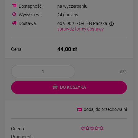
Kolczyki STAL
Kolczyki STAL
Dostępność:
na wyczerpaniu
CHIRURGICZNA motylek
CHIRURGICZNA kw
czarny
niebieski cyrkon
Wysyłka w:
24 godziny
39,00 zł
44,00 zł
Dostawa:
od 9,90 zł
- ORLEN Paczka
sprawdź formy dostawy
DO KOSZYKA
DO KOSZYK
44,00 zł
Cena:
szt.
DO KOSZYKA
dodaj do przechowalni
Ocena:
Producent: