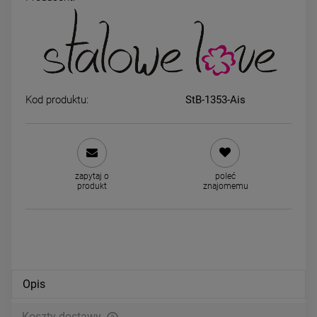
Bransoletka STAL
Bransoletka na stopę STA
CHIRURGICZNA perły klasyk
CHIRURGICZNA skrzydła i
większe
gwiazdki
49,00 zł
59,00 zł
Kod produktu:
StB-1353-Ais
DO KOSZYKA
DO KOSZYKA
zapytaj o
poleć
produkt
znajomemu
Opis
Koszty dostawy