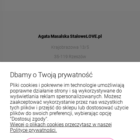
Agata Masalska StaloweLOVE.pl
Krajobrazowa 13/5
35-119 Rzeszów
572989669
Dbamy o Twoją prywatność
sklep@stalowelove.com.pl
Pliki cookies i pokrewne im technologie umożliwiają
poprawne działanie strony i są wykorzystywane do
wyświetlania reklam spersonalizowanych. Możesz
Informacje
zaakceptować wykorzystanie przez nas wszystkich
tych plików i przejść do sklepu lub dostosować użycie
O nas
plików do swoich preferencji, wybierając opcję
"Dostosuj zgody".
Więcej o plikach cookies przeczytasz w naszej
TWOJE KONTO
Polityce prywatności.
Sklep: StaloweLOVE, Krajobrazowa 13/5, 35-119 Rzeszów, woj.
podkarpackie, NIP: 8133612433, tel.:
572 989 669
, e-mail: