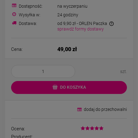
Bransoletka srebrna STAL
Bransoletka srebrn
Dostępność:
na wyczerpaniu
CHIRURGICZNA
CHIRURGICZNA jo
modułowa czarne
cyrkonie
Wysyłka w:
24 godziny
79,00 zł
69,00 zł
koniczyny kryształki
Dostawa:
od 9,90 zł
- ORLEN Paczka
sprawdź formy dostawy
DO KOSZYKA
DO KOSZYK
49,00 zł
Cena:
szt.
DO KOSZYKA
dodaj do przechowalni
Ocena:
Producent: