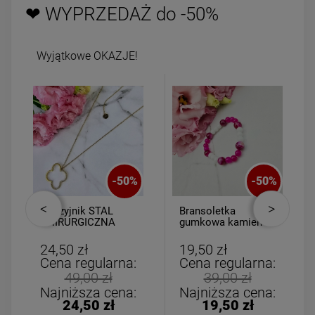
❤ WYPRZEDAŻ do -50%
Wyjątkowe OKAZJE!
-
50
%
-
50
%
Naszyjnik STAL
Bransoletka
CHIRURGICZNA
gumkowa kamień
medalion koniczyna
AGAT dla DZIECI
ażurowa cyrkonie
różowo biała
24,50 zł
19,50 zł
Cena regularna:
Cena regularna:
49,00 zł
39,00 zł
Najniższa cena:
Najniższa cena:
24,50 zł
19,50 zł