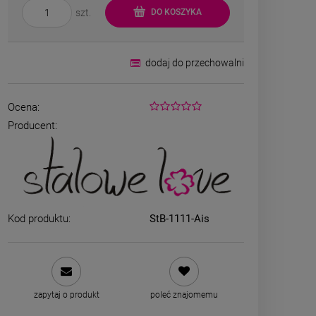
szt.
DO KOSZYKA
dodaj do przechowalni
Ocena:
Producent:
Bransoletka srebrna STAL
Bransoletka s
CHIRURGICZNA jodełka
CHIRURGICZ
cyrkonie
szeroka 
69,00 zł
49,00
Kod produktu:
StB-1111-Ais
DO KOSZYKA
DO K
zapytaj o produkt
poleć znajomemu