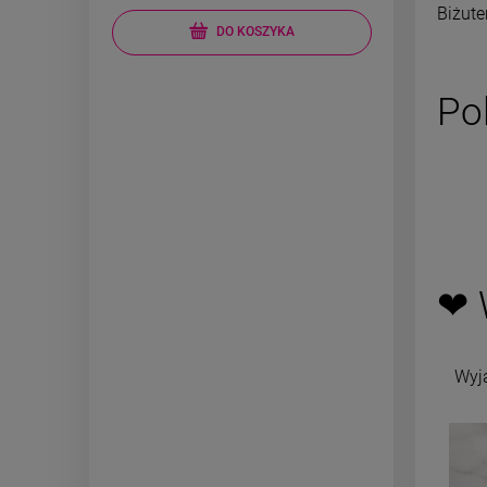
Biżute
DO KOSZYKA
Po
❤ 
Wyj