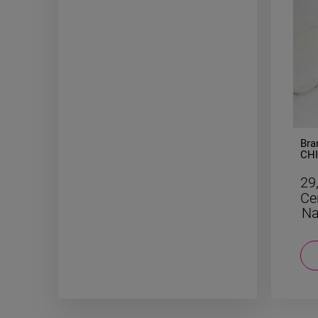
-
50
%
Kolczyki STAL CHIRURGICZNA
Bra
dwa serca grubsze wiszące
CHI
kol
29,50 zł
29
Cena regularna:
59,00 zł
Ce
Najniższa cena:
29,50 zł
Na
DO KOSZYKA