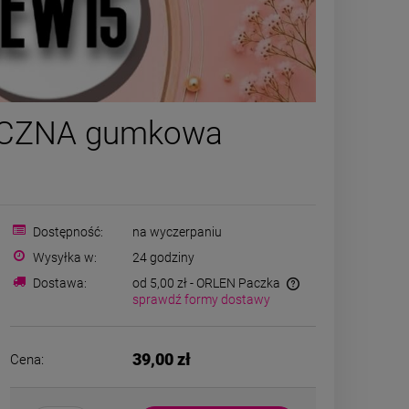
Bransoletka STAL
Kolczyk
GICZNA gumkowa
CHIRURGICZNA żmijka
CHIRURGICZ
kulka mniejsza
grubszy dół j
39,00 zł
39,00
c
DO KOSZYKA
DO K
Dostępność:
na wyczerpaniu
Wysyłka w:
24 godziny
Dostawa:
od 5,00 zł
- ORLEN Paczka
sprawdź formy dostawy
39,00 zł
Cena: