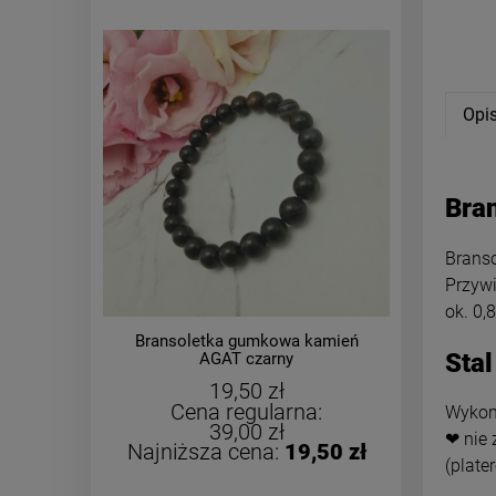
Opi
Bran
Brans
Przywi
ok. 0,
Bransoletka gumkowa kamień
Naszyj
Stal
AGAT czarny
meda
19,50 zł
Cena regularna:
Wykona
39,00 zł
❤ nie 
Najniższa cena:
19,50 zł
(plate
pow