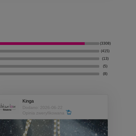
(3308)
(415)
(13)
(5)
(8)
Kinga
Dodano: 2026-06-22
Opinia zweryfikowana