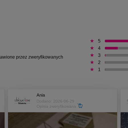
5
4
3
ystawione przez zweryfikowanych
2
1
Ania
Dodano: 2026-06-29
Opinia zweryfikowana