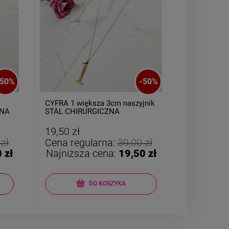
50
%
-
50
%
CYFRA 1 większa 3cm naszyjnik
Kolczyki S
ZNA
STAL CHIRURGICZNA
duże krzyży
19,50 zł
29,50 zł
 zł
Cena regularna:
39,00 zł
Cena reg
 zł
Najniższa cena:
19,50 zł
Najniższ
DO KOSZYKA