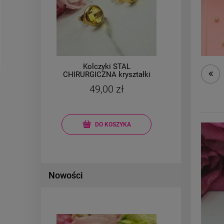
Kolczyki STAL
ki
CHIRURGICZNA kryształki
CHIR
żółte okrągłe szlifowane
ka
49,00 zł
DO KOSZYKA
Nowości