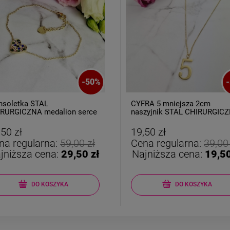
-
50
%
-
nsoletka STAL
CYFRA 5 mniejsza 2cm
RURGICZNA medalion serce
naszyjnik STAL CHIRURGIC
orowe cyrkonie
,50 zł
19,50 zł
na regularna:
59,00 zł
Cena regularna:
39,00
jniższa cena:
29,50 zł
Najniższa cena:
19,50
DO KOSZYKA
DO KOSZYKA