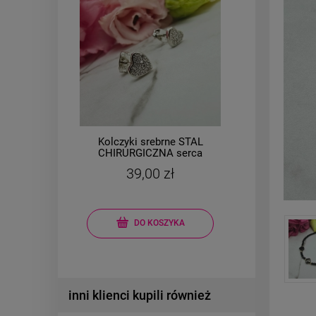
Kolczyki srebrne STAL
Brans
l
CHIRURGICZNA serca
owa
małe 0,7 cm cyrkonie
mo
39,00 zł
DO KOSZYKA
inni klienci kupili również