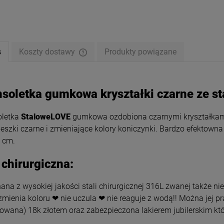
s
Koszty dostawy
Produkty powiązane
soletka gumkowa kryształki czarne ze sta
oletka
StaloweLOVE
gumkowa ozdobiona czarnymi kryształkami i
eszki czarne i zmieniające kolory koniczynki. Bardzo efektowna
8 cm.
nik STAL CHIRURGICZNA
Bransoletka STAL CHIRURGICZN
 chirurgiczna:
lion "Maryjka" splot
potrójna kryształki perełki
przywieszki
59,00 zł
59,00 zł
na z wysokiej jakości stali chirurgicznej 316L zwanej także nie
zmienia koloru ❤ nie uczula ❤ nie reaguje z wodą!! Można jej p
rowana) 18k złotem oraz zabezpieczona lakierem jubilerskim któ
iadom o dostępności
DO KOSZYKA