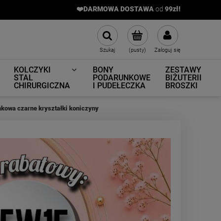
❤️DARMOWA DOSTAWA
od
9
9zł!
Szukaj
(pusty)
Zaloguj się
KOLCZYKI
BONY
ZESTAWY
STAL
PODARUNKOWE
BIŻUTERII
CHIRURGICZNA
I PUDEŁECZKA
BROSZKI
owa czarne kryształki koniczyny