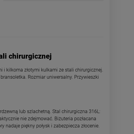
li chirurgicznej
 kilkoma złotymi kulkami ze stali chirurgicznej.
 bransoletka. Rozmiar uniwersalny. Przywieszki
A
Bransoletka STAL CHIRURGICZNA
Bransoletka ST
CHARMS uniwersalna granatowe
medalion czarny
przywieszki
sp
69,00 zł
39,0
rdzewną lub szlachetną. Stal chirurgiczna 316L:
raktycznie nie zdejmować. Biżuteria pozłacana
ry nadaje piękny połysk i zabezpiecza złocenie.
DO KOSZYKA
DO 