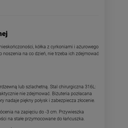
nej
 nieskończoności, kółka z cyrkoniami i ażurowego
do noszenia na co dzień, nie trzeba ich zdejmować
rdzewną lub szlachetną. Stal chirurgiczna 316L:
raktycznie nie zdejmować. Biżuteria pozłacana
Kolczyki STAL CHIRURGICZNA
Kolczyki STAL
ry nadaje piękny połysk i zabezpiecza złocenie.
bigiel dla dziewczynek koniczyna
większy bigiel
różowa
ócenia na zapięciu do -3 cm. Przywieszka
44,00 zł
34,0
ości na stałe przymocowane do łańcuszka.