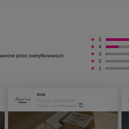
5
4
3
ystawione przez zweryfikowanych
2
1
Ania
Dodano: 2026-06-29
Opinia zweryfikowana