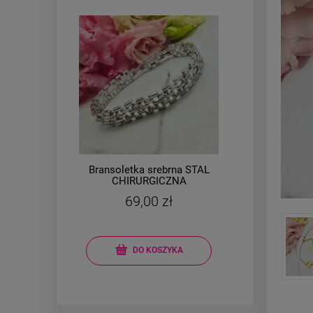
AL
Bransoletka srebrna STAL
Brans
a
CHIRURGICZNA
e
modułowa ażurowa
m
69,00 zł
cyrkonie
kon
DO KOSZYKA