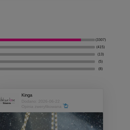
(3307)
(415)
(13)
(5)
(8)
Kinga
Dodano: 2026-06-22
Opinia zweryfikowana