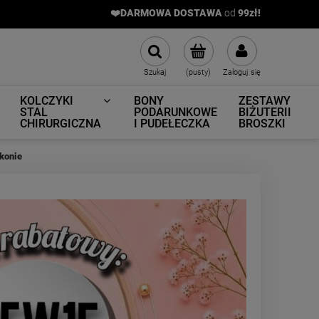
❤️DARMOWA DOSTAWA
od
9
9zł!
Szukaj
(pusty)
Zaloguj się
KOLCZYKI
BONY
ZESTAWY
STAL
PODARUNKOWE
BIŻUTERII
CHIRURGICZNA
I PUDEŁECZKA
BROSZKI
konie