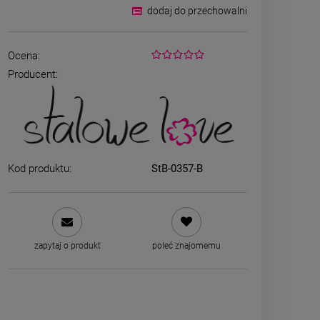
dodaj do przechowalni
Ocena:
Producent:
Kod produktu:
StB-0357-B
Bransoletka srebrna STAL
ZESTAW - na
CHIRURGICZNA żmijka
kolczyki koni
szeroka lejąca
kryszt
49,00 zł
79,00
zapytaj o produkt
poleć znajomemu
zobacz 
DO KOSZYKA