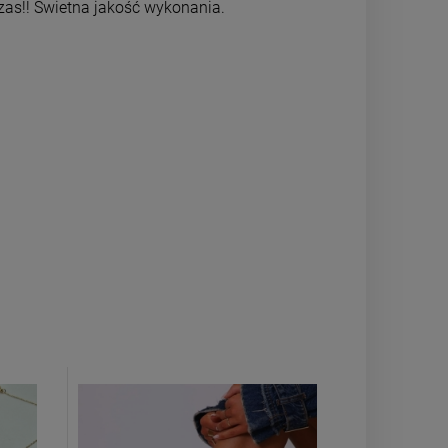
czas!! Świetna jakość wykonania.
powiadom o dostępności
powiadom o 