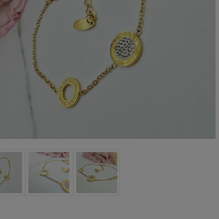
oletka srebrna STAL
Bransoletka srebrna STAL
CHIRURGICZNA
CHIRURGICZNA jodełka
odułowa czarne
cyrkonie
79,00 zł
69,00 zł
iczyny kryształki
DO KOSZYKA
DO KOSZYKA