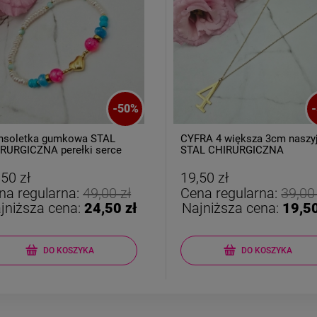
-
50
%
-
nsoletka gumkowa STAL
CYFRA 4 większa 3cm naszy
RURGICZNA perełki serce
STAL CHIRURGICZNA
,50 zł
19,50 zł
na regularna:
49,00 zł
Cena regularna:
39,00
jniższa cena:
24,50 zł
Najniższa cena:
19,50
DO KOSZYKA
DO KOSZYKA