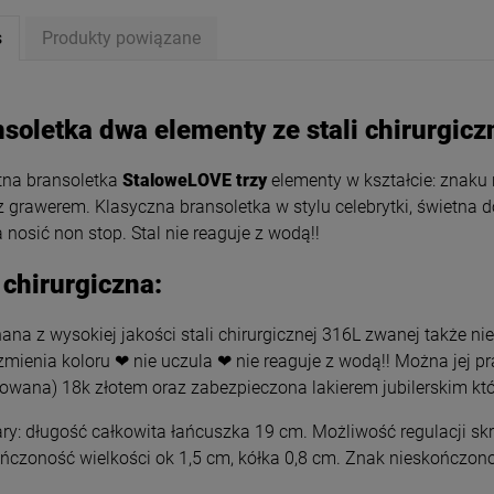
s
Produkty powiązane
soletka dwa elementy ze stali chirurgicz
tna bransoletka
StaloweLOVE trzy
elementy w kształcie: znaku
z grawerem. Klasyczna bransoletka w stylu celebrytki, świetna 
nosić non stop. Stal nie reaguje z wodą!!
 chirurgiczna:
na z wysokiej jakości stali chirurgicznej 316L zwanej także nie
zmienia koloru ❤ nie uczula ❤ nie reaguje z wodą!! Można jej p
ki STAL CHIRURGICZNA
Kolczyki STAL CHIRURGICZNA
rowana) 18k złotem oraz zabezpieczona lakierem jubilerskim któ
 zapinane elipsa większa
bigiel 1 cm czarne kryształki i
cyrkonie
cyrkonie
y: długość całkowita łańcuszka 19 cm. Możliwość regulacji skr
39,00 zł
34,00 zł
ńczoność wielkości ok 1,5 cm, kółka 0,8 cm. Znak nieskończon