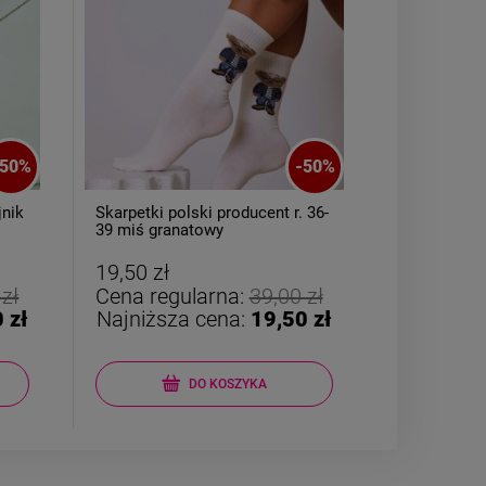
50
%
-
50
%
jnik
Skarpetki polski producent r. 36-
Kolczyki S
39 miś granatowy
wiszący liś
19,50 zł
29,50 zł
 zł
Cena regularna:
39,00 zł
Cena reg
 zł
Najniższa cena:
19,50 zł
Najniższ
DO KOSZYKA