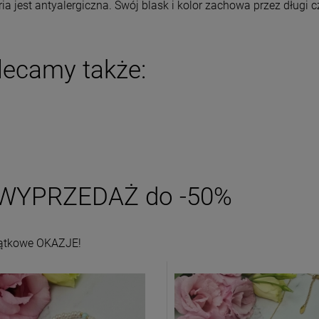
ria jest antyalergiczna. Swój blask i kolor zachowa przez długi 
iadom o dostępności
powiadom o dostępności
lecamy także:
WYPRZEDAŻ do -50%
ątkowe OKAZJE!