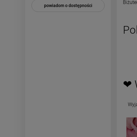
Biżute
powiadom o dostępności
pow
Po
❤ 
Wyj