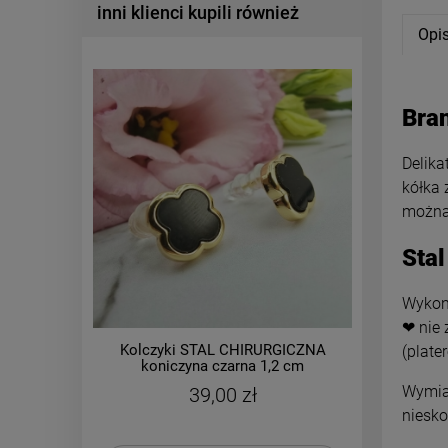
inni klienci kupili również
Opi
Bran
Delika
kółka 
można 
Stal
Wykona
❤ nie 
Kolczyki STAL CHIRURGICZNA
Kolczy
(plate
koniczyna czarna 1,2 cm
ażurowe
Wymiar
39,00 zł
niesko