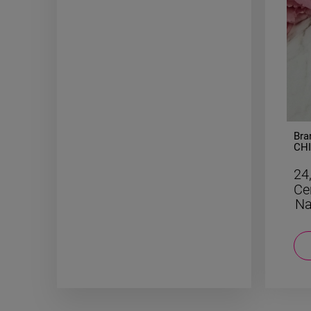
-
50
%
Bransoletka STAL
Bra
CHIRURGICZNA gumkowa
CHI
medalion łezka różowa
24,50 zł
24
Cena regularna:
49,00 zł
Ce
Najniższa cena:
24,50 zł
Na
DO KOSZYKA