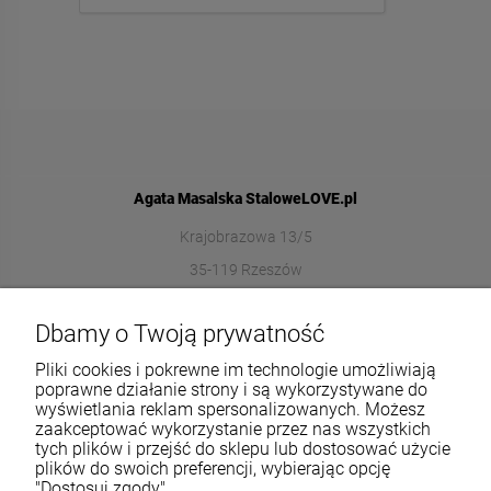
Agata Masalska StaloweLOVE.pl
Krajobrazowa 13/5
35-119 Rzeszów
572989669
Dbamy o Twoją prywatność
sklep@stalowelove.com.pl
Pliki cookies i pokrewne im technologie umożliwiają
poprawne działanie strony i są wykorzystywane do
wyświetlania reklam spersonalizowanych. Możesz
Informacje
zaakceptować wykorzystanie przez nas wszystkich
tych plików i przejść do sklepu lub dostosować użycie
O nas
plików do swoich preferencji, wybierając opcję
"Dostosuj zgody".