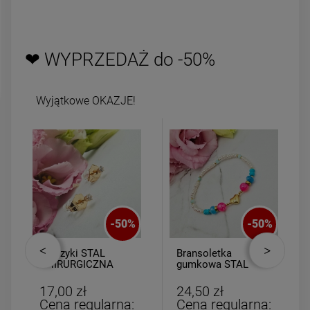
powiadom o
dostępności
DO KOSZYK
❤ WYPRZEDAŻ do -50%
Wyjątkowe OKAZJE!
-
50
%
-
50
%
Kolczyki STAL
Bransoletka
CHIRURGICZNA
gumkowa STAL
kryształki mini
CHIRURGICZNA
perełki serce
17,00 zł
24,50 zł
Cena regularna:
Cena regularna: