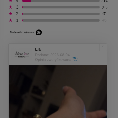
4
(415)
3
(13)
2
(5)
1
(8)
Ela
Dodano: 2026-08-04
Opinia zweryfikowana