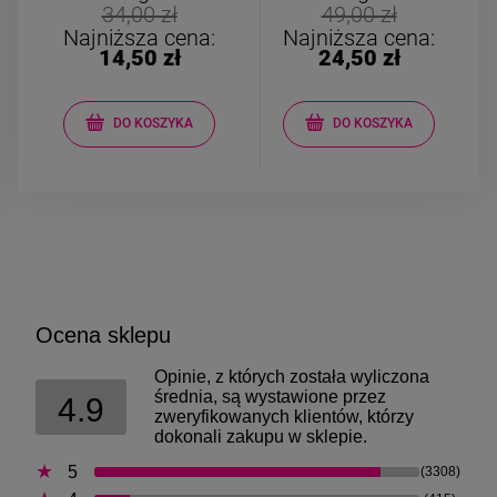
Bransoletka srebrna STAL
Bransoletka srebrn
34,00 zł
49,00 zł
CHIRURGICZNA
CHIRURGICZN
Najniższa cena:
Najniższa cena:
modułowa ażurowa
modułowa czar
14,50 zł
24,50 zł
69,00 zł
79,00 zł
cyrkonie
koniczyny kryszta
DO KOSZYKA
DO KOSZYKA
DO KOSZYKA
DO KOSZYK
Ocena sklepu
Opinie, z których została wyliczona
średnia, są wystawione przez
4.9
zweryfikowanych klientów, którzy
dokonali zakupu w sklepie.
5
(3308)