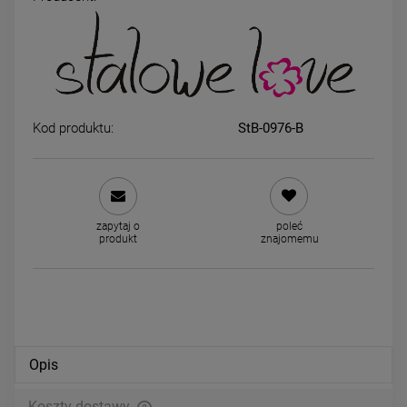
Bransoletka STAL
Bransoletka STAL
CHIRURGICZNA serca jasne
CHIRURGICZNA modułow
złoto
kwadraty ażurowe kwiatki ja
49,00 zł
49,00 zł
Kod produktu:
StB-0976-B
złoto
powiadom o dostępności
DO KOSZYKA
zapytaj o
poleć
produkt
znajomemu
Opis
Koszty dostawy