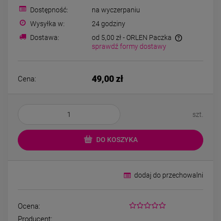
Bransoletka srebrna STAL
Bransoletka srebrn
Dostępność:
na wyczerpaniu
CHIRURGICZNA
CHIRURGICZNA jo
modułowa czarne
cyrkonie
Wysyłka w:
24 godziny
79,00 zł
69,00 zł
koniczyny kryształki
Dostawa:
od 5,00 zł
- ORLEN Paczka
sprawdź formy dostawy
DO KOSZYKA
DO KOSZYK
49,00 zł
Cena:
szt.
DO KOSZYKA
dodaj do przechowalni
Ocena:
Producent: