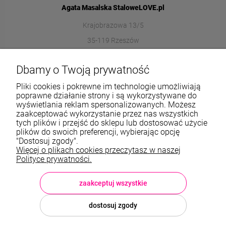
Agata Masalska StaloweLOVE.pl
Krajobrazowa 13/5
35-119 Rzeszów
572989669
Dbamy o Twoją prywatność
sklep@stalowelove.com.pl
Pliki cookies i pokrewne im technologie umożliwiają
poprawne działanie strony i są wykorzystywane do
wyświetlania reklam spersonalizowanych. Możesz
Informacje
zaakceptować wykorzystanie przez nas wszystkich
tych plików i przejść do sklepu lub dostosować użycie
O nas
plików do swoich preferencji, wybierając opcję
"Dostosuj zgody".
Więcej o plikach cookies przeczytasz w naszej
TWOJE KONTO
Polityce prywatności.
Sklep: StaloweLOVE, Krajobrazowa 13/5, 35-119 Rzeszów, woj.
podkarpackie, NIP: 8133612433, tel.:
572 989 669
, e-mail:
sklep@stalowelove.com.pl
zaakceptuj wszystkie
dostosuj zgody