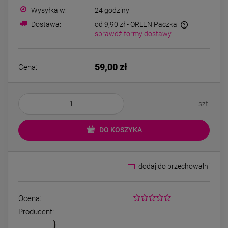
Kolczyki STAL
Kolczyki STAL
Wysyłka w:
24 godziny
CHIRURGICZNA motylek
CHIRURGICZNA kw
czarny
niebieski cyrkon
Dostawa:
od 9,90 zł
- ORLEN Paczka
39,00 zł
44,00 zł
sprawdź formy dostawy
DO KOSZYKA
DO KOSZYK
59,00 zł
Cena:
szt.
DO KOSZYKA
dodaj do przechowalni
Ocena:
Producent: