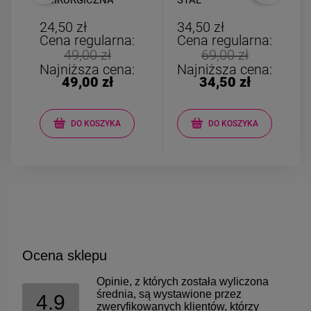
CHIRURGICZNA
STAL
dłoń Fatimy
CHIRURGICZNA
kulki kolorowe
24,50 zł
34,50 zł
Cena regularna:
Cena regularna:
49,00 zł
69,00 zł
Najniższa cena:
Najniższa cena:
49,00 zł
34,50 zł
DO KOSZYKA
DO KOSZYKA
Ocena sklepu
Opinie, z których została wyliczona
średnia, są wystawione przez
4.9
zweryfikowanych klientów, którzy