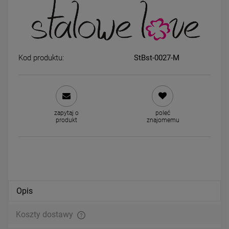
Bransoletka na stopę STAL
Naszyjnik STAL CHIRURGIC
CHIRURGICZNA splot 0,3 cm
kółko klasyk kuleczki
Kod produktu:
StBst-0027-M
skrzydło
59,00 zł
59,00 zł
powiadom o dostępności
DO KOSZYKA
zapytaj o
poleć
produkt
znajomemu
Opis
Koszty dostawy