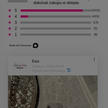
dokonali zakupu w sklepie.
5
(3310)
4
(415)
3
(13)
2
(5)
1
(8)
Ewa
Dodano: 2026-08-09
Opinia zweryfikowana