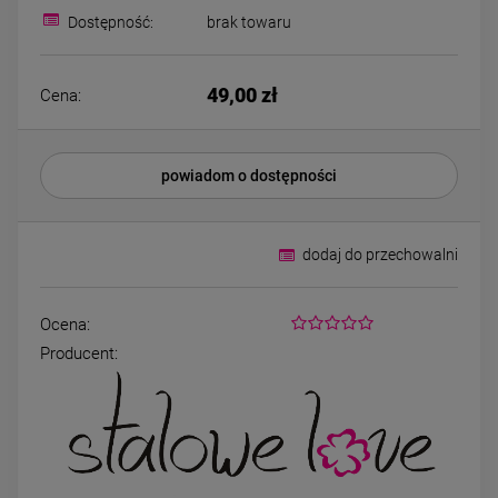
Bransoletka srebrna STAL
Bransoletka srebrn
Dostępność:
brak towaru
CHIRURGICZNA
CHIRURGICZNA jo
modułowa czarne
cyrkonie
79,00 zł
69,00 zł
koniczyny kryształki
49,00 zł
Cena:
DO KOSZYKA
DO KOSZYK
powiadom o dostępności
dodaj do przechowalni
Ocena:
Producent: