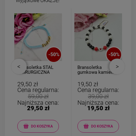
Wyjątkowe OKAZJE!
-
50
%
-
50
%
Bransoletka STAL
Bransoletka
CHIRURGICZNA
gumkowa kamień
uniwersalna
AGAT dla DZIECI
turkusowy sznurek
serce
29,50 zł
19,50 zł
złote kulki
Cena regularna:
Cena regularna:
59,00 zł
39,00 zł
Najniższa cena:
Najniższa cena:
29,50 zł
19,50 zł
DO KOSZYKA
DO KOSZYKA