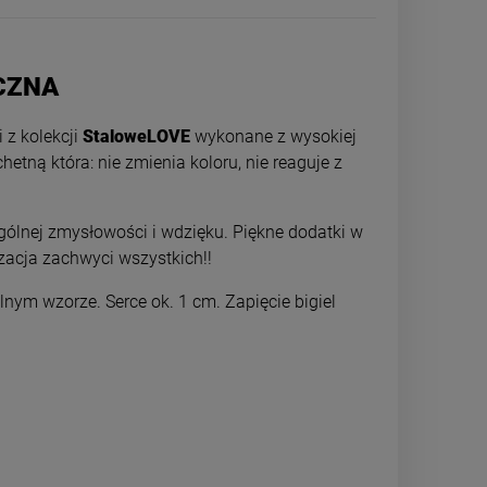
ICZNA
 z kolekcji
StaloweLOVE
wykonane z wysokiej
hetną która: nie zmienia koloru, nie reaguje z
gólnej zmysłowości i wdzięku. Piękne dodatki w
izacja zachwyci wszystkich!!
lnym wzorze. Serce ok. 1 cm. Zapięcie bigiel
Kolczyki STAL CHIRURGICZNA
Kolczyki STAL
o
serca czarne 0,6 cm
mały delfinek cyr
34,00 zł
34,0