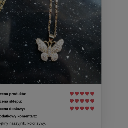
cena produktu:
cena sklepu:
cena dostawy:
odatkowy komentarz:
iękny naszyjnik, kolor żywy.