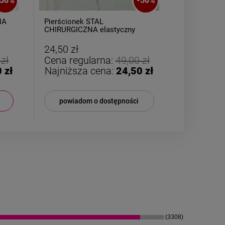
-
50
%
-
50
%
Bransoletka STAL
Ko
styczny
CHIRURGICZNA gumkowa
se
e lilia
kolorowe kulki
24,50 zł
22
a:
49,00 zł
Cena regularna:
49,00 zł
Ce
a:
24,50 zł
Najniższa cena:
24,50 zł
N
tępności
DO KOSZYKA
(3308)