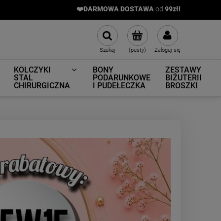
❤️DARMOWA DOSTAWA
od
9
9zł!
Szukaj
(pusty)
Zaloguj się
KOLCZYKI
BONY
ZESTAWY
STAL
PODARUNKOWE
BIŻUTERII
CHIRURGICZNA
I PUDEŁECZKA
BROSZKI