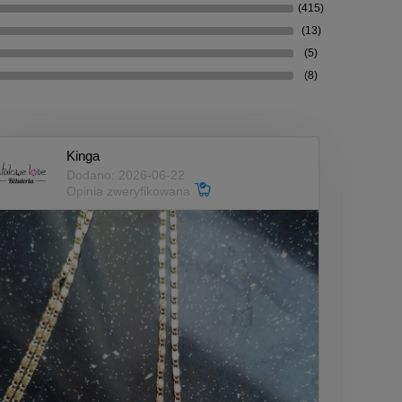
(415)
(13)
(5)
(8)
Kinga
Dodano: 2026-06-22
Opinia zweryfikowana