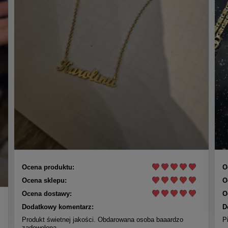
Ocena produktu:
O
Ocena sklepu:
O
Ocena dostawy:
O
Dodatkowy komentarz:
D
Produkt świetnej jakości. Obdarowana osoba baaardzo
P
zadowolona.