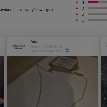
4
3
ystawione przez zweryfikowanych
2
1
Ania
Dodano: 2026-06-29
Opinia zweryfikowana