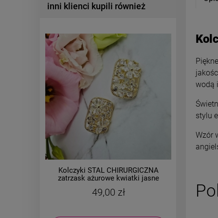
inni klienci kupili również
Kol
Piękne
jakośc
wodą i
Świetn
stylu 
Wzór w
angiel
Kolczyki STAL CHIRURGICZNA
Kolczy
zatrzask ażurowe kwiatki jasne
bigiel aż
Po
kryształki
49,00 zł