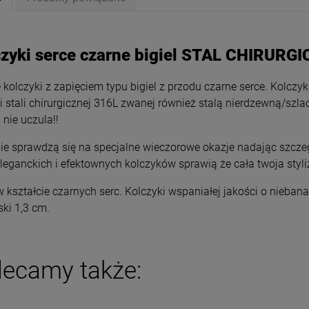
czyki serce czarne bigiel STAL CHIRURG
 kolczyki z zapięciem typu bigiel z przodu czarne serce. Kolczyki
i stali chirurgicznej 316L zwanej również stalą nierdzewną/szlac
 nie uczula!!
ie sprawdzą się na specjalne wieczorowe okazje nadając szcze
eleganckich i efektownych kolczyków sprawią że cała twoja styl
 kształcie czarnych serc. Kolczyki wspaniałej jakości o niebana
ski 1,3 cm.
ki STAL CHIRURGICZNA
Kolczyki STAL CHIRURGICZNA
urowy grecki wzór cyrkonie
bigiel szerszy dół 1 cm jasne złot
lecamy także:
44,00 zł
29,00 zł