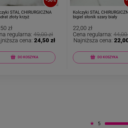
-
50
%
Kolczyki STAL CHIRURGICZNA
Pierścionek STAL
bigiel słonik szary biały
CHIRURGICZNA ela
kryształki opalizując
22,00 zł
24,50 zł
Cena regularna:
44,00 zł
Cena regularn
Najniższa cena:
22,00 zł
Najniższa cen
powiadom o dos
DO KOSZYKA
5