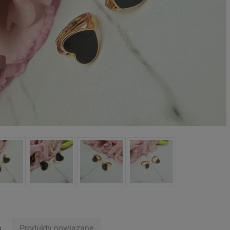
soletka srebrna STAL
Bransoletka srebrna STAL
CHIRURGICZNA
CHIRURGICZNA jodełka
modułowa czarne
cyrkonie
79,00 zł
69,00 zł
oniczyny kryształki
DO KOSZYKA
DO KOSZYKA
s
Produkty powiązane