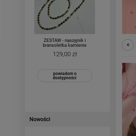
i
ZESTAW - naszyjnik i
e
bransoletka kamienie
CHIR
gat
naturalne czarne
ka
129,00 zł
zobacz więcej
Nowości